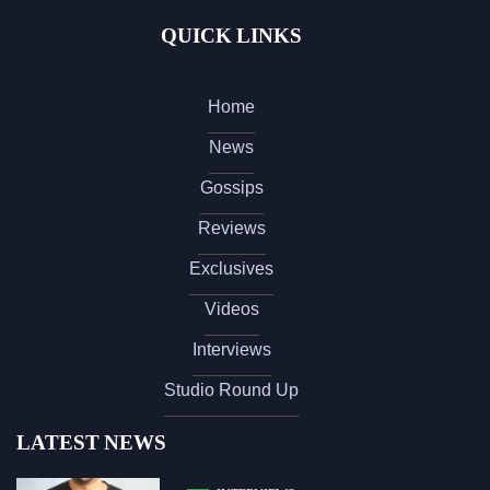
QUICK LINKS
Home
News
Gossips
Reviews
Exclusives
Videos
Interviews
Studio Round Up
LATEST NEWS