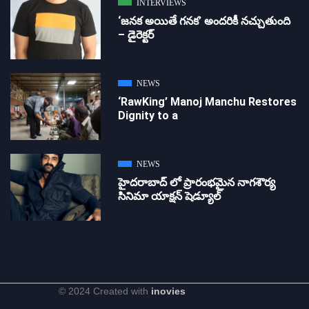
INTERVIEWS
‘జ‌న‌క అయితే గ‌న‌క‌’ అందరికీ నచ్చుతుంది
– డైరెక్ట‌ర్
NEWS
‘RawKing’ Manoj Manchu Restores
Dignity to a
NEWS
హైదరాబాద్ లో ప్రారంభమైన నాగశౌర్య
సినిమా యాక్షన్ షెడ్యూల్
© 2024 Created with
inovies