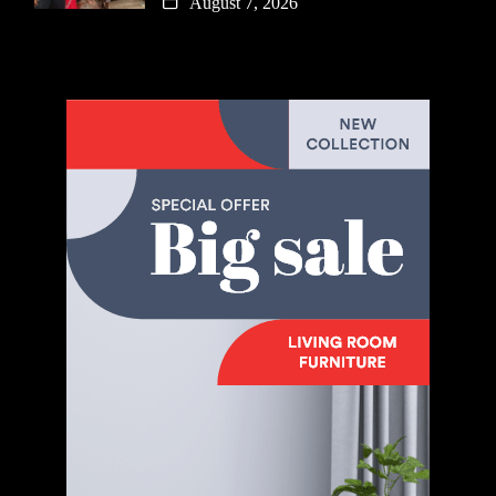
August 7, 2026