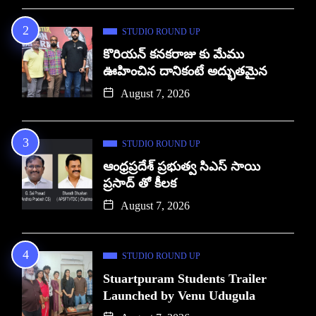
STUDIO ROUND UP
కొరియన్ కనకరాజు కు మేము
ఊహించిన దానికంటే అద్భుతమైన
August 7, 2026
STUDIO ROUND UP
ఆంధ్రప్రదేశ్ ప్రభుత్వ సిఎస్ సాయి
ప్రసాద్ తో కీలక
August 7, 2026
STUDIO ROUND UP
Stuartpuram Students Trailer
Launched by Venu Udugula