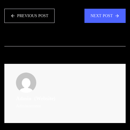
PREVIOUS POST
NEXT POST
Admin
(Website)
Administrator