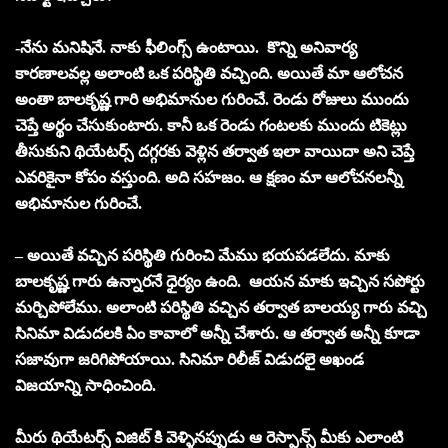
-నేను మనిషినే. నాకు ఫీలింగ్స్ ఉంటాయి. కొన్ని అనివార్య
కారణాలవల్ల అలాంటి ఒక పరిస్థితి వచ్చింది. అయితే మా ఆలోచన
అంతా బాలకృష్ణ గారి అభిమానుల గురించే. రెండు రోజులు ముందు
చెప్తే అర్థం చేసుకుంటారు. కానీ ఒక రెండు గంటలకు ముందు టికెట్లు
తీసుకుని థియేటర్స్ దగ్గరకు వెళ్లిన తర్వాత ఇలా వాయిదా అని చెప్తే
ఎవరికైనా కోపం వస్తుంది. అది సహజం. ఆ క్షణం మా ఆలోచనలన్నీ
అభిమానుల గురించే.
– అయితే వచ్చిన పరిస్థితి గురించి మేము భయపడలేదు. మాకు
బాలకృష్ణ గారు ఉన్నారనే ధైర్యం ఉంది. ఆయన మాకు ఇచ్చిన సపోర్టు
మర్చిపోలేము. అలాంటి పరిస్థితి వచ్చిన తర్వాత బాలయ్య గారు వచ్చి
సినిమా విడుదలకి ఏం కావాలో అన్నీ చేశారు. ఆ తర్వాత అన్నీ కూడా
సజావుగా జరిగిపోయాయి. సినిమా రిలీజ్ విడుదలై అఖండ
విజయాన్ని సాధించింది.
మీరు థియేటర్స్ విజిట్ కి వెళ్ళినప్పుడు ఆ రెస్పాన్స్ మీకు ఎలాంటి