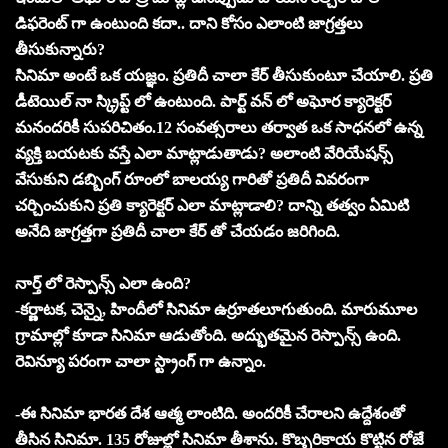
డిఫరెంట్ గా ఉంటుంది కదా.. దాని కోసం ఎలాంటి జాగ్రత్తలు
తీసుకున్నారు?
సినిమా అంటే ఒక యజ్ఞం. ప్రతిదీ చాలా కేర్ తీసుకుంటూ చేయాలి. ప్రతి
డీటెయిల్ నా స్క్రిప్ట్ లో ఉంటుంది. పార్ట్ వన్ లో అఘోర క్యారెక్టర్
మనందరికీ సుపరిచితం.12 సంవత్సరాలు తర్వాత ఒక సాధనలో ఉన్న
వ్యక్తి బయటకు వస్తే ఎలా మాట్లాడుతాడు? అలాంటి వేరియేషన్స్
వేసుకుని డబ్బింగ్ రూంలో బాలయ్య గారితో ప్రతిదీ వివరంగా
చర్చించుకుని ప్రతి క్యారెక్టర్ ఎలా మాట్లాడాలి? దాన్ని తత్వం ఏమిటి
అనేది జాగ్రత్తగా ప్రతిదీ చాలా కేర్ తో చేయడం జరిగింది.
నార్త్ లో రెస్పాన్స్ ఎలా ఉంది?
-కర్ణాటక, చెన్నై, హిందీలో సినిమా ఉర్రూతలూగుతుంది. మారుమూల
గ్రామాల్లో కూడా సినిమా ఆడుతోంది. అద్భుతమైన రెస్పాన్స్ ఉంది.
రెవిన్యూ పరంగా చాలా స్ట్రాంగ్ గా ఉన్నాం.
-ఈ సినిమా భారత దేశ ఆత్మ లాంటిది. అందరికీ చేరాలని ఉద్దేశంతో
తీసిన సినిమా. 135 రోజుల్లో సినిమా తీశాను. కొబ్బరికాయ కొట్టిన రోజే