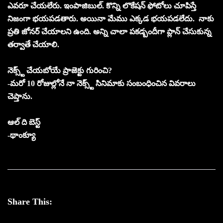
ఎవరూ చేయలేరు. ఇంపాజిబుల్. కొన్ని లొకేషన్ ఫోటోలు చూపిస్తే
నిజంగా భయపడతారు. అయినా మేము ఎక్కడ భయపడలేదు. నాకు
ప్రతి జోనర్ చేయాలని ఉంది. అన్ని చాలా పకడ్బందీగా ప్లాన్ చేసుకున్న
తర్వాతే చేయాలి.
నెక్స్ట్ చేయబోయే ప్రాజెక్టు గురించి?
-మరో 10 రోజుల్లోనే నా నెక్స్ట్ సినిమాకు సంబంధించిన వివరాలు
చెప్తాను.
ఆల్ ది బెస్ట్
-థాంక్యూ
Share This: