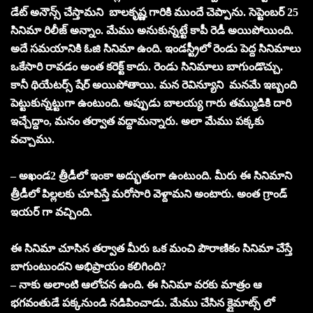
డేట్ అనౌన్స్ చేస్తామని బాలకృష్ణ గారికి ముందే చెప్పాను. సెప్టెంబర్ 25
సినిమా రిలీజ్ అన్నాం. మేము అనుకున్నట్టే కాపీ రెడీ అయిపోయింది.
అదే సమయానికి ఓజి సినిమా ఉంది. ఇండస్ట్రీలో రెండు పెద్ద సినిమాలు
ఒకేసారి రావడం అంత కరెక్ట్ కాదు. రెండు సినిమాలు బాగుండొచ్చు.
కానీ థియేటర్స్ షేర్ అయిపోతాయి. మన రెవిన్యూని మనమే ఇబ్బంది
పెట్టుకున్నట్టుగా ఉంటుంది. అప్పుడు బాలయ్య గారు తమ్ముడికి దారి
ఇచ్చేద్దాం, మనం తర్వాత వద్దామన్నారు. అలా మేము పక్కకు
వచ్చాము.
– అఖండ2 త్రీడీలో ఇంకా అద్భుతంగా ఉంటుంది. మీరు ఈ సినిమాని
త్రీడీలో పిల్లలకు చూపిస్తే మరోసారి వెళ్దామని అంటారు. అంత గ్రాండ్
ఇయర్ గా వచ్చింది.
ఈ సినిమా చూసిన తర్వాత మీరు ఒక మంచి పౌరాణికం సినిమా చేస్తే
బాగుంటుందని అభిప్రాయం కలిగింది?
– నాకు అలాంటి ఆలోచన ఉంది. ఈ సినిమా వరకు మాత్రం ఆ
భగవంతుడే పక్కనుండి నడిపించాడు. మేము చేసిన క్లైమాట్స్ లో