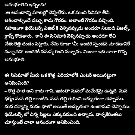
అనుభూతిని ఇచ్చింది?
-ఆ ఆనందాన్ని మాటల్లో చెప్పలేను. ఒక మంచి సినిమా తీసి
ఆశించాల్సిందే డబ్బు కాదు గౌరవం. అలాంటి గౌరవం వచ్చింది.
సహజంగా థియేటర్స్ విజిట్ కి వెళ్ళినప్పుడు అందరూ నిలబడి విజల్స్,
క్లాప్స్ కొడతారు. కానీ ఈ సినిమాకి వెళ్ళినప్పుడు అందరూ లేచి
చేతులెత్తి దండం పెట్టారు. నేను కూడా ‘మీ అందరి స్పందన చూడడానికే
వచ్చానని’ అందరికీ నమస్కరించి వచ్చాను. నిజంగా ఇది చాలా గొప్ప
అనుభూతి.
ఈ సినిమాతో మీరు ఒక కొత్త ఏరియాలోకి ఎంటర్ అయినట్టుగా
అనిపించింది?
– కొత్త పాత అని కాదు గాని..ఇదంతా మనలో మమేకమై ఉన్నది. మన
ధర్మం మన తల్లి లాంటిది. మన తల్లి గురించి అద్భుతంగా చెప్పాము.
మన ధర్మాన్ని మనం ఫాలో అయితే అద్భుతంగా ఉంటామని చెప్పాము.
థియేటర్స్ లో చిన్న పిల్లలు ఎక్కువమంది ఉన్నారు. వాళ్ళకేరింతలు
చూస్తుంటే చాలా ఆనందంగా అనిపించింది.