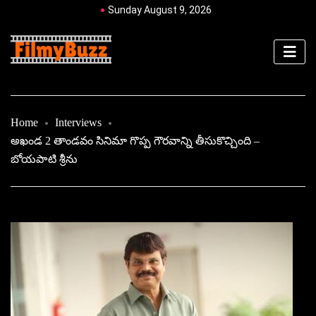
Sunday August 9, 2026
Home
Interviews
అఖండ 2 తాండవం సినిమా గొప్ప గౌరవాన్ని తీసుకొచ్చింది –
బోయపాటి శ్రీను