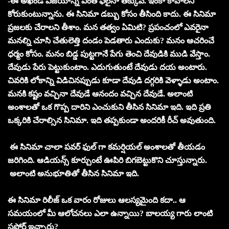
-ఈ అఖండ విజయాన్ని ఎంత ఫీలైనా తక్కువే. ఇంకా కావాలని
కోరుకుంటున్నాను. ఈ సినిమా డబ్బు కోసం తీసింది కాదు. ఈ సినిమా
ప్రజలకు చేరాలని తీశాం. మన తత్వం ఏమిటి? ప్రపంచంలో ఎవరైనా
మనల్ని చూసి చేతులెత్తి దండం పెడతారు ఎందుకు? మనం ఆచరించే
ధర్మం కోసం. మనం బిడ్డ పుట్టగానే పేగు తెంచి దేవుడికి ముడి వేస్తాం.
దేవుడు పేరు పెట్టుకుంటాం. ఎదుగుతుంటే దేవుడు దయ అంటారు.
చివరికి లోకాన్ని విడిచినప్పుడు కూడా దేవుడి దగ్గరికి వెళ్ళాడు అంటాం.
మనకి కష్టం వచ్చినా దేవుడే ఆనందం వచ్చిన దేవుడే. అలాంటి
అంశాలతో ఒక గొప్ప దారిని ఎంచుకుని తీసిన సినిమా ఇది. ఇది ప్రతి
ఒక్కరికి చేరాల్సిన సినిమా. ఇది తప్పకుండా అందరికీ రీచ్ అవుతుంది.
ఈ సినిమా చాలా పవర్ ఫుల్ గా కమర్షియల్ అంశాలతో తీయడం
జరిగింది. ఆడియన్స్ కూర్చుంటే ఊపిరి బిగబెట్టుకొని చూస్తున్నారు.
అలాంటి అనుభూతితో తీసిన సినిమా ఇది.
ఈ సినిమా రిలీజ్ ఒక వారం రోజులు ఆలస్యమైంది కదా.. ఆ
సమయంలో మీ ఆలోచనలు ఎలా ఉన్నాయి? బాలయ్య గారు లాంటి
సపోర్ట్ ఇచ్చారు?