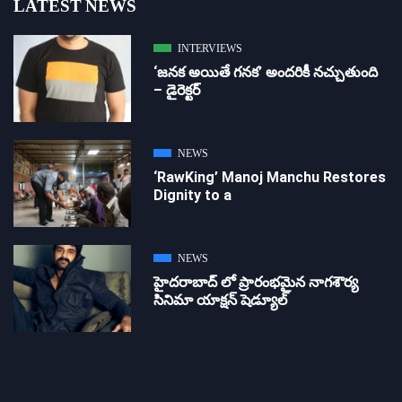
LATEST NEWS
INTERVIEWS
‘జ‌న‌క అయితే గ‌న‌క‌’ అందరికీ నచ్చుతుంది
– డైరెక్ట‌ర్
NEWS
‘RawKing’ Manoj Manchu Restores
Dignity to a
NEWS
హైదరాబాద్ లో ప్రారంభమైన నాగశౌర్య
సినిమా యాక్షన్ షెడ్యూల్