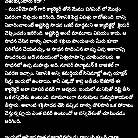
వెతుక్కుంటారు కదా ?
– మురళీమోహన్ గారి క్యారెక్టర్ తోనే మేము బిగినింగ్ లో మొత్తం
వివరంగా చెప్పడం జరిగింది. దేశానికి పెద్ద విపత్తు రాబోతుంది. దాన్ని
నివారించాలంటే అష్టసిద్ధి సాధన ఒకటే మార్గమని ఆ క్యారెక్టర్తో క్లియర్
చెప్పించడం జరిగింది. అష్టసిద్ధి అంటే మామూలు విషయం కాదు. ఆ
సాధన చేసిన వాళ్ళు ఎలాంటి శక్తులు పొందుతారు మీరు కూడా
పరిశోధన చేయవచ్చు. ఆ సాధన సాధించిన వాళ్ళు చిన్న ఆకారాన్ని
పొందగలరు అదే సమయంలో విశ్వరూపాన్ని చూపించగలరు. ఆ
సాధనలో ఉన్న మహత్తు అది. సూపర్ హ్యూమన్ కి లాజికల్ గా
వివరణ ఇచ్చాం. నిజానికి అన్ని కమర్షియల్ సినిమాల్లో ఉన్న యాక్షన్
సీన్లు ఇందులో ఉంటాయి. కానీ ఎక్కడో కాస్త అతీతం లేకపోతే ఈ
క్యారెక్టర్ అలా సూపర్ పవర్ గా అవ్వదు. ఇందులో మనిషితో దిష్టి తీసి
ఒక సన్నివేశం ఉంటుంది. మామూలుగా మనుషులు గుమ్మడికాయలతో
తీస్తారు. అలాంటి శక్తి సాధన చేసి వచ్చిన వాళ్ళు తొలిసారి ఒక పోరాటం
చేస్తున్నప్పుడు ఎంత పవర్ ఉంటుందో ఆ సన్నివేశంతో చూపించడం
జరిగింది.
ఇందులో అఘోర పాత్ర మాట్లాడినప్పుడు వాయిస్ కల్చర్ చాలా