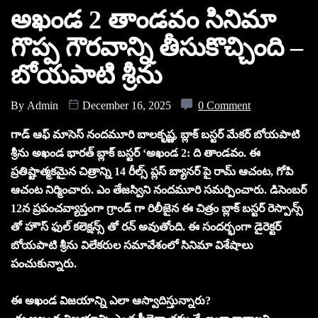
అఖండ 2 తాండవం సినిమా
గొప్ప గౌరవాన్ని తీసుకొచ్చింది –
బోయపాటి శ్రీను
By
Admin
December 16, 2025
0 Comment
గాడ్ ఆఫ్ మాసెస్ నందమూరి బాలకృష్ణ, బ్లాక్ బస్టర్ మేకర్ బోయపాటి
శ్రీను అఖండ భారత్ బ్లాక్ బస్టర్ ‘అఖండ 2: ది తాండవం. ఈ
ప్రతిష్టాత్మకమైన చిత్రాన్ని 14 రీల్స్ ప్లస్ బ్యానర్ పై రామ్ ఆచంట, గోపి
ఆచంట నిర్మించారు. ఎం తేజస్విని నందమూరి సమర్పించారు. డిసెంబర్
12న ప్రపంచవ్యాప్తంగా గ్రాండ్ గా రిలీజైన ఈ చిత్రం బ్లాక్ బస్టర్ రెస్పాన్స్
తో హౌస్ ఫుల్ కలెక్షన్స్ తో రన్ అవుతోంది. ఈ సందర్భంగా డైరెక్టర్
బోయపాటి శ్రీను విలేకరుల సమావేశంలో సినిమా విశేషాలు
పంచుకున్నారు.
ఈ అఖండ విజయాన్ని ఎలా ఆస్వాదిస్తున్నారు?