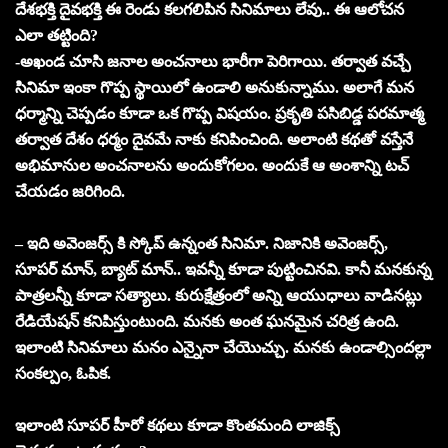
దేశభక్తి దైవభక్తి ఈ రెండు కలగలిపిన సినిమాలు లేవు.. ఈ ఆలోచన
ఎలా తట్టింది?
-అఖండ చూసి జనాల అంచనాలు భారీగా పెరిగాయి. తర్వాత వచ్చే
సినిమా ఇంకా గొప్ప స్థాయిలో ఉండాలి అనుకున్నాము. అలాగే మన
ధర్మాన్ని చెప్పడం కూడా ఒక గొప్ప విషయం. ప్రకృతి పసిబిడ్డ పరమాత్మ
తర్వాత దేశం ధర్మం దైవమే నాకు కనిపించింది. అలాంటి కథతో వస్తేనే
అభిమానుల అంచనాలను అందుకోగలం. అందుకే ఆ అంశాన్ని టచ్
చేయడం జరిగింది.
– ఇది అవెంజర్స్ కి స్కోప్ ఉన్నంత సినిమా. నిజానికి అవెంజర్స్,
సూపర్ మాన్, బ్యాట్ మాన్.. ఇవన్నీ కూడా పుట్టించినవి. కానీ మనకున్న
పాత్రలన్నీ కూడా సత్యాలు. కురుక్షేత్రంలో అన్ని ఆయుధాలు వాడినట్లు
రేడియేషన్ కనిపిస్తుంటుంది. మనకు అంత ఘనమైన చరిత్ర ఉంది.
ఇలాంటి సినిమాలు మనం ఎన్నైనా చేయొచ్చు. మనకు ఉండాల్సిందల్లా
సంకల్పం, ఓపిక.
ఇలాంటి సూపర్ హీరో కథలు కూడా కొంతమంది లాజిక్స్