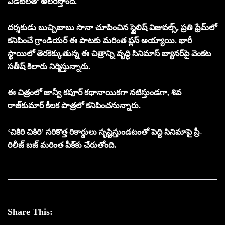
ఎడిట్‌లతో అలరిస్తోంది.
దర్శకుడు బుచ్చిబాబు సానా చూపించిన స్టైలిష్ విజువల్స్, ప్రతి ఫ్రేమ్‌లో
కనిపించే గ్రాండియర్ ఈ పాటకు మరింత ప్లస్ అయ్యాయి. భారీ
స్థాయిలో తెరకెక్కుతున్న ఈ చిత్రాన్ని వృద్ధి సినిమాస్ బ్యానర్‌పై వెంకట
సతీష్ కిలారు నిర్మిస్తున్నారు.
ఈ చిత్రంలో జాన్వీ కపూర్ కథానాయికగా నటిస్తుండగా, శివ
రాజ్‌కుమార్ కీలక పాత్రలో కనిపించనున్నారు.
‘చికిరి చికిరి’ సరికొత్త రికార్డులు సృష్టిస్తుండటంతో పెద్ది సినిమాపై ప్రీ-
రిలీజ్ బజ్ మరింత పీక్‌కు చేరుతోంది.
Share This: