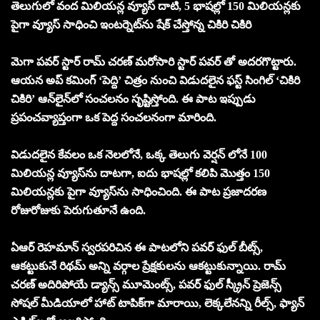
తెలుగులో వంద మిలియన్ల వ్యూస్ దాటి, 5 భాషల్లో 150 మిలియన్లకు
పైగా వ్యూస్ సాధించి ఇంటర్నెట్‌ను షేక్ చేస్తోన్న చికిరి చికిరి
మెగా పవర్ స్టార్ రామ్ చరణ్ మరోసారి స్టార్ పవర్‌ తో అదరగొట్టారు.
ఆయన అప్ కమింగ్ ‘పెద్ది’ చిత్రం నుంచి విడుదలైన ఫస్ట్ సింగిల్ ‘చికిరి
చికిరి’ ఆన్‌లైన్‌లో సంచలనం సృష్టిస్తోంది. ఈ పాట ఇప్పుడు
ప్రపంచవ్యాప్తంగా ఒక పెద్ద సంచలనంగా మారింది.
విడుదలైన కేవలం ఒక నెలలోనే, ఒక్క తెలుగు వెర్షన్ లోనే 100
మిలియన్ల వ్యూస్‌ను దాటగా, ఐదు భాషల్లో కలిపి మొత్తం 150
మిలియన్లకు పైగా వ్యూస్‌ను సాధించింది. ఈ పాట ప్రజాదరణ
రోజురోజుకు పెరుగుతూనే ఉంది.
ఏఆర్ రెహమాన్ స్వరపరిచిన ఈ పాటలోని పవర్ ఫుల్ బీట్స్,
ఆకట్టుకునే రిథమ్ అన్ని వర్గాల ప్రేక్షకులను ఆకట్టుకున్నాయి. రామ్
చరణ్ అదిరిపోయే డ్యాన్స్ మూమెంట్స్, పవర్ ఫుల్ స్క్రీన్ ప్రెజెన్స్
సోషల్ మీడియాలో హాట్ టాపిక్‌గా మారాయి, లెక్కలేనన్ని రీల్స్, ఫ్యాన్