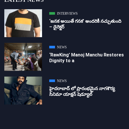
INTERVIEWS
‘జ‌న‌క అయితే గ‌న‌క‌’ అందరికీ నచ్చుతుంది
– డైరెక్ట‌ర్
NEWS
‘RawKing’ Manoj Manchu Restores
Dignity to a
NEWS
హైదరాబాద్ లో ప్రారంభమైన నాగశౌర్య
సినిమా యాక్షన్ షెడ్యూల్