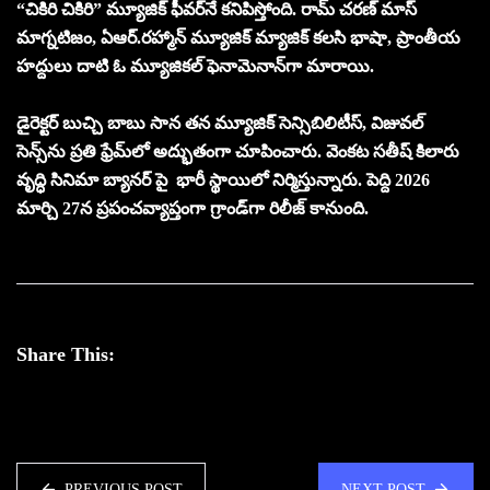
“చికిరి చికిరి” మ్యూజిక్‌ ఫీవర్‌నే కనిపిస్తోంది. రామ్‌ చరణ్‌ మాస్‌
మాగ్నటిజం, ఏఆర్‌.రహ్మాన్‌ మ్యూజిక్‌ మ్యాజిక్ కలసి భాషా, ప్రాంతీయ
హద్దులు దాటి ఓ మ్యూజికల్‌ ఫెనామెనాన్‌గా మారాయి.
డైరెక్టర్‌ బుచ్చి బాబు సాన తన మ్యూజిక్ సెన్సిబిలిటీస్, విజువల్‌
సెన్స్‌ను ప్రతి ఫ్రేమ్‌లో అద్భుతంగా చూపించారు. వెంకట సతీష్‌ కిలారు
వృద్ధి సినిమా బ్యానర్ పై భారీ స్థాయిలో నిర్మిస్తున్నారు. పెద్ది 2026
మార్చి 27న ప్రపంచవ్యాప్తంగా గ్రాండ్‌గా రిలీజ్‌ కానుంది.
Share This:
PREVIOUS POST
NEXT POST