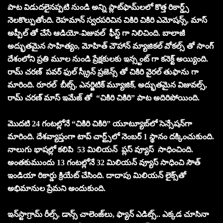
పాట విడుదలైనప్పటి నుండి అన్ని ప్లాట్‌ఫామ్‌లలో కొత్త రికార్డ్స్
నెలకొల్పుతోంది. రెహమాన్ స్వరపరిచిన చికిరి చికిరి ఎమోషన్స్, మాస్
అప్పీల్‌ తో చేసే ఆడియో-విజువల్ ఫీస్ట్ గా నిలిచింది. బాలాజీ
అద్భుతమైన సాహిత్యం, మోహిత్ చౌహాన్ మ్యాజికల్ వోకల్స్ తో సాంగ్
దేశంలోని ప్రతి మూల నుండి ప్రేక్షకులకు ఇన్స్టంట్ గా కనెక్ట్ అయ్యింది.
రామ్ చరణ్ పవర్ ఫుల్ స్క్రీన్ ప్రజెన్స్ తో చికిరి వైరల్ తుఫాను గా
మారింది. రూరల్ బీట్స్, ఎనర్జిటిక్ మ్యూజిక్‌, అద్భుతమైన విజువల్స్‌,
రామ్ చరణ్‌ మాస్ ఇమేజ్‌ తో “చికిరి చికిరి” పాట అదిరిపోయింది.
మొదటి 24 గంటల్లోనే “చికిరి చికిరి” యూట్యూబ్‌లో సెన్సేషన్‌గా
మారింది. దేశవ్యాప్తంగా టాప్‌ చార్ట్స్‌లో నెంబర్‌ 1 స్థానం దక్కించుకుంది.
నాలుగు భాషల్లో కలిపి 53 మిలియన్‌ ప్లస్ వ్యూస్ సాధించింది.
అంతకుముందు 13 గంటల్లోనే 32 మిలియన్‌ వ్యూస్‌ సాధించి సౌత్‌
ఇండియా రికార్డు క్రియేట్‌ చేసింది. దాదాపు మిలియన్‌ లైక్స్‌తో
అభిమానుల ప్రేమని అందుకుంది.
ఇన్‌స్టాగ్రామ్‌ రీల్స్‌, డాన్స్‌ చాలెంజ్‌లు, ఫ్యాన్‌ ఎడిట్స్‌.. ఎక్కడ చూసినా