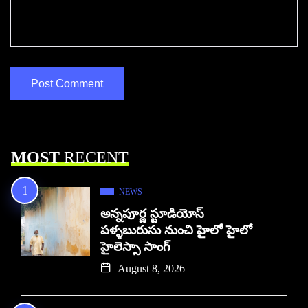
MOST
RECENT
NEWS
అన్నపూర్ణ స్టూడియోస్
పళ్ళబురుసు నుంచి హైలో హైలో
హైలెస్సా సాంగ్
August 8, 2026