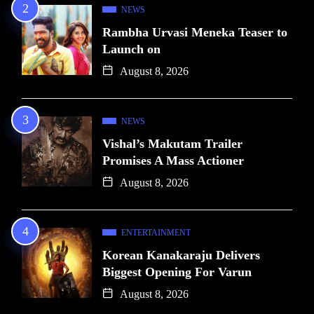
NEWS
Rambha Urvasi Meneka Teaser to
Launch on
August 8, 2026
NEWS
Vishal’s Makutam Trailer
Promises A Mass Actioner
August 8, 2026
ENTERTAINMENT
Korean Kanakaraju Delivers
Biggest Opening For Varun
August 8, 2026