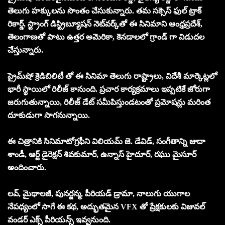
తెలుగు హక్కులను సొంతం చేసుకున్నారు. తమ సక్సెస్ ఫుల్ ట్రాక్‌
రికార్డ్‌, స్ట్రాంగ్ డిస్ట్రిబ్యూషన్‌ నెట్‌వర్క్‌తో ఈ సినిమాని ఆంధ్రప్రదేశ్‌,
తెలంగాణతో పాటు ఉత్తర అమెరికా, కెనడాలలో గ్రాండ్ గా విడుదల
చేస్తున్నారు.
ప్రైమ్‌షో క్రెడిబిలిటీ తో ఈ సినిమా తెలుగు రాష్ట్రాలు, విదేశీ మార్కెట్లలో
భారీ స్థాయిలో రిలీజ్ కానుంది. ప్రచార కార్యక్రమాలు ఇప్పటికే జోరుగా
జరుగుతున్నాయి, రిలీజ్‌ డేట్‌ సమీపిస్తుండటంతో ప్రమోషన్లు మరింత
దూకుడుగా సాగనున్నాయి.
ఈ చిత్రానికి సినిమాటోగ్రఫీని విలియమ్ జె. డేవిడ్, సంగీతాన్ని జుదా
శాండీ, ఆర్ట్‌ డైరెక్షన్‌ శివకుమార్, ఉన్నాస్ హైదూర్, రఘు మైసూర్
అందించారు.
లవ్, మైథాలజీ, పునర్జన్మ, పీరియడ్‌ డ్రామా, నాలుగు యుగాల
నేపధ్యంలో సాగే ఈ కథ, అద్భుతమైన VFX తో ప్రేక్షకులకు విజువల్
వండర్ ఎక్స్ పీరియన్స్ ఇవ్వనుంది.