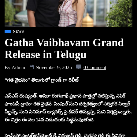
NEWS
Gatha Vaibhavam Grand
Release in Telugu
By
Admin
November 9, 2025
0 Comment
“గత వైభవం” తెలుగులో గ్రాండ్ గా రిలీజ్
ఎస్ఎస్ దుష్యంత్, ఆషికా రంగనాథ్ ప్రధాన పాత్రల్లో నటిస్తున్న ఎపిక్
ఫాంటసీ డ్రామా గత వైభవ. సింపుల్ సుని దర్శకత్వంలో సర్వెగర సిల్వర్
స్క్రీన్స్, సుని సినిమాస్ బ్యానర్స్ పై దీపక్ తిమ్మప్ప, సుని నిర్మిస్తున్నారు.
ఈ చిత్రం ఈ నెల 14న విడుదలకు సిద్ధమవుతోంది.
ప్రైమ్‌షో ఎంటర్‌టైన్‌మెంట్ కే. నిరంజన్ రెడ్డి, చైతన్య రెడ్డి ఈ సినిమా