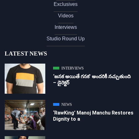
Exclusives
Videos
Interviews
Studio Round Up
LATEST NEWS
INTERVIEWS
‘జ‌న‌క అయితే గ‌న‌క‌’ అందరికీ నచ్చుతుంది
– డైరెక్ట‌ర్
NEWS
‘RawKing’ Manoj Manchu Restores
Dignity to a