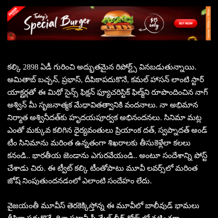
కల్కి 2898 ఏడీ గురించి అద్భుతమైన రిపోర్ట్స్‌ వినబడుతున్నాయి.
అమితాబ్‌ బచ్చన్‌, ప్రభాస్‌, దీపికాపదుకొనే, కమల్‌ హాసన్‌ లాంటి స్టార్
యాక్టర్లతో ఈ మిథో సైన్స్ ఫిక్షన్ ఫ్యూచరిస్టిక్ ఫిల్మ్‌ని రూపొందించిన నాగ్‌
అశ్విన్‌ మీ సృజనాత్మక మేధావితత్వానికి వందనాలు. నా అభిమాన
నిర్మాత అశ్వినీదత్‌కు హృదయపూర్వక అభినందనలు. సినిమా మట్ల
ఎంతో మక్కువ కలిగిన ధైర్యవంతులు ప్రియాంక దత్‌, స్వప్నాదత్‌ అండ్‌
టీం సినిమాను మరింత ఉన్నతంగా శిఖరాలకు తీసుకెళ్లేలా కలలు
కనండి.. భారతీయ జెండాను ఎగురవేయండి.. అంటూ సందేశాన్ని పోస్ట్
చేశాడు చిరు. ఈ ట్వీట్‌ కల్కి టీంతోపాటు మూవీ లవర్స్‌లో మరింత
జోష్‌ నింపుతుందనడంలో ఎలాంటి సందేహం లేదు.
వైజయంతీ మూవీస్‌ తెరకెక్కిస్తోన్న ఈ మూవీలో బాలీవుడ్ భామలు