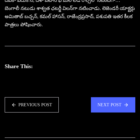
దీపికా పదుకొనే, దిశా పటానీ ఫీ మేల్ లీడ్ రోల్స్‌లో నటించగా…
బెంగాలీ నటుడు శాశ్వత ఛటర్జీ విలన్‌గా నటించాడు. లెజెండరీ యాక్టర్లు
అమితాబ్‌ బచ్చన్‌, కమల్‌ హాసన్‌, రాజేంద్రప్రసాద్‌, పశుపతి ఇతర కీలక
పాత్రలు పోషించారు.
Share This:
PREVIOUS POST
NEXT POST