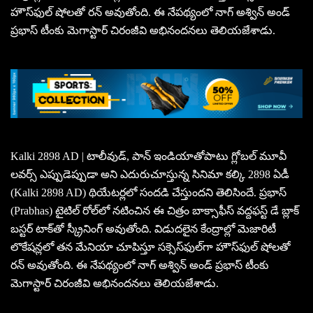
హౌస్‌ఫుల్‌ షోలతో రన్‌ అవుతోంది. ఈ నేపథ్యంలో నాగ్‌ అశ్విన్‌ అండ్
ప్రభాస్‌ టీంకు మెగాస్టార్ చిరంజీవి అభినందనలు తెలియజేశాడు.
Kalki 2898 AD | టాలీవుడ్‌, పాన్‌ ఇండియాతోపాటు గ్లోబల్ మూవీ
లవర్స్‌ ఎప్పుడెప్పుడా అని ఎదురుచూస్తున్న సినిమా కల్కి 2898 ఏడీ
(Kalki 2898 AD) థియేటర్లలో సందడి చేస్తుందని తెలిసిందే. ప్ర‌భాస్
(Prabhas) టైటిల్‌ రోల్‌లో నటించిన ఈ చిత్రం బాక్సాఫీస్‌ వద్దఫస్ట్‌ డే బ్లాక్
బస్టర్ టాక్‌తో స్క్రీనింగ్‌ అవుతోంది. విడుదలైన కేంద్రాల్లో మెజారిటీ
లొకేషన్లలో తన మేనియా చూపిస్తూ సక్సెస్‌ఫుల్‌గా హౌస్‌ఫుల్‌ షోలతో
రన్‌ అవుతోంది. ఈ నేపథ్యంలో నాగ్‌ అశ్విన్‌ అండ్ ప్రభాస్‌ టీంకు
మెగాస్టార్ చిరంజీవి అభినందనలు తెలియజేశాడు.