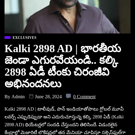
EXCLUSIVES
Kalki 2898 AD | భారతీయ
జెండా ఎగురవేయండి.. కల్కి
2898 ఏడీ టీంకు చిరంజీవి
అభినందనలు
By
Admin
June 28, 2024
0 Comment
Kalki 2898 AD | టాలీవుడ్‌, పాన్‌ ఇండియాతోపాటు గ్లోబల్ మూవీ
లవర్స్‌ ఎప్పుడెప్పుడా అని ఎదురుచూస్తున్న కల్కి 2898 ఏడీ (Kalki
2898 AD) థియేటర్లలో సందడి చేస్తుందని తెలిసిందే. విడుదలైన
కేంద్రాల్లో మెజారిటీ లొకేషన్లలో తన మేనియా చూపిస్తూ సక్సెస్‌ఫుల్‌గా