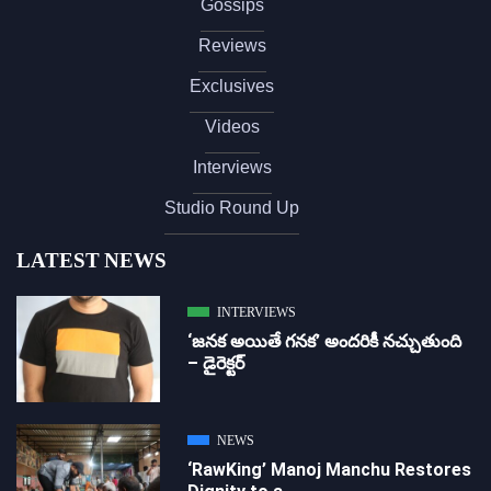
Gossips
Reviews
Exclusives
Videos
Interviews
Studio Round Up
LATEST NEWS
INTERVIEWS
‘జ‌న‌క అయితే గ‌న‌క‌’ అందరికీ నచ్చుతుంది
– డైరెక్ట‌ర్
NEWS
‘RawKing’ Manoj Manchu Restores