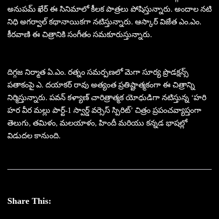
అనుపమ్ ఖేర్ ఈ సినిమాలో కీలక పాత్రలు పోషిస్తున్నారు. అందాల నటి
నిధి అగర్వాల్ కథానాయికగా నటిస్తున్నారు. ఆస్కార్ విజేత ఎం.ఎం.
కీరవాణి ఈ చిత్రానికి సంగీతం సమకూరుస్తున్నారు.
దిగ్గజ నిర్మాత ఏ.ఎం. రత్నం సమర్పణలో మెగా సూర్య ప్రొడక్షన్స్
పతాకంపై ఎ. దయాకర్ రావు అత్యంత ప్రతిష్టాత్మకంగా ఈ చిత్రాన్ని
నిర్మిస్తున్నారు. పవన్ కళ్యాణ్ చారిత్రాత్మక యోధుడిగా నటిస్తున్న ‘హరి
హర వీర మల్లు పార్ట్-1 స్వార్డ్ వర్సెస్ స్పిరిట్’ చిత్రం ప్రపంచవ్యాప్తంగా
తెలుగు, తమిళం, మలయాళం, హిందీ మరియు కన్నడ భాషల్లో
విడుదల కానుంది.
Share This: