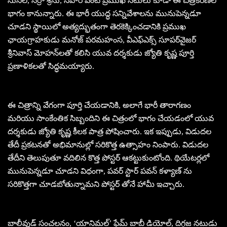
సునీల్, నర్రా శ్రీను, నిహార్ వంటి ప్రముఖ నటులు కూడా ఈ చిత్రీకరణలో
భాగం కానున్నారు. ఈ భారీ యుద్ధ సన్నివేశాలను మునుపెన్నడూ
చూడని స్థాయిలో అత్యద్భుతంగా తెరకెక్కించడానికి ప్రముఖ
ఛాయగ్రాహకుడు మనోజ్ పరమహంస, వీఎఫ్ఎక్స్ సూపర్‌వైజర్
శ్రీనివాస్ మోహన్‌లతో కలిసి యువ దర్శకుడు జ్యోతి కృష్ణ పూర్తి
ప్రణాళికలతో సిద్ధమయ్యారు.
ఈ చిత్రాన్ని వేగంగా పూర్తి చేయడానికి, అలాగే భారీ తారాగణం
మరియు సాంకేంతిక సిబ్బందిని ఈ చిత్రంలో భాగం చేయడంలో యువ
దర్శకుడు జ్యోతి కృష్ణ కీలక పాత్ర పోషించారు. ఇక ఇప్పుడు, విడుదల
తేదీ ప్రకటనతో అభిమానుల్లో సరికొత్త ఉత్సాహం నింపారు. విడుదల
తేదీని తెలుపుతూ వదిలిన కొత్త పోస్టర్ ఆకట్టుకుంటోంది. థియేటర్లలో
మునుపెన్నడూ చూడని విధంగా, పవర్ స్టార్ పవన్ కళ్యాణ్ ను
సరికొత్తగా చూడబోతున్నామని పోస్టర్ తోనే హామీ ఇచ్చారు.
బాలీవుడ్ సంచలనం, ‘యానిమల్’ ఫేమ్ బాబీ డియోల్, దిగ్గజ నటుడు