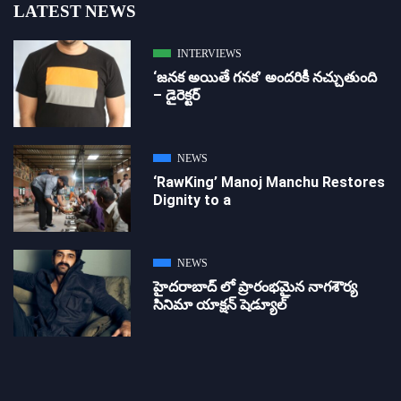
LATEST NEWS
INTERVIEWS
‘జ‌న‌క అయితే గ‌న‌క‌’ అందరికీ నచ్చుతుంది
– డైరెక్ట‌ర్
NEWS
‘RawKing’ Manoj Manchu Restores
Dignity to a
NEWS
హైదరాబాద్ లో ప్రారంభమైన నాగశౌర్య
సినిమా యాక్షన్ షెడ్యూల్