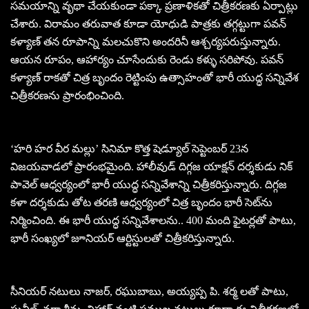
సమయాన్ని వృథా చేయకుండా పక్కా ప్రణాళికతో చిత్రీకరణకు ఏర్పాట్లు
చేశారు. విరామం తరువాత కూడా యోధుడి పాత్రకు తగ్గట్టుగా పవన్
కళ్యాణ్ తన రూపాన్ని మలచుకొని అందరినీ ఆశ్చర్యపరుస్తున్నారు.
ఆయన రూపం, ఆహార్యం చూసేందుకు రెండు కళ్ళు సరిపోవు. పవన్
కళ్యాణ్ రాకతో చిత్ర బృందం రెట్టింపు ఉత్సాహంతో భారీ యుద్ధ సన్నివేశ
చిత్రీకరణను ప్రారంభించింది.
‘హరి హర వీర మల్లు’ సినిమా కొత్త షెడ్యూల్‌ సెప్టెంబర్‌ 23న
విజయవాడలో ప్రారంభమైంది. హాలీవుడ్ దిగ్గజ యాక్షన్ దర్శకుడు నిక్
పావెల్ ఆధ్వర్యంలో భారీ యుద్ధ సన్నివేశాన్ని చిత్రీకరిస్తున్నారు. దిగ్గజ
కళా దర్శకుడు తోట తరణి ఆధ్వర్యంలో చిత్ర బృందం భారీ సెట్‌ను
నిర్మించింది. ఈ భారీ యుద్ధ సన్నివేశాలను.. 400 మంది ఫైటర్లతో పాటు,
భారీ సంఖ్యలో జూనియర్ ఆర్టిస్టులతో చిత్రీకరిస్తున్నారు.
సీనియర్ నటులు నాజర్, రఘుబాబు, అయ్యప్ప పి. శర్మ లతో పాటు,