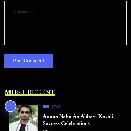
MOST
RECENT
NEWS
Amma Naku Aa Abbayi Kavali
Success Celebrations