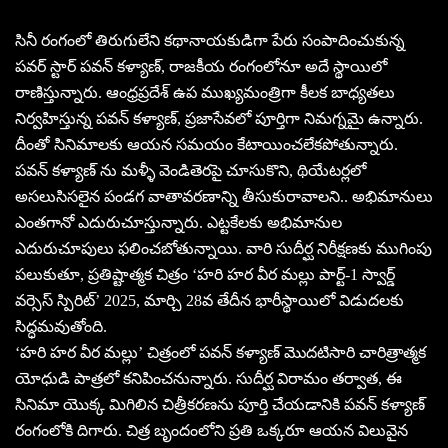
సినీ రంగంలో తిరుగులేని కథానాయకుడిగా పేరు సంపాదించుకున్న
పవర్ స్టార్ పవన్ కళ్యాణ్, రాజకీయ రంగంలోనూ అదే స్థాయిలో
రాణిస్తున్నారు. ఆంధ్రప్రదేశ్ ఉప ముఖ్యమంత్రిగా కీలక బాధ్యతలు
నిర్వహిస్తున్న పవన్ కళ్యాణ్, ప్రజాసేవలో పూర్తిగా నిమగ్నమై ఉన్నారు.
దీంతో సినిమాలకు ఆయన సమయం కేటాయించలేకపోతున్నారు.
పవన్ కళ్యాణ్ ను మళ్ళీ వెండితెరపై చూసుకొని, థియేటర్లలో
అసలుసిసలైన పండగ వాతావరణాన్ని తీసుకురావాలని.. అభిమానులు
ఎంతగానో ఎదురుచూస్తున్నారు. ఎట్టకేలకు అభిమానుల
ఎదురుచూపులు ఫలించబోతున్నాయి. వారి సుదీర్ఘ నిరీక్షణకు ముగింపు
పలుకుతూ, ప్రతిష్టాత్మక చిత్రం ‘హరి హర వీర మల్లు పార్ట్-1 స్వార్డ్
వర్సెస్ స్పిరిట్’ 2025, మార్చి 28వ తేదీన భారీస్థాయిలో విడుదలకు
సిద్ధమవుతోంది.
‘హరి హర వీర మల్లు’ చిత్రంలో పవన్ కళ్యాణ్ మొదటిసారి చారిత్రాత్మక
యోధుడి పాత్రలో కనిపించనున్నారు. సుదీర్ఘ విరామం తర్వాత, ఈ
సినిమా యొక్క మిగిలిన చిత్రీకరణను పూర్తి చేయడానికి పవన్ కళ్యాణ్
రంగంలోకి దిగారు. చిత్ర బృందంలోని ప్రతి ఒక్కరూ ఆయన విలువైన