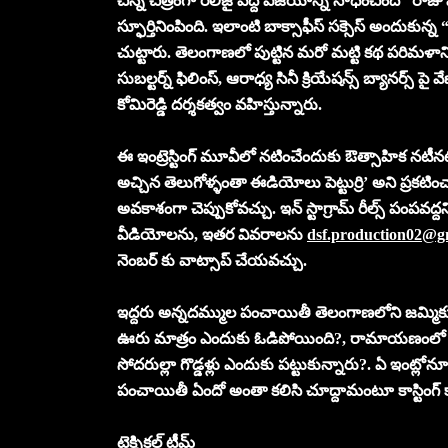
చిన్న చిత్రంగా రిలీజై పెద్ద విజయాన్ని సాధించింది “రాజ
స్ఫూర్తినింపింది. ఇలాంటి బాక్సాఫీస్ సక్సెస్ అందుకున్న “ర
చుట్టారు. తెలంగాణలో పుట్టిన మరో మట్టి కథ పరిమళాన్ని
సుబల్టర్న్ ఫిలింస్, ఆరాధ్య సినీ క్రియేషన్స్ బ్యానర్స్ పై
కోమిరెడ్డి దర్శకత్వం వహిస్తున్నారు.
ఈ ఇంట్రెస్టింగ్ మూవీలో నటించేందుకు ఔత్సాహిక నట
అచ్చిన తెలుగోళ్ళంతా ఈడియోలు పెట్టుర్రి’ అని ప్రకటిం
అవకాశంగా చెప్పుకోవచ్చు. ఇన్ స్టాగ్రామ్ రీల్స్ పంపవద
వీడియోలను, ఇతర వివరాలను
dsf.production02@g
నెంబర్ కు వాట్సాప్ చేయవచ్చు.
ఇద్దరు అన్నదమ్ముల పంచాయితీ తెలంగాణలోని జమ్మికు
ఊరు మాత్రం ఎందుకు ఓడిపోయింది?, రామాయణంలో రా
సోదరుల్లా గొడ్డళ్లు ఎందుకు పట్టుకున్నారు?. ఏ ఇం
పంచాయితీ ఏందో అంతా కలిసి చూద్దామంటూ కాస్టింగ్ కాల్ 
టెక్నికల్ టీమ్