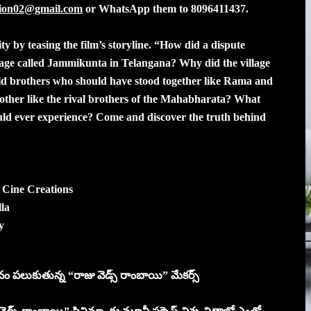
tion02@gmail.com
or WhatsApp them to 8096411437.
ity by teasing the film’s storyline. “How did a dispute
llage called Jammikunta in Telangana? Why did the village
did brothers who should have stood together like Rama and
ther like the rival brothers of the Mahabharata? What
ould ever experience? Come and discover the truth behind
 Cine Creations
la
y
 పలుకుతున్న “రాజు వెడ్స్ రాంబాయి” మేకర్స్