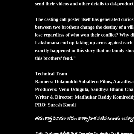
send their videos and other details to
dsf.produc
The casting call poster itself has generated curios
between two brothers change the destiny of a vi
lose regardless of who won their conflict? Why 
Lakshmana end up taking up arms against each o
exactly happened in this story that no family sh
this brothers’ feud.”
Technical Team
Banners: Dolamukhi Subaltern Films, Aaradhya
Producers: Venu Udugula, Sandhya Bhanu Chal
Writer & Director: Madhukar Reddy Komiredd
PRO: Suresh Kondi
తమ కొత్త సినిమా కోసం ఔత్సాహిక నటీనటులకు ఆహ్వానం