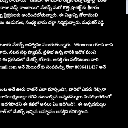
ు వెడ్స్ రాంబాయి” సినిమా. ఈ మూవీ సక్సెస్ చిన్న చిత్రాల్లో ఎంతో
ాజు వెడ్స్ రాంబాయి” మేకర్స్ మరో కొత్త ప్రాజెక్ట్ కు శ్రీకారం
 ప్రేక్షకులకు అందించబోతున్నారు. ఈ చిత్రాన్ని డోలాముఖి
 వేణు ఊడుగుల, సంధ్య భాను చల్లా నిర్మిస్తున్నారు. మధుకర్ రెడ్డి
ీనటులకు మేకర్స్ ఆహ్వానం పలుకుతున్నారు. ‘తెలంగాణ యాస బాస
చారు. నటన పట్ల ప్యాషన్, ప్రతిభ ఉన్న వారికి ఇదొక మంచి
్దని ఈ ప్రకటనలో మేకర్స్ కోరారు. ఆసక్తి గల నటీనటులు వారి
mail.com
అనే మెయిల్ కు పంపవచ్చు లేదా 8096411437 అనే
ంట అనే ఊరు రాతనే ఎలా మార్చింది?, వారిలో ఎవరు గెల్చినా
మలక్ష్మణుల్లా కలిసి ఉండాల్సిన అన్నదమ్ములు మహాభారతంలో
ట్లోనూ జరగకూడని ఈ కథలో అసలు ఏం జరిగింది?. ఈ అన్నదమ్ముల
లో మేకర్స్ ఇచ్చిన ఆహ్వానం ఆసక్తిని కలిగిస్తోంది.