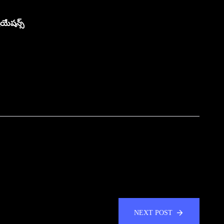
రియేషన్స్
NEXT POST