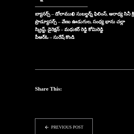
———————————
బ్యానర్స్ – డోలాముఖి సుబల్టర్న్ ఫిలింస్, ఆరాధ్య సినీ క్
ప్రొడ్యూసర్స్ – వేణు ఊడుగుల, సంధ్య భాను చల్లా
స్క్రిప్ట్, డైరెక్షన్ – మధుకర్ రెడ్డి కోమిరెడ్డి
పీఆర్ఓ – సురేష్ కొండి
Share This:
PREVIOUS POST