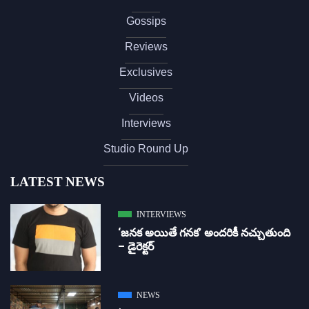
Gossips
Reviews
Exclusives
Videos
Interviews
Studio Round Up
LATEST NEWS
INTERVIEWS
‘జ‌న‌క అయితే గ‌న‌క‌’ అందరికీ నచ్చుతుంది
– డైరెక్ట‌ర్
NEWS