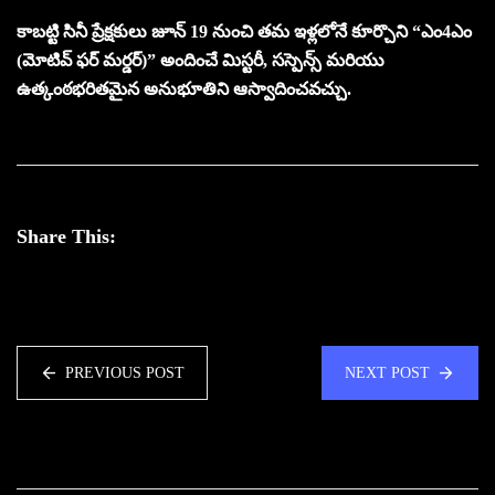
కాబట్టి సినీ ప్రేక్షకులు జూన్ 19 నుంచి తమ ఇళ్లలోనే కూర్చొని “ఎం4ఎం
(మోటివ్ ఫర్ మర్డర్)” అందించే మిస్టరీ, సస్పెన్స్ మరియు
ఉత్కంఠభరితమైన అనుభూతిని ఆస్వాదించవచ్చు.
Share This:
PREVIOUS POST
NEXT POST