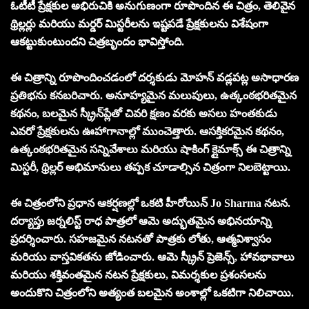
ఓటీటీ ప్రేక్షకుల అభిరుచికి అనుగుణంగా రూపొందిన ఈ చిత్రం, తెలివైన
థ్రిల్లర్లు మరియు మర్డర్ మిస్టరీలను ఇష్టపడే ప్రేక్షకులను విశేషంగా
ఆకట్టుకుంటుందని చిత్రబృందం భావిస్తోంది.
ఈ చిత్రాన్ని రూపొందించడంలో దర్శకుడు మోహన్ వడ్లపట్ల అసాధారణ
ప్రతిభను కనబరిచారు. అనూహ్యమైన మలుపులు, ఉత్కంఠభరితమైన
కథనం, బలమైన స్క్రీన్‌ప్లేతో చివరి క్షణం వరకు అసలు హంతకుడు
ఎవరో ప్రేక్షకులను ఊహాగానాల్లో ముంచెత్తారు. ఆసక్తికరమైన కథనం,
ఉత్కంఠభరితమైన సన్నివేశాలు మరియు షాకింగ్ క్లైమాక్స్ ఈ చిత్రాన్ని
మిస్టరీ, థ్రిల్లర్ అభిమానులు తప్పక చూడాల్సిన చిత్రంగా నిలబెట్టాయి.
ఈ చిత్రంలోని ప్రధాన ఆకర్షణల్లో ఒకటి హీరోయిన్ Jo Sharma నటన.
దర్యాప్తు జర్నలిస్ట్ రాధ పాత్రలో ఆమె అద్భుతమైన అభినయాన్ని
ప్రదర్శించారు. సహజమైన నటనతో పాత్రకు లోతు, ఆత్మవిశ్వాసం
మరియు వాస్తవికతను జోడించారు. ఆమె స్క్రీన్ ప్రెజెన్స్, హావభావాలు
మరియు శక్తివంతమైన నటన ప్రేక్షకులు, విమర్శకుల ప్రశంసలను
అందుకొని చిత్రంలోని అత్యంత బలమైన అంశాల్లో ఒకటిగా నిలిచాయి.