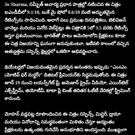
Jo Sharma, సమ్బీత్ ఆచార్య ప్రధాన పాత్రల్లో నటించిన ఈ చిత్రం
ఐఎండీబీలో 9.1/10, బుక్ మై షోలో 9.6/10 వంటి అద్భుతమైన
రేటింగ్స్‌ను సాధించింది. అలాగే పలు ప్రముఖ దినపత్రికలు, టెలివిజన్
ఛానెల్లు మరియు వినోద వెబ్‌సైట్లు ఈ చిత్రానికి 5లో 3.5 వరకు రేటింగ్స్
ఇస్తూ ప్రశంసించాయి. భారత్‌తో పాటు అమెరికాలోని ప్రేక్షకులు కూడా
ఈ చిత్ర విజయాన్ని ఘనంగా జరుపుకుంటూ, ఇటీవలి కాలంలో వచ్చిన
అత్యుత్తమ సస్పెన్స్ థ్రిల్లర్లలో ఒకటిగా అభివర్ణించారు.
థియేటర్లలో విజయవంతమైన ప్రదర్శన అనంతరం ఇప్పుడు “ఎం4ఎం
(మోటివ్ ఫర్ మర్డర్)” డిజిటల్ ప్రీమియర్‌కు సిద్ధమవుతోంది. ఈ చిత్రం
జూన్ 19 నుంచి లయన్స్‌గేట్ ప్లే, అమెజాన్ ప్రైమ్ వీడియో, ఎయిర్‌టెల్
ఎక్స్‌స్ట్రీమ్, జియోటీవీ, టాటా ప్లే బింజ్ తదితర ఓటీటీ వేదికల్లో స్ట్రీమింగ్
కానుంది.
మోహన్ వడ్లపట్ల రూపొందించిన ఈ చిత్రం సస్పెన్స్, మిస్టరీ, డ్రామా
మరియు వినోదాన్ని సమర్థవంతంగా మిళితం చేస్తూ ఆద్యంతం
ప్రేక్షకులను ఉత్కంఠకు గురిచేసే అనుభూతిని అందిస్తుంది. ముఖ్యంగా