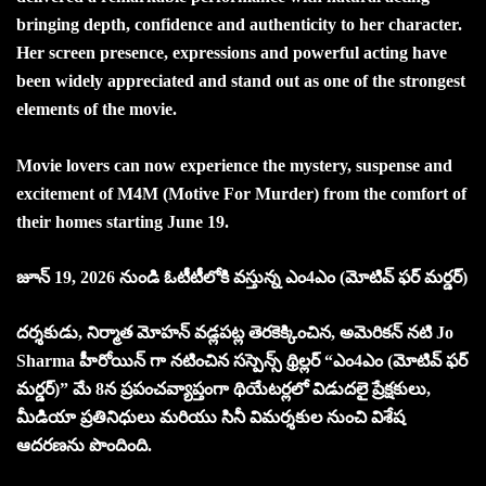
bringing depth, confidence and authenticity to her character.
Her screen presence, expressions and powerful acting have
been widely appreciated and stand out as one of the strongest
elements of the movie.
Movie lovers can now experience the mystery, suspense and
excitement of M4M (Motive For Murder) from the comfort of
their homes starting June 19.
జూన్ 19, 2026 నుండి ఓటీటీలోకి వస్తున్న ఎం4ఎం (మోటివ్ ఫర్ మర్డర్)
దర్శకుడు, నిర్మాత మోహన్ వడ్లపట్ల తెరకెక్కించిన, అమెరికన్ నటి Jo
Sharma హీరోయిన్ గా నటించిన సస్పెన్స్ థ్రిల్లర్ “ఎం4ఎం (మోటివ్ ఫర్
మర్డర్)” మే 8న ప్రపంచవ్యాప్తంగా థియేటర్లలో విడుదలై ప్రేక్షకులు,
మీడియా ప్రతినిధులు మరియు సినీ విమర్శకుల నుంచి విశేష
ఆదరణను పొందింది.