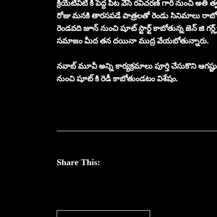
క్రియేటివిటీ కి పెద్ద పీట వేసే రవిచరణ్ గారి నుంచి అ
రోజు మనకి తారసపడే పాత్రలతో రెండు సినిమాలు రాబో
రెండవది జూన్ నుంచి షూట్ స్టార్ట్ కాబోతున్న జెన్ జి 
సమాజం మీద తన దయినా ముద్ర వేయబోతున్నారు.
నవాబ్ మూవీ అన్ని కార్యక్రమాలు పూర్తి చేసుకొని ఆగష్టు కి
నుంచి షూట్ కి రెడీ కాబోతుండటం విశేషం.
Share This: