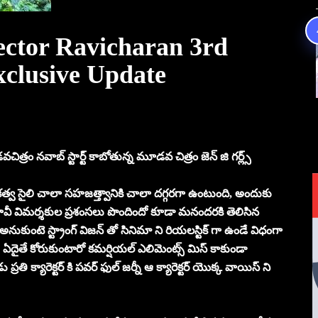
ector Ravicharan 3rd
xclusive Update
త్రం నవాబ్ స్టార్ట్ కాబోతున్న మూడవ చిత్రం జెన్ జి గర్ల్స్
శకత్వ సైలి చాలా సహజత్త్వానికి చాలా దగ్గరగా ఉంటుంది, అందుకు
విమర్శకుల ప్రశంసలు పొందిందో కూడా మనందరకి తెలిసిన
నుకుంటె స్ట్రాంగ్ విజన్ తో సినిమా ని రియలస్టిక్ గా ఉండే విధంగా
 ఏదైతే కోరుకుంటారో కమర్షియల్ ఎలిమెంట్స్ మిస్ కాకుండా
ి క్యారెక్టర్ కి పవర్ ఫుల్ జర్నీ ఆ క్యారెక్టర్ యొక్క వాయిస్ ని