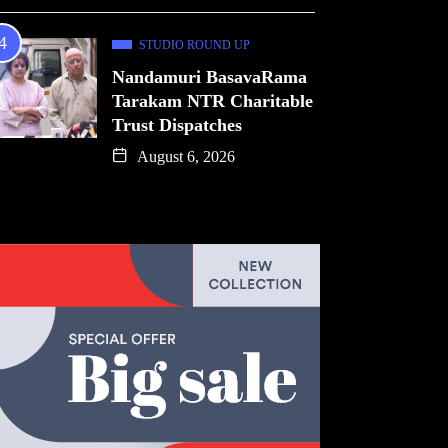
STUDIO ROUND UP
Nandamuri BasavaRama
Tarakam NTR Charitable
Trust Dispatches
August 6, 2026