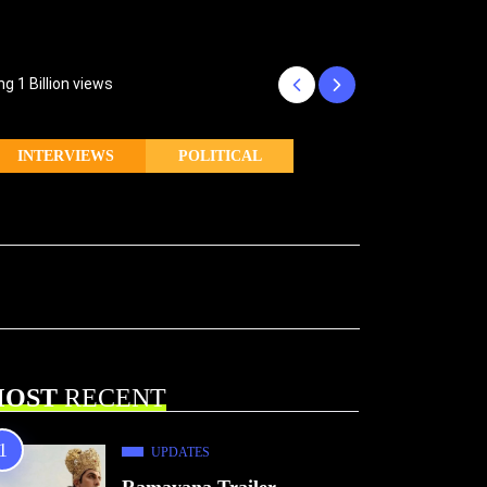
g 1 Billion views
‘డీసీ’ వైల్డ్ గ్యాంగ్‌
INTERVIEWS
POLITICAL
OST
RECENT
UPDATES