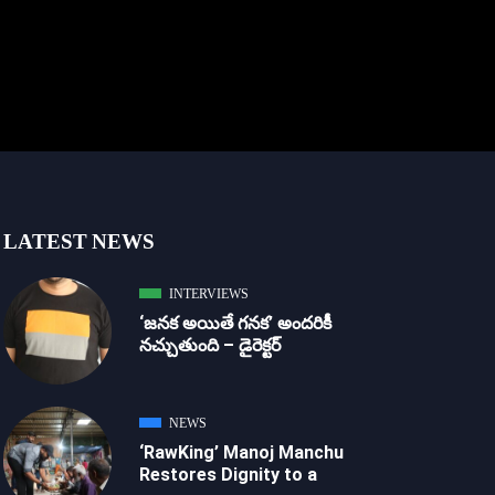
LATEST NEWS
INTERVIEWS
‘జ‌న‌క అయితే గ‌న‌క‌’ అందరికీ
నచ్చుతుంది – డైరెక్ట‌ర్
NEWS
‘RawKing’ Manoj Manchu
Restores Dignity to a