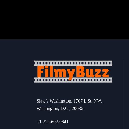
Slate’s Washington, 1707 L St. NW,
Washington, D.C., 20036.
+1 212-602-9641