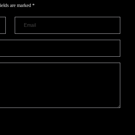
ields are marked
*