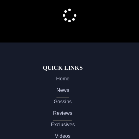
QUICK LINKS
Home
News
Gossips
Reviews
Exclusives
Videos