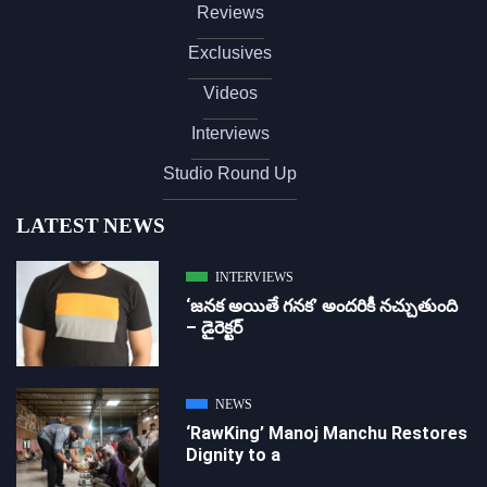
Reviews
Exclusives
Videos
Interviews
Studio Round Up
LATEST NEWS
INTERVIEWS
‘జ‌న‌క అయితే గ‌న‌క‌’ అందరికీ నచ్చుతుంది
– డైరెక్ట‌ర్
NEWS
‘RawKing’ Manoj Manchu Restores
Dignity to a