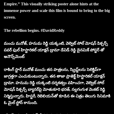
Empire.” This visually striking poster alone hints at the
immense power and scale this film is bound to bring to the big
screen.
The rebellion begins. #DavidReddy
మంచు మనోజ్, హనుమ రెడ్డి యక్కంటి, వెల్వెట్ సోల్ మోషన్ పిక్చర్స్
పవర్ ఫుల్ హిస్టారికల్ యాక్షన్ డ్రామా డేవిడ్ రెడ్డి డైనమిక్ పోస్టర్ తో
అనౌన్స్‌మెంట్
రాకింగ్ స్టార్ మనోజ్ మంచు తన పాత్రలను, స్క్రిప్ట్‌లను సెలెక్టివ్‌గా
జాగ్రత్తగా ఎంచుకుంటున్నారు. తన తాజా ప్రాజెక్ట్ హిస్టారికల్ యాక్షన్
డ్రామా. హనుమ రెడ్డి యక్కంటి దర్శకత్వం వహించగా, వెల్వెట్ సోల్
మోషన్ పిక్చర్స్ బ్యానర్‌పై మోతుకూరి భరత్, నల్లగంగుళ వెంకట్ రెడ్డి
నిర్మిస్తున్నారు. హిస్టరీ, రెబెలియన్‌తో కూడిన ఈ చిత్రం తెలుగు సినిమాకి
ఓ మైల్ స్టోన్ కానుంది.