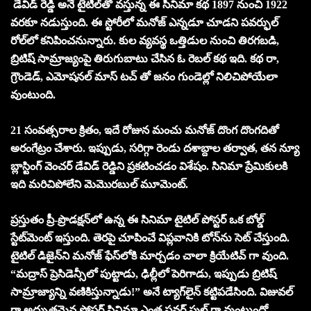
డేవిడ్ రెడ్డి అనే టైటిల్‌తో వస్తున్న ఈ సినిమా కథ 1897 నుంచి 1922
వరకూ నడుస్తుంది. ఈ స్టోరీలో మనోజ్ ఎన్నడూ చూడని పవర్ఫుల్
రోల్‌లో కనిపించనున్నారు. కుల వ్యవస్థ ఒత్తిడుల నుంచి తిరగబడి,
బ్రిటిష్ సామ్రాజ్యంపై తిరుగుబాటు చేసిన ఓ రెబల్ కథ ఇది. కథ రా,
గ్రౌండెడ్, ఎమోషనల్ మాస్ టచ్‌ తో జనం గుండెల్లో నిలిచిపోయేలా
వుంటుంది.
21 సంవత్సరాల క్రితం, ఇదే రోజున మంచు మనోజ్ దొంగ దొంగదితో
అరంగేట్రం చేశారు. ఇప్పుడు, సరిగ్గా రెండు దశాబ్దాల తర్వాత, తన న్యూ
బ్లాస్టింగ్ వెంచర్ డేవిడ్ రెడ్డిని ప్రకటించడం విశేషం. సినిమా ప్రేమికులకి
ఇది మరిచిపోలేని మెమొరబుల్ మూమెంట్.
ప్రస్తుతం ప్రీ-ప్రొడక్షన్‌లో ఉన్న ఈ సినిమా టైటిల్ పోస్టర్ ఒక బోల్డ్
స్టేట్‌మెంట్ ఇస్తుంది. తెరపై చూపించే విప్లవానికి టోన్‌ను సెట్ చేస్తుంది.
టైటిల్ డిజైన్‌ని మనోజ్ ఫేస్‌లోకి మార్చడం చాలా క్రియేటివ్ గా వుంది.
“మద్రాస్ ప్రెసిడెన్సీలో పుట్టాడు, ఢిల్లీలో పెరిగాడు, ఇప్పుడు బ్రిటిష్
సామ్రాజ్యాన్ని వణికిస్తున్నాడు!” అనే ట్యాగ్‌లైన్‌ కట్టిపడేసింది. విజువల్
గా అద్భుతమైన పోస్టర్ సినిమా ఎంత పవర్‌ ఫుల్ గా వుంటుందో