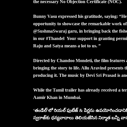
the necessary No Objection Certificate (NOC).
Bunny Vasu expressed his gratitude, saying: “He
opportunity to showcase the remarkable work of
@SushmaSwaraj garu, in bringing back the fishe
in our #Thandel Your support in granting permiss
Raju and Satya means a lot to us. ”
Directed by Chandoo Mondeti, the film features 
bringing the story to life. Allu Aravind present
producing it. The music by Devi Sri Prasad is ano
While the Tamil trailer has already received a ter
Aamir Khan in Mumbai.
‘తండేల్‌’లో రియల్ ఫుటేజ్ & పేర్లను ఉపయోగించడానిక
స్వరాజ్‌కు ధన్యవాదాలు తెలియజేసిన నిర్మాత బన్నీ వ