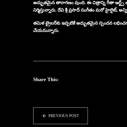
అద్భుతమైన తారాగణం వుంది. ఈ చిత్రాన్ని గీతా ఆర్ట్స్ బ
నిర్మిస్తున్నారు. దేవి శ్రీ ప్రసాద్ సంగీతం మరో హైలైట్, అన
తమిళ ట్రైలర్‌కు ఇప్పటికే అద్భుతమైన స్పందన లభించగ
చేయనున్నారు.
Share This:
PREVIOUS POST