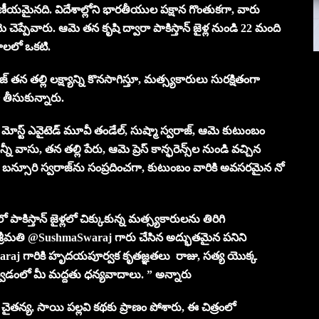
మరణీయమైనది. విదేశాల్లోని భారతీయుల పక్షాన గొంతుకగా, వారు
 చెప్పేవారు. ఆమె తన కృషి ద్వారా పాకిస్తాన్ జైళ్ల నుండి 22 మంది
ాలలో ఒకటి.
తన తల్లి లక్ష్యాన్ని కొనసాగిస్తూ, మత్స్యకారులు సురక్షితంగా
 తీసుకున్నారు.
ట్ ఎవైటెడ్ మూవీ తండేల్, సుష్మా స్వరాజ్, ఆమె కుటుంబం
నీ వాసు, తన తల్లి పేరు, ఆమె ప్రెస్ కాన్ఫరెన్స్‌ల నుండి వచ్చిన
న్సూరి స్వరాజ్‌ను సంప్రదించగా, కుటుంబం వారికి అవసరమైన నో
పాకిస్తాన్ జైళ్లలో చిక్కుకున్న మత్స్యకారులను తిరిగి
ి శ్రీమతి @SushmaSwaraj గారు చేసిన అద్భుతమైన పనిని
raj గారికి హృదయపూర్వక కృతజ్ఞతలు రాజు, సత్య యొక్క
్వడంలో మీ మద్దతు ధన్యవాదాలు. ” అన్నారు
తన్య, సాయి పల్లవి కథకు ప్రాణం పోశారు, ఈ చిత్రంలో