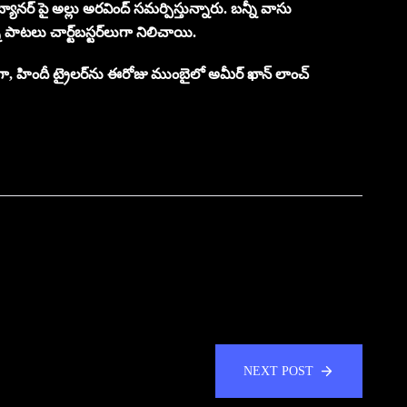
్యానర్ పై అల్లు అరవింద్ సమర్పిస్తున్నారు. బన్నీ వాసు
్ని పాటలు చార్ట్‌బస్టర్‌లుగా నిలిచాయి.
ా, హిందీ ట్రైలర్‌ను ఈరోజు ముంబైలో అమీర్ ఖాన్ లాంచ్
NEXT POST