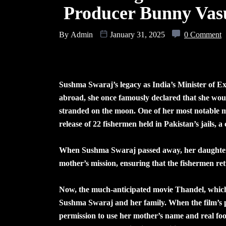
Producer Bunny Va
By
Admin
January 31, 2025
0 Comment
Sushma Swaraj’s legacy as India’s Minister of Ex
abroad, she once famously declared that she woul
stranded on the moon. One of her most notable mom
release of 22 fishermen held in Pakistan’s jails, 
When Sushma Swaraj passed away, her daughter, 
mother’s mission, ensuring that the fishermen re
Now, the much-anticipated movie Thandel, which is
Sushma Swaraj and her family. When the film’s
permission to use her mother’s name and real foo