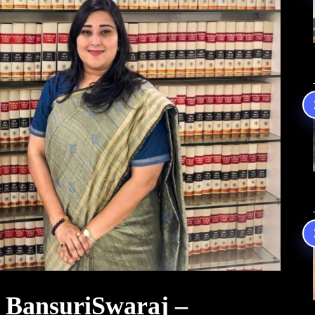
o BansuriSwaraj –