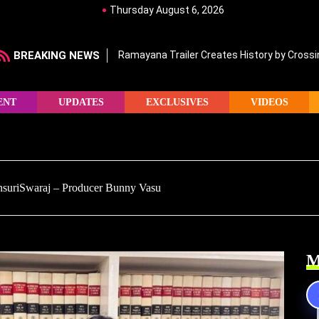
Thursday August 6, 2026
BREAKING NEWS
Ramayana Trailer Creates History by Crossin
ENT
UPDATES
EXCLUSIVES
VIDEOS
BansuriSwaraj – Producer Bunny Vasu
M