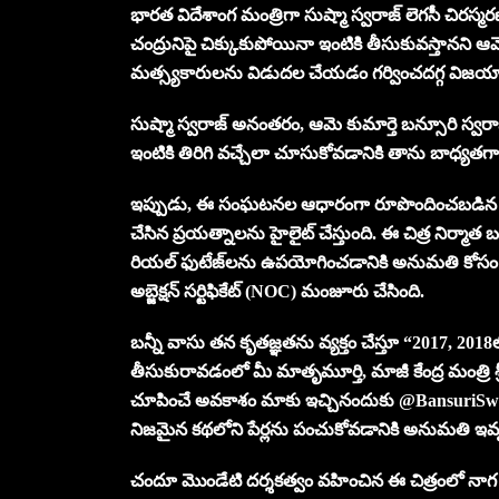
భారత విదేశాంగ మంత్రిగా సుష్మా స్వరాజ్ లెగసీ చిరస్
చంద్రునిపై చిక్కుకుపోయినా ఇంటికి తీసుకువస్తానని ఆమె
మత్స్యకారులను విడుదల చేయడం గర్వించదగ్గ విజయ
సుష్మా స్వరాజ్ అనంతరం, ఆమె కుమార్తె బన్సూరి స్వరాజ్ 
ఇంటికి తిరిగి వచ్చేలా చూసుకోవడానికి తాను బాధ్యతగా
ఇప్పుడు, ఈ సంఘటనల ఆధారంగా రూపొందించబడిన మోస్
చేసిన ప్రయత్నాలను హైలైట్ చేస్తుంది. ఈ చిత్ర నిర్మాత బన్
రియల్ ఫుటేజ్‌లను ఉపయోగించడానికి అనుమతి కోసం బ
అబ్జెక్షన్ సర్టిఫికేట్ (NOC) మంజూరు చేసింది.
బన్నీ వాసు తన కృతజ్ఞతను వ్యక్తం చేస్తూ “2017, 2018లో 
తీసుకురావడంలో మీ మాతృమూర్తి, మాజీ కేంద్ర మంత్ర
చూపించే అవకాశం మాకు ఇచ్చినందుకు @BansuriSwa
నిజమైన కథలోని పేర్లను పంచుకోవడానికి అనుమతి ఇవ
చందూ మొండేటి దర్శకత్వం వహించిన ఈ చిత్రంలో నాగ చై