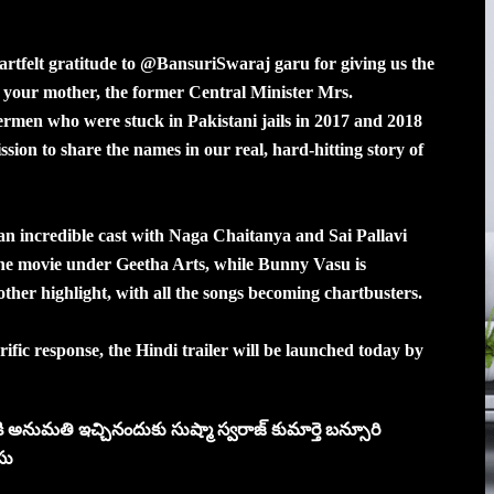
artfelt gratitude to @BansuriSwaraj garu for giving us the
 your mother, the former Central Minister Mrs.
rmen who were stuck in Pakistani jails in 2017 and 2018
ion to share the names in our real, hard-hitting story of
an incredible cast with Naga Chaitanya and Sai Pallavi
s the movie under Geetha Arts, while Bunny Vasu is
ther highlight, with all the songs becoming chartbusters.
rific response, the Hindi trailer will be launched today by
ి అనుమతి ఇచ్చినందుకు సుష్మా స్వరాజ్ కుమార్తె బన్సూరి
ాసు