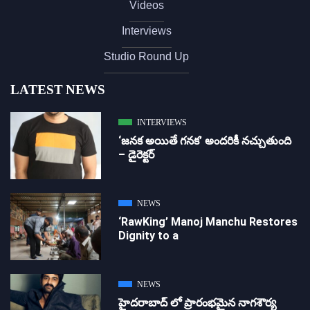
Videos
Interviews
Studio Round Up
LATEST NEWS
INTERVIEWS
‘జ‌న‌క అయితే గ‌న‌క‌’ అందరికీ నచ్చుతుంది
– డైరెక్ట‌ర్
NEWS
‘RawKing’ Manoj Manchu Restores
Dignity to a
NEWS
హైదరాబాద్ లో ప్రారంభమైన నాగశౌర్య