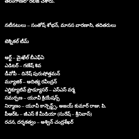
తెలంగాణలో రిలీజ్ చేశారు.
నటీనటులు – సంతోష్ శోభన్, మానస వారణాసి, తదితరులు
టెక్నికల్ టీమ్
ఆర్ట్ – మైఖేల్ బీఎఫ్ఏ
ఎడిటర్ – గణేష్ శివ
డీవోపీ – దినేష్ పురుషోత్తమన్
మ్యూజిక్ – ఆదిత్య రవీంద్రన్
ఎగ్జిక్యూటివ్ ప్రొడ్యూసర్ – ఎస్ఎస్ వర్మ
సమర్పణ – యూవీ క్రియేషన్స్
నిర్మాణం – యూవీ కాన్సెప్ట్స్, అజయ్ కుమార్ రాజు. పి.
పీఆర్ఓ – జీఎస్ కే మీడియా (సురేష్ – శ్రీనివాస్)
రచన, దర్శకత్వం – అశ్విన్ చంద్రశేఖర్