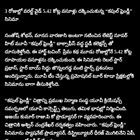
3 రోజుల్లో వరల్డ్ వైడ్ 5.42 కోట్ల వసూళ్లు దక్కించుకున్న “కపుల్ ఫ్రెండ్లీ”
సినిమా
సంతోష్ శోభన్, మానస వారణాసి జంటగా నటించిన లేటెస్ట్ సూపర్
హిట్ మూవీ “కపుల్ ఫ్రెండ్లీ” బాక్సాఫీస్ వద్ద స్టడీ కలెక్షన్స్ తో
దూసుకెళ్తోంది. ఈ హార్ట్ టచింగ్ ప్రేమ కథ మూడు రోజుల్లోనే 5.42 కోట్ల
రూపాయల వసూళ్లను దక్కించుకుంది. ఈ సినిమాకు రెబల్ స్టార్
ప్రభాస్, స్టార్ బాయ్ సిద్దు జొన్నలగడ్డ వంటి స్టార్స్ ప్రశంసలు
అందిస్తున్నారు. మూవీ టీం చేస్తున్న ప్రమోషనల్ టూర్ కూడా ప్రేక్షకుల్లోకి
సినిమాను బాగా తీసుకెళ్తోంది.
“కపుల్ ఫ్రెండ్లీ” చిత్రాన్ని ప్రముఖ నిర్మాణ సంస్థ యూవీ క్రియేషన్స్
సమర్పణలో యూవీ కాన్సెప్ట్స్ తెలుగు, తమిళ భాషల్లో నిర్మించింది.
అజయ్ కుమార్ రాజు.పి కో ప్రొడ్యూసర్ గా వ్యవహరించారు. ఈ
చిత్రానికి అశ్విన్ చంద్రశేఖర్ దర్శకత్వం వహించారు. “కపుల్ ఫ్రెండ్లీ”
సినిమాను ప్యాషనేట్ ప్రొడ్యూసర్, డిస్ట్రిబ్యూటర్ ధీరజ్ మొగిలినేని ఏపీ,