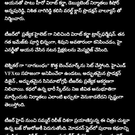
ఆయనతో పాటు హీరో విరాట్ కర్ణా, డెబ్యుటెంట్ నిర్మాతలు కిషోర్
అన్నపురెడ్డి, నిశిత నాగిరెడ్డి కలిసి వరల్డ్ క్లాస్ ప్రొడక్షన్ వాల్యూస్ తో
నిర్మించారు.
టీజర్‌లో ప్రత్యేక హైలెట్ గా నిలిచింది విరాట్ కర్ణా ట్రాన్స్‌ఫర్మేషన్. తన
గత ఇమేజ్‌కు పూర్తి భిన్నంగా, శివుని అవతారంలా కనిపించడం, హై
ఎనర్జీతో ఆయన చేసిన నటన ప్రేక్షకులను మెస్మరైజ్ చేసింది.
టెక్నికల్ గా “నాగబంధం” కొత్త బెంచ్‌మార్క్‌ను సెట్ చేస్తోంది. హైఎండ్
VFXలు సహజంగా అనిపించేలా ఉండటం, అద్భుతమైన ప్రొడక్షన్
డిజైన్ , అద్భుతమైన సినిమాటోగ్రఫీ టీజర్‌కు ప్రత్యేక ఆకర్షణగా
నిలిచాయి. కథలో ఉన్న భారీ స్కేల్‌ను నిజ జీవిత అనుభూతిగా
మార్చేందుకు నిర్మాతలు ఎలాంటి ఖర్చుకూ వెనుకాడలేదని స్పష్టంగా
తెలుస్తోంది.
టీజర్ హైప్ నుంచి సమ్మర్ రిలీజ్ దిశగా ప్రయాణిస్తున్న ఈ చిత్రం చుట్టూ
ఉన్న బజ్ రోజురోజుకీ పెరుగుతోంది. మోడరన్ స్టైల్‌లో పురాణ కథనాన్ని