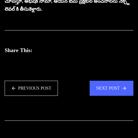
చూపిస్తూ, అభిషేక్ నామా, ఆయన టీమ్ ప్రేక్షకుల అంచనాలను నెక్స్ట్
లెవల్ కి తీసుకెళ్లారు.
Share This:
PREVIOUS POST
NEXT POST