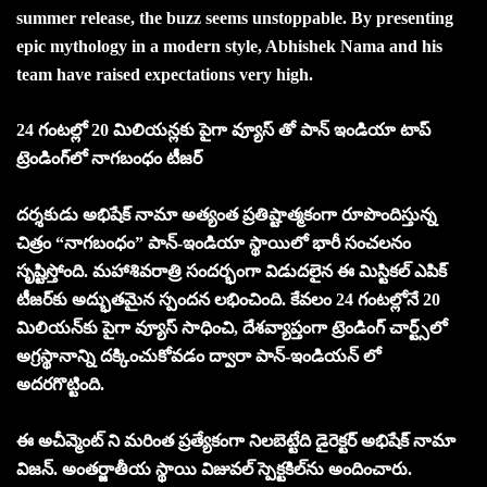
summer release, the buzz seems unstoppable. By presenting
epic mythology in a modern style, Abhishek Nama and his
team have raised expectations very high.
24 గంటల్లో 20 మిలియన్లకు పైగా వ్యూస్ తో పాన్ ఇండియా టాప్
ట్రెండింగ్‌లో నాగబంధం టీజర్
దర్శకుడు అభిషేక్ నామా అత్యంత ప్రతిష్టాత్మకంగా రూపొందిస్తున్న
చిత్రం “నాగబంధం” పాన్-ఇండియా స్థాయిలో భారీ సంచలనం
సృష్టిస్తోంది. మహాశివరాత్రి సందర్భంగా విడుదలైన ఈ మిస్టికల్ ఎపిక్
టీజర్‌కు అద్భుతమైన స్పందన లభించింది. కేవలం 24 గంటల్లోనే 20
మిలియన్‌కు పైగా వ్యూస్ సాధించి, దేశవ్యాప్తంగా ట్రెండింగ్ చార్ట్స్‌లో
అగ్రస్థానాన్ని దక్కించుకోవడం ద్వారా పాన్-ఇండియన్ లో
అదరగొట్టింది.
ఈ అచీవ్మెంట్ ని మరింత ప్రత్యేకంగా నిలబెట్టేది డైరెక్టర్ అభిషేక్ నామా
విజన్. అంతర్జాతీయ స్థాయి విజువల్ స్పెక్టకిల్‌ను అందించారు.