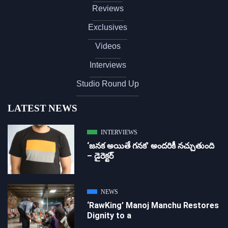
Reviews
Exclusives
Videos
Interviews
Studio Round Up
LATEST NEWS
INTERVIEWS
‘జ‌న‌క అయితే గ‌న‌క‌’ అందరికీ నచ్చుతుంది
– డైరెక్ట‌ర్
NEWS
‘RawKing’ Manoj Manchu Restores
Dignity to a