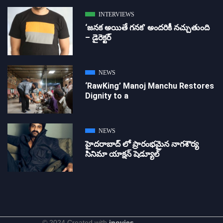
INTERVIEWS
‘జ‌న‌క అయితే గ‌న‌క‌’ అందరికీ నచ్చుతుంది
– డైరెక్ట‌ర్
NEWS
‘RawKing’ Manoj Manchu Restores
Dignity to a
NEWS
హైదరాబాద్ లో ప్రారంభమైన నాగశౌర్య
సినిమా యాక్షన్ షెడ్యూల్
© 2024 Created with
inovies