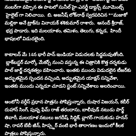
నంబర్‌గా వహ్చిన ఈ పాటలో సునీల్ హై-ఎనర్జీ డ్యాన్స్ మూమెంట్స్
హైలైట్ గా నిలిచాయి. బి. అజనీష్ లోక్‌నాథ్ స్వరపరిచిన *“మజాకో
మల్లికా అనే ట్రాక్‌ను వినాయక్ శశికుమార్ రాశారు. ఆనంద్ శ్రీరాజ్,
భద్ర పాడారు. ఇది మలయాళం, తమిళం, తెలుగు, కన్నడ, హిందీ
భాషలలో విడుదలైంది.
కాటాలన్ మే 14న భారీ పాన్-ఇండియా విడుదలకు సిద్ధమవుతోంది.
బ్లాక్‌బస్టర్ మార్కో మేకర్స్ నుంచి వస్తున్న ఈ చిత్రానికి కొత్త దర్శకుడు
పాల్ జార్జ్ దర్శకత్వం వహించారు. ఇంతకు ముందు విడుదలైన టీజర్‌కు
అద్భుతమైన స్పందన వచ్చింది, అద్భుతమైన యాక్షన్ సన్నివేశా,
ఇంతకు ముందు ఎన్నడూ చూడని స్టంట్ సన్నివేశాలు అలరించాయి.
ఆంటోనీ వర్గీస్ ప్రధాన పాత్రను పోషిస్తున్నారు, దుషార విజయన్, కబీర్
దుహాన్ సింగ్, పుష్ప ఫేమ్ రాజ్ తరందాసు, బాలీవుడ్ నటుడు పార్థ్
తివారీ, మలయాళ నటులు జగదీష్, సిద్ధిక్, వ్లాగర్-గాయకుడు హనన్
షా, రాపర్ బేబీ జీన్, హిప్స్టర్ వంటి భారీ తారాగణం ఇందులో కీలక
పాత్రలు పోషిస్తున్నారు.