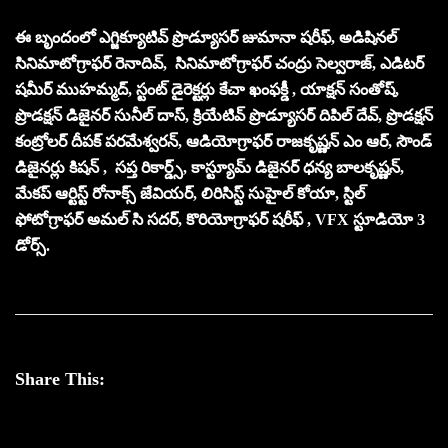
ఈ బృందంలో ఎగ్జిక్యూటివ్ ప్రొడ్యూసర్ జుమానా షరీఫ్, అడిషినల్
సినిమాటోగ్రాఫర్ రెనాదివ్, సినిమాటోగ్రాఫర్ చంద్రు సెల్వరాజ్, ఎడిటర్
షమీర్ ముహమ్మద్, స్టంట్ డైరెక్టర్లు కేచా ఖంఫక్డీ , యాక్షన్ సంతోష్,
ప్రొడక్షన్ డిజైనర్ సునీల్ దాస్, క్రియేటివ్ ప్రొడ్యూసర్ దిపిల్ దేవ్, ప్రొడక్షన్
కంట్రోలర్ దీపక్ పరమేశ్వరన్, ఆడియోగ్రాఫర్ రాజకృష్ణన్ ఎం ఆర్, సౌండ్
డిజైనర్లు కిషన్ , సప్త రికార్డ్స్, కాస్ట్యూమ్ డిజైనర్ ధన్య బాలకృష్ణన్,
మేకప్ ఆర్టిస్ట్ రోనాక్స్ జేవియర్, లిరిసిస్ట్ సుహైల్ కోయా, స్టిల్
ఫోటోగ్రాఫర్ అమల్ సి సదర్, కొరియోగ్రాఫర్ షరీఫ్ , VFX స్టూడియో 3
డోర్స్.
Share This: