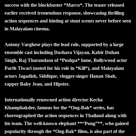
success with the blockbuster *Marco*. The teaser released
earlier received tremendous response, showcasing thrilling
action sequences and hinting at stunt scenes never before seen
in Malayalam cinema.
Antony Varghese plays the lead role, supported by a large
ensemble cast including Dushara Vijayan, Kabir Duhan
Singh, Raj Tharandasu of *Pushpa* fame, Bollywood actor
Parth Tiwari (noted for his role in *Kill*), and Malayalam
actors Jagadish, Siddique, vlogger-singer Hanan Shah,
rapper Baby Jean, and Hipster.
Internationally renowned action director Kecha
Khamphakdee, famous for the *Ong-Bak* series, has
choreographed the action sequences in Thailand along with
his team. The well-known elephant **“Pong”**, who gained
popularity through the *Ong-Bak* films, is also part of the