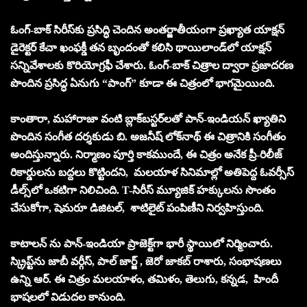
ఓంగ్-బాక్ సిరీస్‌కు ప్రసిద్ధి చెందిన అంతర్జాతీయంగా ప్రఖ్యాత యాక్షన్
డైరెక్టర్ కేచా ఖంఫక్డీ తన బృందంతో కలిసి థాయిలాండ్‌లో యాక్షన్
సన్నివేశాలకు కొరియోగ్రఫీ చేశారు. ఓంగ్-బాక్ చిత్రాల ద్వారా ప్రజాదరణ
పొందిన ప్రసిద్ధ ఏనుగు “పాంగ్” కూడా ఈ చిత్రంలో భాగమైయింది.
కాంతారా, మహారాజా వంటి బ్లాక్‌బస్టర్‌లతో పాన్-ఇండియన్ ఖ్యాతిని
పొందిన సంగీత దర్శకుడు బి. అజనీష్ లోక్‌నాథ్ ఈ చిత్రానికి సంగీతం
అందిస్తున్నారు. నిర్మాణం పూర్తి కాకముందే, ఈ చిత్రం అనేక ప్రీ-రిలీజ్
రికార్డులను బద్దలు కొట్టిందని, మలయాళ సినిమాల్లో అతిపెద్ద ఓవర్సీస్
డీల్స్‌లో ఒకటిగా నిలిచింది. T-సిరీస్ మ్యూజిక్ హక్కులను సొంతం
చేసుకోగా, షెమరూ డిజిటల్, శాటిలైట్ పంపిణీని నిర్వహిస్తుంది.
కాటాలన్ ను పాన్-ఇండియా ప్రాజెక్ట్‌గా భారీ స్థాయిలో నిర్మించారు.
స్క్రిప్ట్‌ను జాబీ వర్గీస్, పాల్ జార్జ్ , జెరో జాకబ్ రాశారు, సంభాషణలు
ఉన్ని ఆర్. ఈ చిత్రం మలయాళం, తమిళం, తెలుగు, కన్నడ, హిందీ
భాషలలో విడుదల కానుంది.