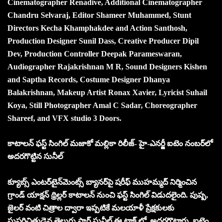
Cinematographer Renadive, Additional Cinematographer
Chandru Selvaraj, Editor Shameer Muhammed, Stunt
Directors Kecha Khamphakdee and Action Santhosh,
Production Designer Sunil Dass, Creative Producer Dipil
Dev, Production Controller Deepak Parameswaran,
Audiographer Rajakrishnan M R, Sound Designers Kishen
and Saptha Records, Costume Designer Dhanya
Balakrishnan, Makeup Artist Ronax Xavier, Lyricist Suhail
Koya, Still Photographer Amal C Sadar, Choreographer
Shareef, and VFX studio 3 Doors.
కాటాలన్ ఫస్ట్ సింగిల్ మజాకో మల్లికా రిలీజ్- హై-ఎనర్జీ ఐటెం నంబర్‌లో
అదరగొట్టిన సునీల్
క్యూబ్స్ ఎంటర్‌టైన్‌మెంట్స్ బ్యానర్‌పై షరీఫ్ ముహమ్మద్ నిర్మించిన
గ్రాండ్ యాక్షన్ థ్రిల్లర్ కాటాలన్ నుంచి ఫస్ట్ సింగిల్ విడుదలైంది. పుష్ప,
జైలర్ వంటి చిత్రాల ద్వారా ఇప్పటికే మలయాళీ ప్రేక్షకులకు
సుపరిచితుడైన తెలుగు స్టార్ సునీల్ ఈ ట్రాక్ లో అదరగొట్టారు. ఐటెం