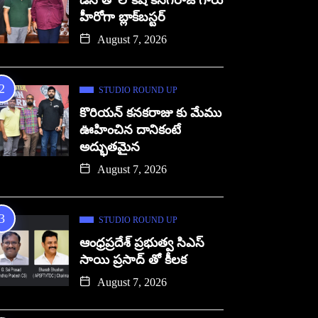
డిసి తో లోకేష్ కనగరాజ్ గారు
హీరోగా బ్లాక్‌బస్టర్
August 7, 2026
STUDIO ROUND UP
కొరియన్ కనకరాజు కు మేము
ఊహించిన దానికంటే
అద్భుతమైన
August 7, 2026
STUDIO ROUND UP
ఆంధ్రప్రదేశ్ ప్రభుత్వ సిఎస్
సాయి ప్రసాద్ తో కీలక
August 7, 2026