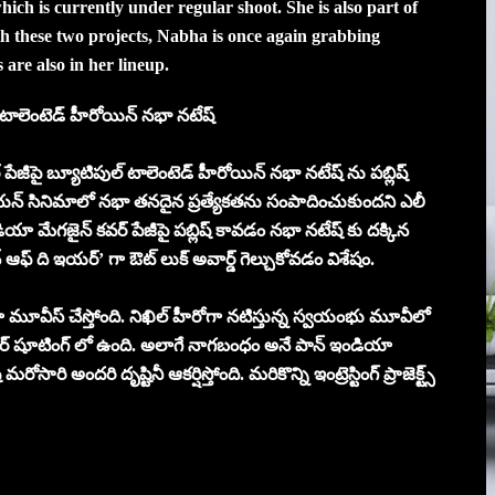
ch is currently under regular shoot. She is also part of
 these two projects, Nabha is once again grabbing
 are also in her lineup.
 టాలెంటెడ్ హీరోయిన్ నభా నటేష్
జీపై బ్యూటిపుల్ టాలెంటెడ్ హీరోయిన్ నభా నటేష్ ను పబ్లిష్
ౌత్ ఇండియన్ సినిమాలో నభా తనదైన ప్రత్యేకతను సంపాదించుకుందని ఎలీ
డియా మేగజైన్ కవర్ పేజీపై పబ్లిష్ కావడం నభా నటేష్ కు దక్కిన
ఆఫ్ ది ఇయర్’ గా ఔట్ లుక్ అవార్డ్ గెల్చుకోవడం విశేషం.
యా మూవీస్ చేస్తోంది. నిఖిల్ హీరోగా నటిస్తున్న స్వయంభు మూవీలో
యులర్ షూటింగ్ లో ఉంది. అలాగే నాగబంధం అనే పాన్ ఇండియా
 అందరి దృష్టినీ ఆకర్షిస్తోంది. మరికొన్ని ఇంట్రెస్టింగ్ ప్రాజెక్ట్స్