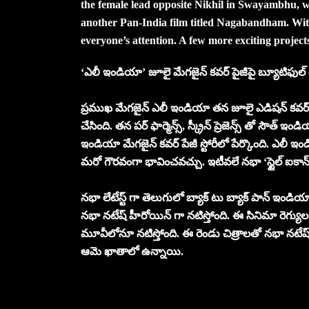
the female lead opposite Nikhil in Swayambhu, whi
another Pan-India film titled Nagabandham. With
everyone’s attention. A few more exciting projects
‘ఎలీ ఇండియా’ జూలై మేగజైన్ కవర్ పైజీపై బ్యూటిఫుల్
ప్రముఖ మేగజైన్ ఎలీ ఇండియా తన జూలై ఎడిషన్ కవర్ పే
చేసింది. తన పర్ ఫార్మెన్స్, స్క్రీన్ ప్రెజెన్స్ తో స
ఇండియా మేగజైన్ కవర్ పేజీ స్టోరీలో పేర్కొంది. ఎలీ ఇం
మరో గౌరవంగా భావించవచ్చు. ఇటీవలే నభా ‘స్టైల్ ఐకాన్ 
నభా లేటేస్ట్ గా తెలుగులో బ్యాక్ టు బ్యాక్ పాన్ ఇండి
నభా నటేష్ హీరోయిన్ గా నటిస్తోంది. ఈ సినిమా రెగ్
మూవీలోనూ నటిస్తోంది. ఈ రెండు చిత్రాలతో నభా నటేష్ మరోసారి
ఆమె ఖాతాలో ఉన్నాయి.