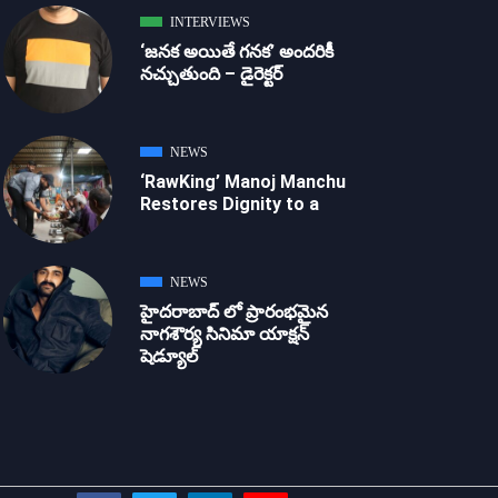
INTERVIEWS
‘జ‌న‌క అయితే గ‌న‌క‌’ అందరికీ
నచ్చుతుంది – డైరెక్ట‌ర్
NEWS
‘RawKing’ Manoj Manchu
Restores Dignity to a
NEWS
హైదరాబాద్ లో ప్రారంభమైన
నాగశౌర్య సినిమా యాక్షన్
షెడ్యూల్