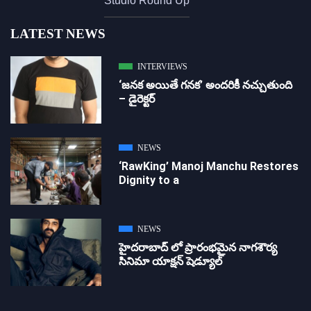
Studio Round Up
LATEST NEWS
INTERVIEWS
‘జ‌న‌క అయితే గ‌న‌క‌’ అందరికీ నచ్చుతుంది
– డైరెక్ట‌ర్
NEWS
‘RawKing’ Manoj Manchu Restores
Dignity to a
NEWS
హైదరాబాద్ లో ప్రారంభమైన నాగశౌర్య
సినిమా యాక్షన్ షెడ్యూల్