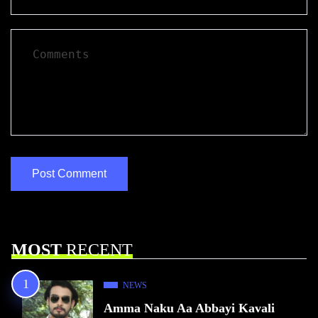
MOST
RECENT
NEWS
Amma Naku Aa Abbayi Kavali