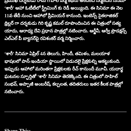
ప్రముఖ దర్శకుడు రామ్ గోపాల్ వర్మ కథను అందించి నిర్మించిన సినిమా
‘శారీ’ ఆహా ఓటీటీలో స్ట్రీమింగ్ కు రెడీ అయ్యింది. ఈ సినిమా ఈ నెల
11వ తేదీ నుంచి ఆహాలో ప్రీమియర్ కానుంది. ఇంటెన్స్ సైకలాజికల్
థ్రిల్లర్ గా దర్శకుడు గిరి కృష్ణ కమల్ రూపొందించిన ఈ చిత్రంలో సత్య
యాదు, ఆరాధ్య దేవి ప్రధాన పాత్రల్లో నటించారు. ఆర్జీవీ, ఆర్వీ ప్రొడక్షన్స్
ఎల్ఎల్ పీ బ్యానర్‌పై రవిశంకర్ వర్మ నిర్మించారు.
‘శారీ’ సినిమా ఏప్రిల్ 4న తెలుగు, హిందీ, తమిళం, మలయాళ
భాషలలో పాన్-ఇండియా స్థాయిలో విడుదలై ప్రేక్షకుల్ని ఆకట్టుకుంది.
ఇప్పుడు ఆహాలో మరింతగా ప్రేక్షకులకు రీచ్ కానుందీ మూవీ. యదార్థ
ఘటనల స్ఫూర్తితో ‘శారీ’ సినిమా తెరకెక్కింది. ఈ చిత్రంలో సాహిల్
సంభవ్, అప్పాజీ అంబరీష్, కల్పలత, తదితరులు ఇతర కీలక పాత్రల్లో
నటించారు.
Share This: