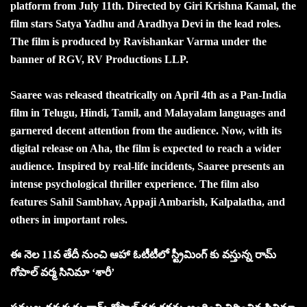
platform from July 11th. Directed by Giri Krishna Kamal, the
film stars Satya Yadhu and Aradhya Devi in the lead roles.
The film is produced by Ravishankar Varma under the
banner of RGV, RV Productions LLP.
Saaree was released theatrically on April 4th as a Pan-India
film in Telugu, Hindi, Tamil, and Malayalam languages and
garnered decent attention from the audience. Now, with its
digital release on Aha, the film is expected to reach a wider
audience. Inspired by real-life incidents, Saaree presents an
intense psychological thriller experience. The film also
features Sahil Sambhav, Appaji Ambarish, Kalpalatha, and
others in important roles.
ఈ నెల 11వ తేదీ నుంచి ఆహా ఓటీటీలో స్ట్రీమింగ్ కు వస్తున్న రామ్
గోపాల్ వర్మ సినిమా ‘శారీ’