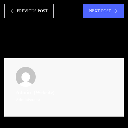
PREVIOUS POST
NEXT POST
Admin
(Website)
Administrator