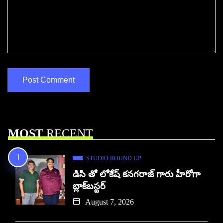
MOST
RECENT
STUDIO ROUND UP
డిసి తో లోకేష్ కనగరాజ్ గారు హీరోగా
బ్లాక్‌బస్టర్
August 7, 2026