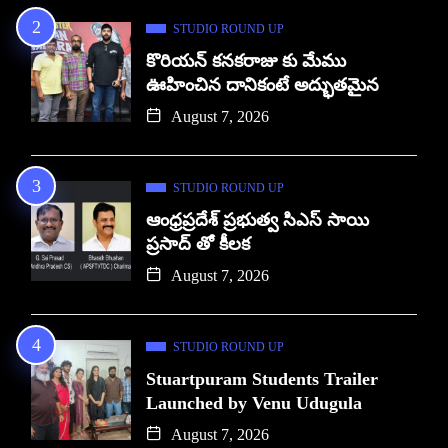
STUDIO ROUND UP
కొరియన్ కనకరాజు కు మేము
ఊహించిన దానికంటే అద్భుతమైన
August 7, 2026
STUDIO ROUND UP
ఆంధ్రప్రదేశ్ ప్రభుత్వ సిఎస్ సాయి
ప్రసాద్ తో కీలక
August 7, 2026
STUDIO ROUND UP
Stuartpuram Students Trailer
Launched by Venu Udugula
August 7, 2026