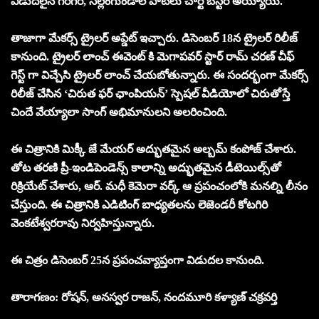
విడుదలైన గిరిగిర, సల్లంగుండాలే పాటలు చార్ట్ బస్టర్ అయ్యాయి.
తాజాగా మేకర్స్ ట్రైలర్ అప్డేట్ ఇచ్చారు. డిసెంబర్ 18న ట్రైలర్ రిలీజ్
కానుంది. ట్రైలర్ లాంచ్ ఈవెంట్ కి మెగాపవర్ స్టార్ రామ్ చరణ్ చీఫ్
గెస్ట్ గా విచ్చేసి ట్రైలర్ లాంచ్ చేయబోతున్నారు. ఈ సందర్భంగా మేకర్స్
రిలీజ్ చేసిన ‘చిరుత ఫర్ ఛాంపియన్’ స్పెషల్ వీడియోలో చిరుతోస్తే
చిందే వేయ్యాలా సాంగ్ అభిమానులని అలరించింది.
ఈ చిత్రానికి మిక్కీ జే మేయర్ అద్భుతమైన అల్బమ్ కంపోజ్ చేశారు.
తోట తరణి ప్రీ-ఇండిపెండెన్స్ కాలాన్ని అద్భుతమైన డీటెయిల్స్‌తో
రిక్రియేట్ చేశారు, ఆర్. మధీ కెమెరా వర్క్ ఆ ప్రపంచంలోకి మనల్ని లీనం
చేస్తుంది. ఈ చిత్రానికి ఎడిటింగ్ బాధ్యతలను లెజెండరీ కోటగిరి
వెంకటేశ్వరరావు నిర్వహిస్తున్నారు.
ఈ చిత్రం డిసెంబర్ 25న ప్రపంచవ్యాప్తంగా విడుదల కానుంది.
తారాగణం: రోషన్, అనస్వర రాజన్, నందమూరి కళ్యాణ్ చక్రవర్తి