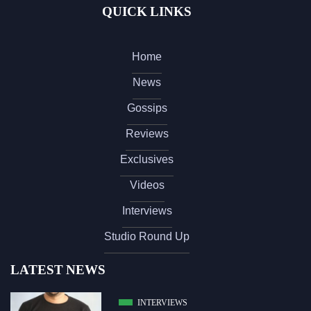
QUICK LINKS
Home
News
Gossips
Reviews
Exclusives
Videos
Interviews
Studio Round Up
LATEST NEWS
INTERVIEWS