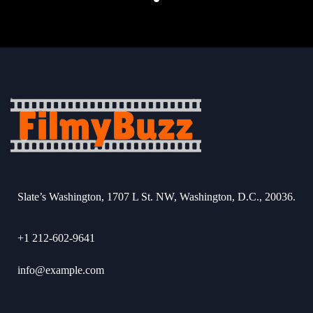
Slate’s Washington, 1707 L St. NW, Washington, D.C., 20036.
+1 212-602-9641
info@example.com