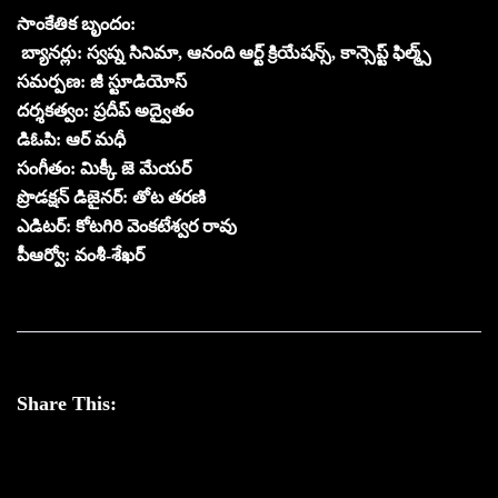
సాంకేతిక బృందం:
బ్యానర్లు: స్వప్న సినిమా, ఆనంది ఆర్ట్ క్రియేషన్స్, కాన్సెప్ట్ ఫిల్మ్స్
సమర్పణ: జీ స్టూడియోస్
దర్శకత్వం: ప్రదీప్ అద్వైతం
డిఓపి: ఆర్ మధీ
సంగీతం: మిక్కీ జె మేయర్
ప్రొడక్షన్ డిజైనర్: తోట తరణి
ఎడిటర్: కోటగిరి వెంకటేశ్వర రావు
పీఆర్వో: వంశీ-శేఖర్
Share This: