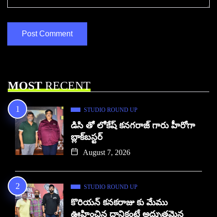
MOST
RECENT
STUDIO ROUND UP
డిసి తో లోకేష్ కనగరాజ్ గారు హీరోగా
బ్లాక్‌బస్టర్
August 7, 2026
STUDIO ROUND UP
కొరియన్ కనకరాజు కు మేము
ఊహించిన దానికంటే అద్భుతమైన