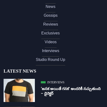
News
Gossips
Reviews
Exclusives
Videos
Interviews
Studio Round Up
LATEST NEWS
INTERVIEWS
‘జ‌న‌క అయితే గ‌న‌క‌’ అందరికీ నచ్చుతుంది
– డైరెక్ట‌ర్