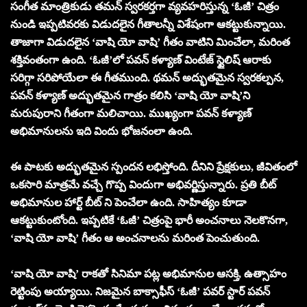
సంగీత మాంత్రికుడు తమన్ స్వరకర్తగా వ్యవహరిస్తున్న ‘ఓజీ’ చిత్రం
నుండి ఇప్పటివరకు విడుదలైన గీతాలన్నీ విశేషంగా ఆకట్టుకున్నాయి.
తాజాగా విడుదలైన ‘వాషి యో వాషి’ గీతం వాటిని మించేలా, మరింత
శక్తివంతంగా ఉంది. ‘ఓజీ’లో పవన్ కళ్యాణ్ వింటేజ్ స్టైలిష్ ఆరాకు
సరిగ్గా సరిపోయేలా ఈ గీతముంది. థమన్ అద్భుతమైన స్వరకల్పన,
పవన్ కళ్యాణ్ అద్భుతమైన గాత్రం కలిసి ‘వాషి యో వాషి’ని
మరుపురాని గీతంగా మలిచాయి. ముఖ్యంగా పవన్ కళ్యాణ్
అభిమానులను ఇది విందు భోజనంలా ఉంది.
ఈ పాటకు అద్భుతమైన స్పందన లభిస్తోంది. దీనిని ప్రేక్షకులు, జీవితంలో
ఒకసారి మాత్రమే వచ్చే గొప్ప విందుగా అభివర్ణిస్తున్నారు. ప్రతి బీట్
అభిమానుల హార్ట్ బీట్ ని పెంచేలా ఉంది. సాహిత్యం కూడా
ఆకట్టుకుంటోంది. ఇప్పటికే ‘ఓజీ’ చిత్రంపై భారీ అంచనాలు నెలకొనగా,
‘వాషి యో వాషి’ గీతం ఆ అంచనాలను మరింత పెంచుతుంది.
‘వాషి యో వాషి’ రాకతో సినిమా పట్ల అభిమానుల ఆసక్తి, ఉత్సాహం
రెట్టింపు అయ్యాయి. నిజమైన బాక్సాఫీస్ ‘ఓజీ’ పవర్ స్టార్ పవన్