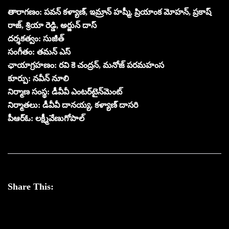
తారాగణం: పవన్ కళ్యాణ్, ఇమ్రాన్ హష్మీ, ప్రియాంక మోహన్, ప్రకాష్
రాజ్, శ్రియా రెడ్డి, అర్జున్ దాస్
దర్శకత్వం: సుజీత్
సంగీతం: తమన్ ఎస్
ఛాయాగ్రహణం: రవి కె చంద్రన్, మనోజ్ పరమహంస
కూర్పు: నవీన్ నూలి
నిర్మాణ సంస్థ: డీవీవీ ఎంటర్‌టైన్‌మెంట్
నిర్మాతలు: డీవీవీ దానయ్య, కళ్యాణ్ దాసరి
పీఆర్ఓ: లక్ష్మీవేణుగోపాల్
Share This: