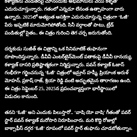
కళ్యాణ్‌ను వెండితెరపై చూసేందుకు అభిమానులు వేయి కళ్ళతో
ఎదురుచూస్తున్నారు. గతంలో ఎన్నడూ లేనంత ఉత్సాహంగా వారు
ఉన్నారు. 2025లో అత్యంత ఆసక్తిగా ఎదురుచూస్తున్న చిత్రంగా ‘ఓజీ’
పేరు ఇప్పటికే మారుమోగిపోతోంది. సినీ వర్గాలతో పాటు, ట్రేడ్
పండితుల్లో సైతం.. ఈ చిత్రం గురించి తెగ చర్చ జరుగుతోంది.
దర్శకుడు సుజీత్ ఈ చిత్రాన్ని ఒక సినిమాటిక్ తుఫానుగా
రూపొందిస్తున్నారు. డీవీవీ ఎంటర్‌టైన్‌మెంట్ పతాకంపై డీవీవీ దానయ్య,
కళ్యాణ్ దాసరి ప్రతిష్టాత్మకంగా నిర్మిస్తున్నారు. పవన్ కళ్యాణ్ ఓజాస్
గంభీరగా గర్జించనున్న ‘ఓజీ’ చిత్రంలో ఇమ్రాన్ హష్మీ, ప్రియాంక అరుళ్
మోహన్, ప్రకాష్ రాజ్, శ్రియా రెడ్డి వంటి అద్భుతమైన తారాగణం ఉంది.
ఈ చిత్రం సెప్టెంబర్ 25, 2025న ప్రపంచవ్యాప్తంగా భారీస్థాయిలో
విడుదల కానుంది.
తనని ‘ఓజీ’ అని ఎందుకు పిలుస్తారో.. ‘వాషి యో వాషి’ గీతంతో పవర్
స్టార్ పవన్ కళ్యాణ్ మరోసారి నిరూపించారు. మరి కొద్ది రోజుల్లో
బాక్సాఫీస్ దగ్గర ‘ఓజీ’ రూపంలో పవర్ స్టార్ తుఫాను చూడబోతున్నాం.