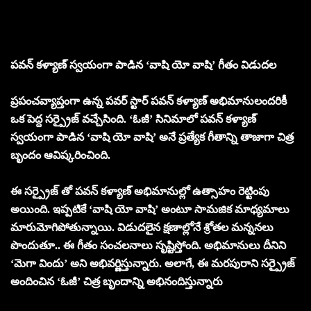
పవన్ కళ్యాణ్ స్వయంగా పాడిన ‘వాషి యో వాషి’ గీతం విడుదల
ప్రపంచవ్యాప్తంగా ఉన్న పవర్ స్టార్ పవన్ కళ్యాణ్ అభిమానులందరికీ
ఒక పెద్ద సర్ప్రైజ్ వచ్చేసింది. ‘ఓజీ’ సినిమాలో పవన్ కళ్యాణ్
స్వయంగా పాడిన ‘వాషి యో వాషి’ అనే ప్రత్యేక గీతాన్ని తాజాగా చిత్ర
బృందం ఆవిష్కరించింది.
ఈ సర్ప్రైజ్ తో పవన్ కళ్యాణ్ అభిమానుల్లో ఉత్సాహం రెట్టింపు
అయింది. ఇప్పటికే ‘వాషి యో వాషి’ అంటూ సామజిక మాధ్యమాలు
మారుమోగిపోతున్నాయి. విడుదలైన క్షణాల్లోనే శ్రోతల మన్ననలు
పొందుతూ.. ఈ గీతం సంచలనాలు సృష్టిస్తోంది. అభిమానులు దీనిని
‘మెగా విందు’ అని అభివర్ణిస్తున్నారు. అలాగే, ఈ మరపురాని సర్ప్రైజ్
అందించిన ‘ఓజీ’ చిత్ర బృందాన్ని అభినందిస్తున్నారు