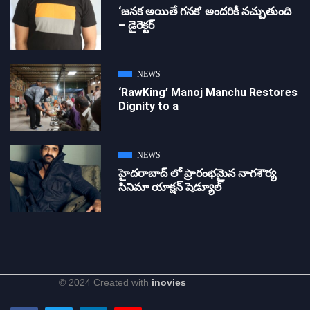
‘జ‌న‌క అయితే గ‌న‌క‌’ అందరికీ నచ్చుతుంది
– డైరెక్ట‌ర్
NEWS
‘RawKing’ Manoj Manchu Restores
Dignity to a
NEWS
హైదరాబాద్ లో ప్రారంభమైన నాగశౌర్య
సినిమా యాక్షన్ షెడ్యూల్
© 2024 Created with
inovies