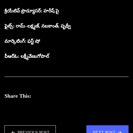
క్రియేటివ్ ప్రొడ్యూసర్: హరీష్ పై
ఫైట్స్: రామ్–లక్ష్మణ్, నబకాంత్, పృథ్వీ
మార్కెటింగ్: ఫస్ట్ షో
పీఆర్ఓ: లక్ష్మీవేణుగోపాల్
Share This:
PREVIOUS POST
NEXT POST