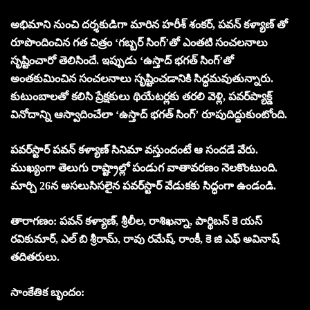
అభిమాని నుంచి దర్శకుడిగా మారిన హరీశ్ శంకర్, పవన్ కళ్యాణ్ తో
రూపొందించిన గత చిత్రం ‘గబ్బర్ సింగ్’తో ఎంతటి సంచలనాలు
సృష్టించారో తెలిసిందే. ఇప్పుడు ‘ఉస్తాద్ భగత్ సింగ్’తో
అంతకుమించిన సంచలనాలు సృష్టించడానికి సిద్ధమవుతున్నారు.
కుటుంబాలతో కలిసి ప్రేక్షకులు థియేటర్లకు తరలి వెళ్లి, పవర్‌ప్యాక్డ్
వినోదాన్ని ఆస్వాదించేలా ‘ఉస్తాద్ భగత్ సింగ్’ రూపుదిద్దుకుంటోంది.
పవర్‌స్టార్ పవన్ కళ్యాణ్ సినిమా వస్తుందంటే ఆ సందడే వేరు.
ముఖ్యంగా తెలుగు రాష్ట్రాల్లో పండుగ వాతావరణం నెలకొంటుంది.
మార్చి 26న అసలుసిసలైన పవర్‌స్టార్ వేడుకకు సిద్ధంగా ఉండండి.
తారాగణం: పవన్ కళ్యాణ్, శ్రీలీల, రాశిఖన్నా, పార్థిబన్ కె యస్
రవికుమార్, ఎల్ బి శ్రీరామ్, రావు రమేష్, రాంకీ, కె జి ఎఫ్ అవినాష్
తదితరులు.
సాంకేతిక బృందం: