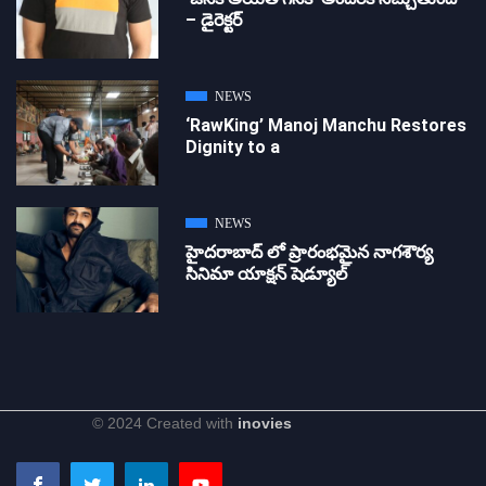
– డైరెక్ట‌ర్
NEWS
‘RawKing’ Manoj Manchu Restores
Dignity to a
NEWS
హైదరాబాద్ లో ప్రారంభమైన నాగశౌర్య
సినిమా యాక్షన్ షెడ్యూల్
© 2024 Created with
inovies