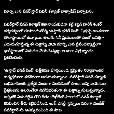
మార్చి 26న పవర్ స్టార్ పవన్ కళ్యాణ్ బాక్సాఫీస్ విస్ఫోటనం
పవర్‌స్టార్ పవన్ కళ్యాణ్ కథానాయకుడిగా కల్ట్ కెప్టెన్ హరీశ్ శంకర్
దర్శకత్వంలో రూపొందుతోన్న ‘ఉస్తాద్ భగత్ సింగ్’ చిత్రంపై అంచనాలు
తారాస్థాయిలో ఉన్నాయి. తెలుగు సినీ ప్రియులంతా ఎంతో ఆసక్తిగా
ఎదురుచూస్తున్న ఈ చిత్రాన్ని 2026 మార్చి 26న ప్రపంచవ్యాప్తంగా
భారీస్థాయిలో విడుదల చేయనున్నట్లు తాజాగా చిత్ర బృందం
ప్రకటించింది.
‘ఉస్తాద్ భగత్ సింగ్’ చిత్రీకరణ పూర్తయింది. ప్రస్తుతం నిర్మాణాంతర
కార్యక్రమాలు శరవేగంగా జరుగుతున్నాయి. పవర్‌స్టార్ పవన్ కళ్యాణ్
అభిమానులకు ప్రత్యేక విందుగా నిలవడంతో పాటు, అన్ని వయసుల
ప్రేక్షకులను అలరించేలా వినోదభరితంగా ఈ చిత్రాన్ని మలుస్తున్నారు.
ఇప్పటికే విడుదలైన తొలి గీతం ‘దేఖ్‌లేంగే సాలా’లో పవన్ కళ్యాణ్
కనిపించిన తీరు కట్టిపడేసింది. లుక్, ఎనర్జీ, స్టెప్పులు పరంగా వింటేజ్
పవర్‌స్టార్ ను ఆవిష్కరించింది ఈ పాట.