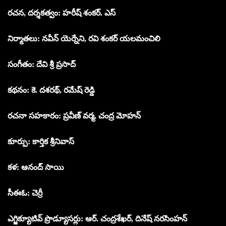
రచన, దర్శకత్వం: హరీష్ శంకర్. ఎస్
నిర్మాతలు: నవీన్ యెర్నేని, రవి శంకర్ యలమంచిలి
సంగీతం: దేవి శ్రీ ప్రసాద్
కథనం: కె. దశరథ్, రమేష్ రెడ్డి
రచనా సహకారం: ప్రవీణ్ వర్మ, చంద్ర మోహన్
కూర్పు: కార్తిక శ్రీనివాస్
కళ: ఆనంద్ సాయి
సీఈఓ: చెర్రీ
ఎగ్జిక్యూటివ్ ప్రొడ్యూసర్లు: ఆర్. చంద్రశేఖర్, దినేష్ నరసింహన్