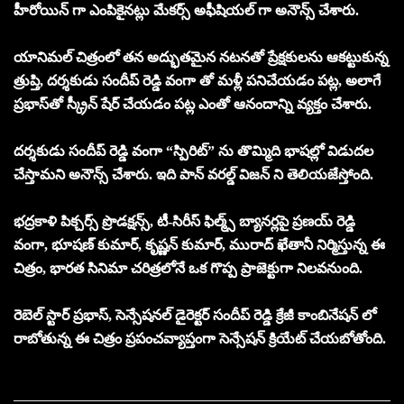
హీరోయిన్ గా ఎంపికైనట్లు మేకర్స్ అఫీషియల్ గా అనౌన్స్ చేశారు.
యానిమల్ చిత్రంలో తన అద్భుతమైన నటనతో ప్రేక్షకులను ఆకట్టుకున్న
త్రుప్తి, దర్శకుడు సందీప్ రెడ్డి వంగా తో మళ్లీ పనిచేయడం పట్ల, అలాగే
ప్రభాస్‌తో స్క్రీన్‌ షేర్ చేయడం పట్ల ఎంతో ఆనందాన్ని వ్యక్తం చేశారు.
దర్శకుడు సందీప్ రెడ్డి వంగా “స్పిరిట్” ను తొమ్మిది భాషల్లో విడుదల
చేస్తామని అనౌన్స్ చేశారు. ఇది పాన్ వరల్డ్ విజన్ ని తెలియజేస్తోంది.
భద్రకాళి పిక్చర్స్ ప్రొడక్షన్స్, టీ-సిరీస్ ఫిల్మ్స్ బ్యానర్లపై ప్రణయ్ రెడ్డి
వంగా, భూషణ్ కుమార్, కృష్ణన్ కుమార్, మురాద్ ఖేతానీ నిర్మిస్తున్న ఈ
చిత్రం, భారత సినిమా చరిత్రలోనే ఒక గొప్ప ప్రాజెక్టుగా నిలవనుంది.
రెబెల్ స్టార్ ప్రభాస్, సెన్సేషనల్ డైరెక్టర్ సందీప్ రెడ్డి క్రేజీ కాంబినేషన్ లో
రాబోతున్న ఈ చిత్రం ప్రపంచవ్యాప్తంగా సెన్సేషన్ క్రియేట్ చేయబోతోంది.