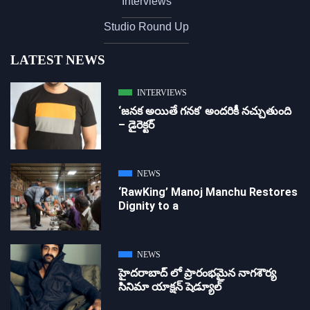
Interviews
Studio Round Up
LATEST NEWS
INTERVIEWS
‘జ‌న‌క అయితే గ‌న‌క‌’ అందరికీ నచ్చుతుంది
– డైరెక్ట‌ర్
NEWS
‘RawKing’ Manoj Manchu Restores
Dignity to a
NEWS
హైదరాబాద్ లో ప్రారంభమైన నాగశౌర్య
సినిమా యాక్షన్ షెడ్యూల్