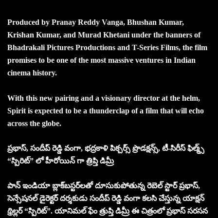
Produced by Pranay Reddy Vanga, Bhushan Kumar,
Krishan Kumar, and Murad Khetani under the banners of
Bhadrakali Pictures Productions and T-Series Films, the film
promises to be one of the most massive ventures in Indian
cinema history.
With this new pairing and a visionary director at the helm,
Spirit is expected to be a thunderclap of a film that will echo
across the globe.
ప్రభాస్, సందీప్ రెడ్డి వంగా, భద్రకాళి పిక్చర్స్ ప్రొడక్షన్స్, టీ-సిరీస్ ఫిల్మ్స్
“స్పిరిట్” లో హీరోయిన్ గా త్రిప్తి డిమ్రీ
పాన్ ఇండియా బ్లాక్‌బస్టర్‌లతో దూసుకుపోతున్న రెబెల్ స్టార్ ప్రభాస్,
సెన్సేషనల్ డైరెక్టర్ దర్శకుడు సందీప్ రెడ్డి వంగా కలసి చేస్తున్న యాక్షన్
థ్రిల్లర్ “స్పిరిట్”. యానిమల్ ఫేం త్రుప్తి డిమ్రీ ఈ చిత్రంలో ప్రభాస్ సరసన