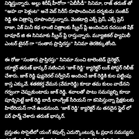
నిర్మిస్తున్నారు. అల్లు శిరీష్ హీరోగా “ఏబీసీడీ” సినిమా, రాజ్ తరుణ్ తో
“అహ నా పెళ్లంట” అనే వెబ్ సిరీస్ రూపొందించిన దర్శకుడు సంజీవ్
రెడ్డి ఈ చిత్రాన్ని రూపొందిస్తున్నారు. వెంకటాద్రి ఎక్స్ ప్రెస్, ఎక్స్ ప్రెస్
రాజా, ఏక్ మినీ కథ లాంటి చిత్రాలకు స్క్రీన్ ప్లే అందించిన రచయిత షేక్
దావూద్ జి ఈ సినిమాకు స్క్రీన్ ప్లే రాస్తున్నారు. మ్యూజికల్ ఫ్యామిలీ
ఎంటర్ టైనర్ గా “సంతాన ప్రాప్తిరస్తు” సినిమా తెరకెక్కుతోంది.
ఈ రోజు “సంతాన ప్రాప్తిరస్తు” సినిమా నుంచి టాలెంటెడ్ డైరెక్టర్,
యాక్టర్ తరుణ్ భాస్కర్ నటించిన ‘జాక్ రెడ్డి’ క్యారెక్టర్ లుక్ పోస్టర్ రిలీజ్
చేశారు. జాక్ రెడ్డి ఫ్యునెరల్ సర్వీసెస్ అందించే జాక్ రెడ్డికి కుల పట్టింపు
కాస్త ఎక్కువే. శతకకర్త వేమన (వేమారెడ్డి) కూడా తమ కులం వాడేనని
గర్వంగా చెప్పుకుంటాడు జాక్ రెడ్డి. శవాలతో పాటు సమస్యల్ని కూడా
పూడ్చిపెట్టే జాక్ రెడ్డి బాడీ లాంగ్వేజ్ సీరియస్ గా కనిపిస్తున్నా ప్రేక్షకులకు
హిలేరియస్ గానే ఉండనుంది. ‘జాక్ రెడ్డి’ క్యారెక్టర్ ను తనదైన స్టైల్ లో
పర్ ఫార్మ్ చేశారు తరుణ్ భాస్కర్.
ప్రస్తుతం సొసైటీలో యంగ్ కపుల్స్ ఎదుర్కొంటున్న ఓ ప్రధాన సమస్యను