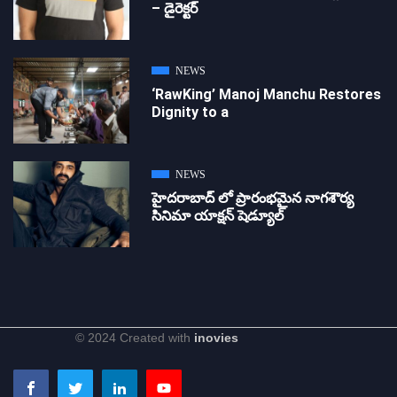
– డైరెక్ట‌ర్
NEWS
‘RawKing’ Manoj Manchu Restores
Dignity to a
NEWS
హైదరాబాద్ లో ప్రారంభమైన నాగశౌర్య
సినిమా యాక్షన్ షెడ్యూల్
© 2024 Created with
inovies