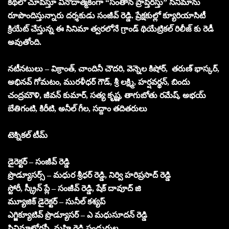
కథలో చూపిస్తూ వినోదాత్మకంగా “సంతాన ప్రాప్తిరస్తు” సినిమాను
రూపొందిస్తున్నారు దర్శకుడు సంజీవ్ రెడ్డి. ప్రేక్షకుల్లో క్యూరియాసిటీ
క్రియేట్ చేస్తున్న ఈ సినిమా త్వరలోనే గ్రాండ్ థియేట్రికల్ రిలీజ్ కు రెడీ
అవుతోంది.
నటీనటులు – విక్రాంత్, చాందినీ చౌదరి, వెన్నెల కిషోర్, తరుణ్ భాస్కర్,
అభినవ్ గోమటం, మురళీధర్ గౌడ్, శ్రీ లక్ష్మి, హర్షవర్థన్, బిందు
చంద్రమౌళి, జీవన్ కుమార్, సత్య కృష్ణ, తాగుబోతు రమేష్, అభయ్
బేతిగంటి, కిరీటి, అనీల్ గీల, సద్దాం తదితరులు
టెక్నికల్ టీమ్
డైరెక్టర్ – సంజీవ్ రెడ్డి
ప్రొడ్యూసర్స్ – మధుర శ్రీధర్ రెడ్డి, నిర్వి హరిప్రసాద్ రెడ్డి
స్టోరీ, స్క్రీన్ ప్లే – సంజీవ్ రెడ్డి, షేక్ దావూద్ జి
మ్యూజిక్ డైరెక్టర్ – సునీల్ కశ్యప్
ఎగ్జిక్యూటివ్ ప్రొడ్యూసర్ – ఎ మధుసూదన్ రెడ్డి
సినిమాటోగ్రఫీ -మహి రెడ్డి పండుగుల