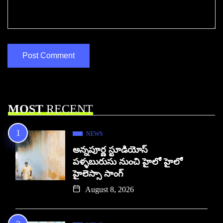
MOST
RECENT
NEWS
అన్నపూర్ణ స్టూడియోస్
పళ్ళబురుసు నుంచి హైలో హైలో
హైలెస్సా సాంగ్
August 8, 2026