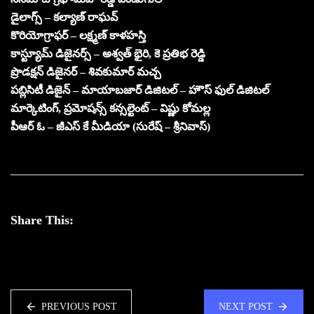
డైలాగ్స్ – కల్యాణ్ రాఘవ్
కొరియోగ్రాఫర్ – లక్ష్మణ్ కాళహస్తి
కాస్ట్యూమ్ డిజైనర్స్ – అశ్వత్ భైరి, కె ప్రతిభ రెడ్డి
ప్రొడక్షన్ డిజైనర్ – శివకుమార్ మచ్చ
పబ్లిసిటీ డిజైన్ – మాయాబజార్ డిజిటల్ – హౌస్ ఫుల్ డిజిటల్
మార్కెటింగ్, ప్రమోషన్స్ కన్సల్టెంట్ – విష్ణు కోమల్ల
పీఆర్ ఓ – జీఎస్ కే మీడియా (సురేష్ – శ్రీనివాస్)
Share This:
PREVIOUS POST
NEXT POST