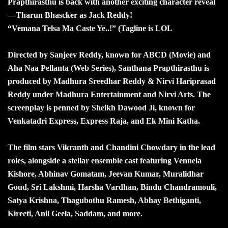
Prapthirasthu is back with another exciting character reveal
—Tharun Bhascker as Jack Reddy!
“Vemana Telsa Ma Caste Ye..!” (Tagline is LOL
Directed by Sanjeev Reddy, known for ABCD (Movie) and
Aha Naa Pellanta (Web Series), Santhana Prapthirasthu is
produced by Madhura Sreedhar Reddy & Nirvi Hariprasad
Reddy under Madhura Entertainment and Nirvi Arts. The
screenplay is penned by Sheikh Dawood Ji, known for
Venkatadri Express, Express Raja, and Ek Mini Katha.
The film stars Vikranth and Chandini Chowdary in the lead
roles, alongside a stellar ensemble cast featuring Vennela
Kishore, Abhinav Gomatam, Jeevan Kumar, Muralidhar
Goud, Sri Lakshmi, Harsha Vardhan, Bindu Chandramouli,
Satya Krishna, Thagubothu Ramesh, Abhay Bethiganti,
Kireeti, Anil Geela, Saddam, and more.