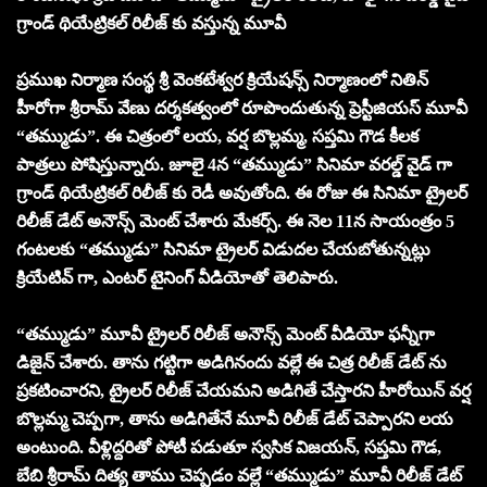
గ్రాండ్ థియేట్రికల్ రిలీజ్ కు వస్తున్న మూవీ
ప్రముఖ నిర్మాణ సంస్థ శ్రీ వెంకటేశ్వర క్రియేషన్స్ నిర్మాణంలో నితిన్
హీరోగా శ్రీరామ్ వేణు దర్శకత్వంలో రూపొందుతున్న ప్రెస్టీజియస్ మూవీ
“తమ్ముడు”. ఈ చిత్రంలో లయ, వర్ష బొల్లమ్మ, సప్తమి గౌడ కీలక
పాత్రలు పోషిస్తున్నారు. జూలై 4న “తమ్ముడు” సినిమా వరల్డ్ వైడ్ గా
గ్రాండ్ థియేట్రికల్ రిలీజ్ కు రెడీ అవుతోంది. ఈ రోజు ఈ సినిమా ట్రైలర్
రిలీజ్ డేట్ అనౌన్స్ మెంట్ చేశారు మేకర్స్. ఈ నెల 11న సాయంత్రం 5
గంటలకు “తమ్ముడు” సినిమా ట్రైలర్ విడుదల చేయబోతున్నట్లు
క్రియేటివ్ గా, ఎంటర్ టైనింగ్ వీడియోతో తెలిపారు.
“తమ్ముడు” మూవీ ట్రైలర్ రిలీజ్ అనౌన్స్ మెంట్ వీడియో ఫన్నీగా
డిజైన్ చేశారు. తాను గట్టిగా అడిగినందు వల్లే ఈ చిత్ర రిలీజ్ డేట్ ను
ప్రకటించారని, ట్రైలర్ రిలీజ్ చేయమని అడిగితే చేస్తారని హీరోయిన్ వర్ష
బొల్లమ్మ చెప్పగా, తాను అడిగితేనే మూవీ రిలీజ్ డేట్ చెప్పారని లయ
అంటుంది. వీళ్లిద్దరితో పోటీ పడుతూ స్వసిక విజయన్, సప్తమి గౌడ,
బేబి శ్రీరామ్ దిత్య తాము చెప్పడం వల్లే “తమ్ముడు” మూవీ రిలీజ్ డేట్