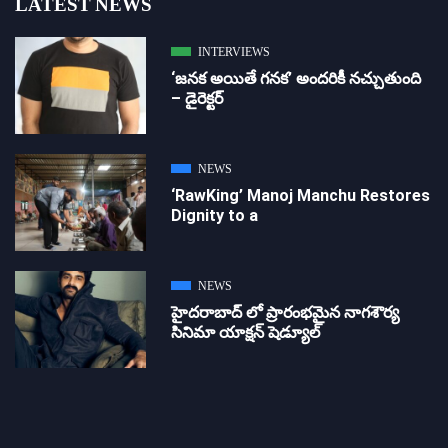
LATEST NEWS
INTERVIEWS
‘జ‌న‌క అయితే గ‌న‌క‌’ అందరికీ నచ్చుతుంది
– డైరెక్ట‌ర్
NEWS
‘RawKing’ Manoj Manchu Restores
Dignity to a
NEWS
హైదరాబాద్ లో ప్రారంభమైన నాగశౌర్య
సినిమా యాక్షన్ షెడ్యూల్