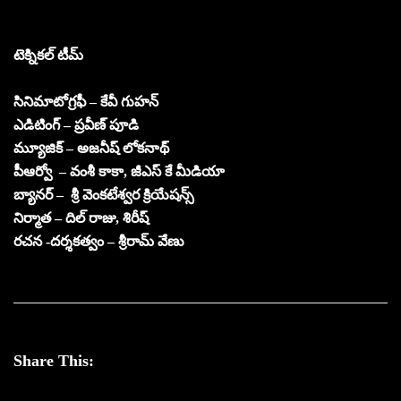
టెక్నికల్ టీమ్
సినిమాటోగ్రఫీ – కేవీ గుహన్
ఎడిటింగ్ – ప్రవీణ్ పూడి
మ్యూజిక్ – అజనీష్ లోకనాథ్
పీఆర్వో – వంశీ కాకా, జీఎస్ కే మీడియా
బ్యానర్ – శ్రీ వెంకటేశ్వర క్రియేషన్స్
నిర్మాత – దిల్ రాజు, శిరీష్
రచన -దర్శకత్వం – శ్రీరామ్ వేణు
Share This: