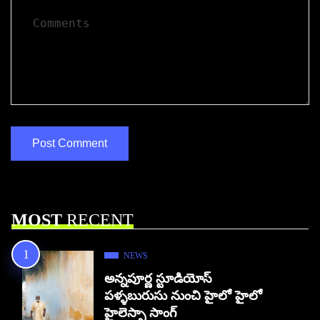
MOST
RECENT
NEWS
అన్నపూర్ణ స్టూడియోస్
పళ్ళబురుసు నుంచి హైలో హైలో
హైలెస్సా సాంగ్