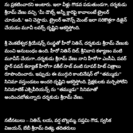
ను ప్రకటించారని అంటారు. ఇలా వీళ్లు గొడవ పడుతుండగా, దర్శకుడు
శ్రీరామ్ వేణు వచ్చి ‘మీ డౌట్స్ అన్నీ క్లారిఫై కావాలంటే ట్రైలర్
చూడండి.’ అని చెప్తాడు. ట్రైలర్ అనౌన్స్ మెంట్ ఇలా సరికొత్తగా డిజైన్
చేయడం మూవీ లవర్స్ దృష్టిని ఆకర్షిస్తోంది.
శ్రీ వెంకటేశ్వర క్రియేషన్స్ సంస్థతో హీరో నితిన్, దర్శకుడు శ్రీరామ్ వేణుకు
మంచి అనుబంధం ఉంది. హీరో నితిన్ దిల్, శ్రీనివాస కళ్యాణం వంటి
మూవీస్ చేయగా..దర్శకుడు శ్రీరామ్ వేణు నాని హీరోగా ఎంసీఏ, పవర్
స్టార్ పవన్ కల్యాణ్ హీరోగా వకీల్ సాబ్ వంటి సూపర్ హిట్ చిత్రాలు
రూపొందించారు. ఇప్పుడు ఈ ముగ్గురి కాంబినేషన్ లో “తమ్ముడు”
సినిమా వస్తుండటం అందరి దృష్టిని ఆకర్షిస్తోంది. ప్రేక్షకులకు మర్చిపోలేని
సినిమాటిక్ ఎక్సిపీరియన్స్ ను “తమ్ముడు” సినిమాతో
అందించబోతున్నారు దర్శకుడు శ్రీరామ్ వేణు.
నటీనటులు – నితిన్, లయ, వర్ష బొల్లమ్మ, సప్తమి గౌడ, స్వసిక
విజయన్, బేబీ శ్రీరామ్ దిత్య, తదితరులు