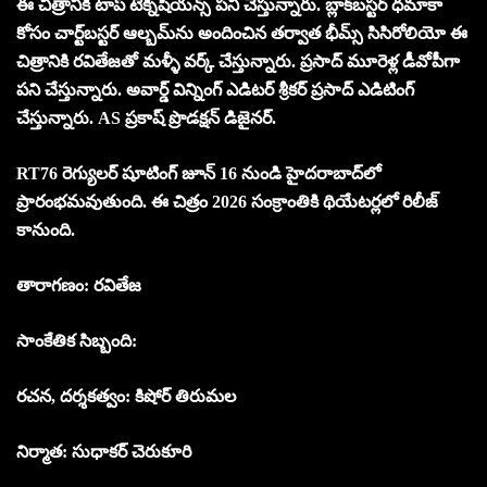
ఈ చిత్రానికి టాప్ టెక్నిషియన్స్ పని చేస్తున్నారు. బ్లాక్‌బస్టర్ ధమాకా
కోసం చార్ట్‌బస్టర్ ఆల్బమ్‌ను అందించిన తర్వాత భీమ్స్ సిసిరోలియో ఈ
చిత్రానికి రవితేజతో మళ్ళీ వర్క్ చేస్తున్నారు. ప్రసాద్ మూరెళ్ల డీవోపీగా
పని చేస్తున్నారు. అవార్డ్ విన్నింగ్ ఎడిటర్ శ్రీకర్ ప్రసాద్ ఎడిటింగ్
చేస్తున్నారు. AS ప్రకాష్ ప్రొడక్షన్ డిజైనర్.
RT76 రెగ్యులర్ షూటింగ్ జూన్ 16 నుండి హైదరాబాద్‌లో
ప్రారంభమవుతుంది. ఈ చిత్రం 2026 సంక్రాంతికి థియేటర్లలో రిలీజ్
కానుంది.
తారాగణం: రవితేజ
సాంకేతిక సిబ్బంది:
రచన, దర్శకత్వం: కిషోర్ తిరుమల
నిర్మాత: సుధాకర్ చెరుకూరి