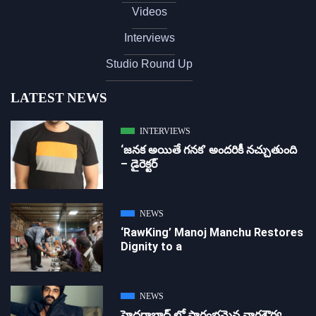
Videos
Interviews
Studio Round Up
LATEST NEWS
INTERVIEWS
‘జ‌న‌క అయితే గ‌న‌క‌’ అందరికీ నచ్చుతుంది
– డైరెక్ట‌ర్
NEWS
‘RawKing’ Manoj Manchu Restores
Dignity to a
NEWS
హైదరాబాద్ లో ప్రారంభమైన నాగశౌర్య