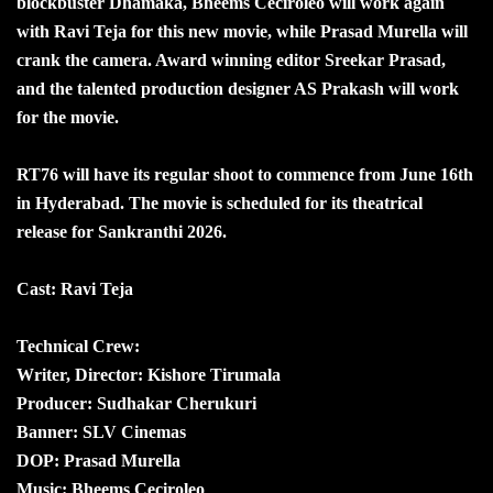
blockbuster Dhamaka, Bheems Ceciroleo will work again
with Ravi Teja for this new movie, while Prasad Murella will
crank the camera. Award winning editor Sreekar Prasad,
and the talented production designer AS Prakash will work
for the movie.
RT76 will have its regular shoot to commence from June 16th
in Hyderabad. The movie is scheduled for its theatrical
release for Sankranthi 2026.
Cast: Ravi Teja
Technical Crew:
Writer, Director: Kishore Tirumala
Producer: Sudhakar Cherukuri
Banner: SLV Cinemas
DOP: Prasad Murella
Music: Bheems Ceciroleo