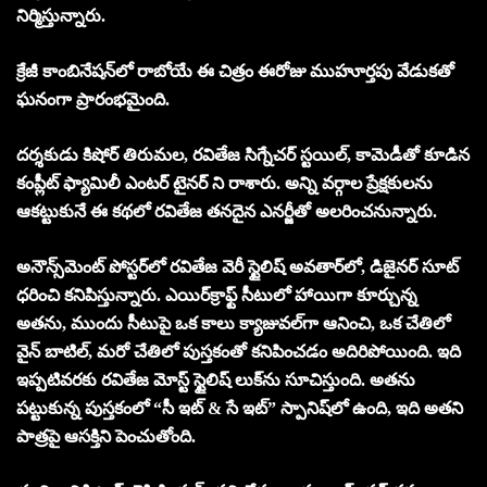
నిర్మిస్తున్నారు.
క్రేజీ కాంబినేషన్‌లో రాబోయే ఈ చిత్రం ఈరోజు ముహూర్తపు వేడుకతో
ఘనంగా ప్రారంభమైంది.
దర్శకుడు కిషోర్ తిరుమల, రవితేజ సిగ్నేచర్ స్టయిల్, కామెడీతో కూడిన
కంప్లీట్ ఫ్యామిలీ ఎంటర్ టైనర్ ని రాశారు. అన్ని వర్గాల ప్రేక్షకులను
ఆకట్టుకునే ఈ కథలో రవితేజ తనదైన ఎనర్జీతో అలరించనున్నారు.
అనౌన్స్‌మెంట్ పోస్టర్‌లో రవితేజ వెరీ స్టైలిష్ అవతార్‌లో, డిజైనర్ సూట్
ధరించి కనిపిస్తున్నారు. ఎయిర్‌క్రాఫ్ట్ సీటులో హాయిగా కూర్చున్న
అతను, ముందు సీటుపై ఒక కాలు క్యాజువల్‌గా ఆనించి, ఒక చేతిలో
వైన్ బాటిల్, మరో చేతిలో పుస్తకంతో కనిపించడం అదిరిపోయింది. ఇది
ఇప్పటివరకు రవితేజ మోస్ట్ స్టైలిష్ లుక్‌ను సూచిస్తుంది. అతను
పట్టుకున్న పుస్తకంలో “సీ ఇట్ & సే ఇట్” స్పానిష్‌లో ఉంది, ఇది అతని
పాత్రపై ఆసక్తిని పెంచుతోంది.