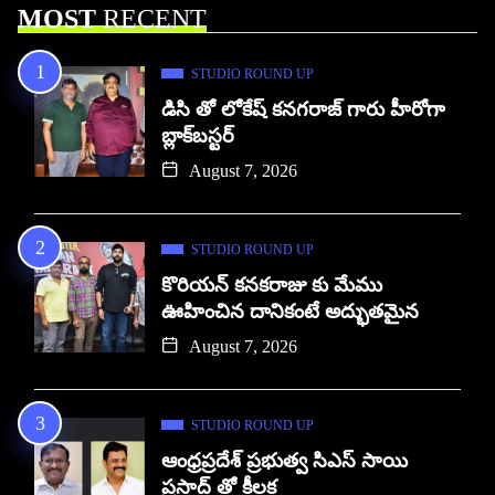
MOST
RECENT
STUDIO ROUND UP
డిసి తో లోకేష్ కనగరాజ్ గారు హీరోగా
బ్లాక్‌బస్టర్
August 7, 2026
STUDIO ROUND UP
కొరియన్ కనకరాజు కు మేము
ఊహించిన దానికంటే అద్భుతమైన
August 7, 2026
STUDIO ROUND UP
ఆంధ్రప్రదేశ్ ప్రభుత్వ సిఎస్ సాయి
ప్రసాద్ తో కీలక