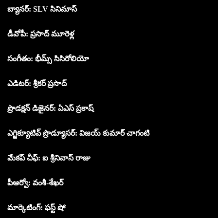
బ్యానర్: SLV సినిమాస్
డీవోపీ: ప్రసాద్ మూరెళ్ల
సంగీతం: భీమ్స్ సిసిరోలియో
ఎడిటర్: శ్రీకర్ ప్రసాద్
ప్రొడక్షన్ డిజైనర్: ఏఎస్ ప్రకాష్
ఎగ్జిక్యూటివ్ ప్రొడ్యూసర్: విజయ్ కుమార్ చాగంటి
మేకప్ చీఫ్: ఐ శ్రీనివాస్ రాజు
పీఆర్వో: వంశీ-శేఖర్
మార్కెటింగ్: ఫస్ట్ షో