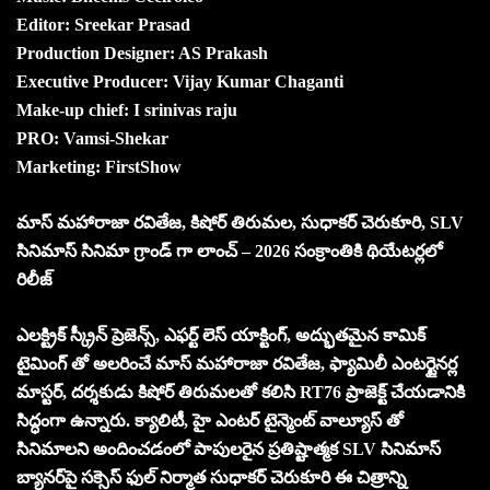
Editor: Sreekar Prasad
Production Designer: AS Prakash
Executive Producer: Vijay Kumar Chaganti
Make-up chief: I srinivas raju
PRO: Vamsi-Shekar
Marketing: FirstShow
మాస్ మహారాజా రవితేజ, కిషోర్ తిరుమల, సుధాకర్ చెరుకూరి, SLV
సినిమాస్ సినిమా గ్రాండ్ గా లాంచ్ – 2026 సంక్రాంతికి థియేటర్లలో
రిలీజ్
ఎలక్ట్రిక్ స్క్రీన్ ప్రెజెన్స్, ఎఫర్ట్ లెస్ యాక్టింగ్, అద్భుతమైన కామిక్
టైమింగ్ తో అలరించే మాస్ మహారాజా రవితేజ, ఫ్యామిలీ ఎంటర్టైనర్ల
మాస్టర్, దర్శకుడు కిషోర్ తిరుమలతో కలిసి RT76 ప్రాజెక్ట్ చేయడానికి
సిద్ధంగా ఉన్నారు. క్యాలిటీ, హై ఎంటర్ టైన్మెంట్ వాల్యూస్ తో
సినిమాలని అందించడంలో పాపులరైన ప్రతిష్టాత్మక SLV సినిమాస్
బ్యానర్‌పై సక్సెస్ ఫుల్ నిర్మాత సుధాకర్ చెరుకూరి ఈ చిత్రాన్ని