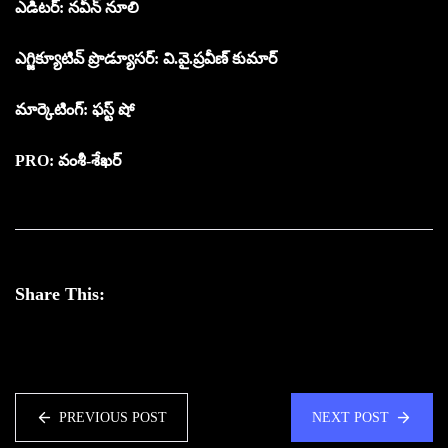
ఎడిటర్: నవీన్ నూలి
ఎగ్జిక్యూటివ్ ప్రొడ్యూసర్: వి.వై.ప్రవీణ్ కుమార్
మార్కెటింగ్: ఫస్ట్ షో
PRO: వంశీ-శేఖర్
Share This:
PREVIOUS POST
NEXT POST