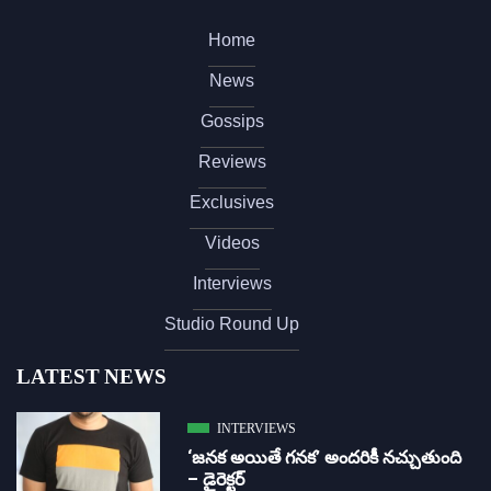
Home
News
Gossips
Reviews
Exclusives
Videos
Interviews
Studio Round Up
LATEST NEWS
INTERVIEWS
‘జ‌న‌క అయితే గ‌న‌క‌’ అందరికీ నచ్చుతుంది
– డైరెక్ట‌ర్