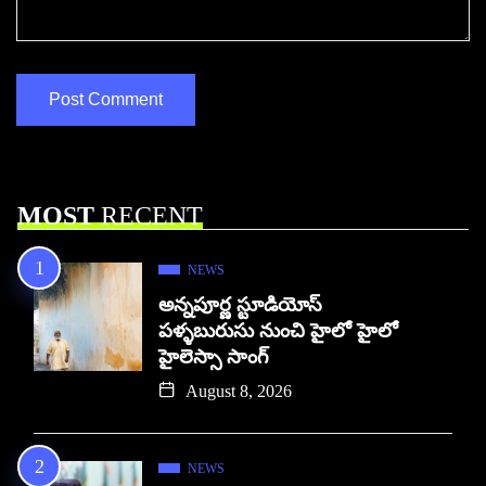
MOST
RECENT
NEWS
అన్నపూర్ణ స్టూడియోస్
పళ్ళబురుసు నుంచి హైలో హైలో
హైలెస్సా సాంగ్
August 8, 2026
NEWS