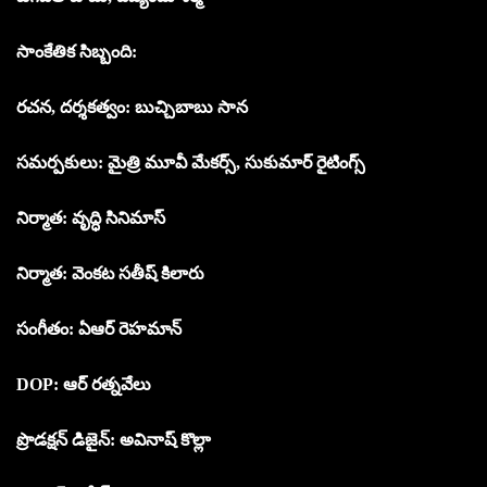
సాంకేతిక సిబ్బంది:
రచన, దర్శకత్వం: బుచ్చిబాబు సాన
సమర్పకులు: మైత్రి మూవీ మేకర్స్, సుకుమార్ రైటింగ్స్
నిర్మాత: వృద్ధి సినిమాస్
నిర్మాత: వెంకట సతీష్ కిలారు
సంగీతం: ఏఆర్ రెహమాన్
DOP: ఆర్ రత్నవేలు
ప్రొడక్షన్ డిజైన్: అవినాష్ కొల్లా