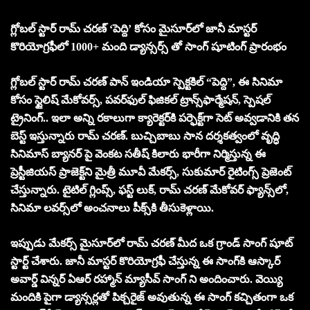
గ్లోబల్ స్టార్ రామ్ చరణ్ ‘పెద్ది’ కోసం మైసూర్‌లో జానీ మాస్టర్
కొరియోగ్రఫీలో 1000+ మంది డ్యాన్సర్స్ తో సాంగ్ షూటింగ్ ప్రారంభం
గ్లోబల్ స్టార్ రామ్ చరణ్ పాన్ ఇండియా స్పెక్టకిల్ “పెద్ది”, ఈ సినిమా
కోసం స్టైలిష్ మేకోవర్స్, పవర్‌ఫుల్ ఫిజికల్ ట్రాన్స్‌ఫార్మేషన్, స్పెషల్
ట్రైనింగ్.. ఇలా అన్ని రకాలుగా క్యారెక్టర్‌కి పర్ఫెక్ట్‌గా సెట్ అవ్వడానికి తన
బెస్ట్ ఇస్తున్నారు రామ్ చరణ్. బుచ్చిబాబు సాన దర్శకత్వంలో వృద్ధి
సినిమాస్ బ్యానర్ పై వెంకట సతీష్ కిలారు భారీగా నిర్మిస్తున్న ఈ
ప్రెస్టీజియస్ ప్రాజెక్ట్‌ని మైత్రీ మూవీ మేకర్స్, సుకుమార్ రైటింగ్స్ ప్రెజెంట్
చేస్తున్నారు. టైటిల్ గ్లింప్స్, ఫస్ట్ లుక్, రామ్ చరణ్ మేకోవర్ ఫ్యాన్స్‌లో,
సినిమా లవర్స్‌లో అంచనాలు పీక్స్‌కి తీసుకెళ్లాయి.
ఇప్పుడు మేకర్స్ మైసూర్‌లో రామ్ చరణ్ మీద ఒక గ్రాండ్ సాంగ్ షూట్
స్టార్ట్ చేశారు. జానీ మాస్టర్ కొరియోగ్రఫీ చేస్తున్న ఈ సాంగ్‌కి ఆస్కార్
అవార్డ్ విన్నర్ ఏఆర్ రహ్మాన్ మ్యాసీవ్ సాంగ్ ని అందించారు. వెయ్యి
మందికి పైగా డ్యాన్సర్లతో పిక్చరైజ్ అవుతున్న ఈ సాంగ్ కచ్చితంగా ఒక