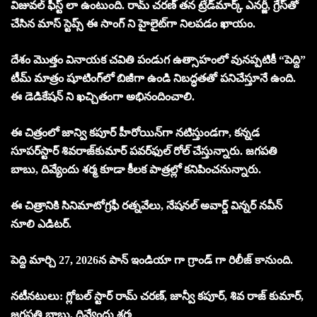
విజువల్ ఫీస్ట్ లా ఉంటుంది. రామ్ చరణ్ తన ట్రేడ్‌మార్క్ ఎనర్జీ, గ్రేస్‌తో
చేసిన మాస్ స్టెప్స్ ఈ సాంగ్‌ ని హైలైట్‌గా నిలపడం ఖాయం.
దేశం మొత్తం వినాయక చవితి పండుగ ఉత్సాహంలో వునప్పటికీ “పెద్ది”
టీమ్ మాత్రం షూటింగ్‌లో బిజీగా ఉండి నిబద్ధతతో పనిచేస్తూనే ఉంది.
ఈ డెడికేషన్‌ ని ఖచ్చితంగా అభినందించాలి.
ఈ చిత్రంలో జాన్వి కపూర్ హీరోయిన్‌గా నటిస్తుండగా, కన్నడ
సూపర్‌స్టార్ శివరాజ్‌కుమార్ పవర్‌ఫుల్ రోల్ చేస్తున్నారు. జగపతి
బాబు, దివ్యేందు శర్మ కూడా కీలక పాత్రల్లో కనిపించనున్నారు.
ఈ చిత్రానికి సినిమాటోగ్రఫీ రత్నవేలు, నేషనల్ అవార్డ్ విన్నర్ నవీన్
నూలి ఎడిటర్.
పెద్ది మార్చి 27, 2026న పాన్ ఇండియా గా గ్రాండ్ గా రిలీజ్ కానుంది.
నటీనటులు: గ్లోబల్ స్టార్ రామ్ చరణ్, జాన్వీ కపూర్, శివ రాజ్ కుమార్,
జగపతి బాబు, దివ్యేందు శర్మ