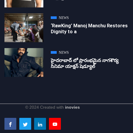
NEWS
‘RawKing’ Manoj Manchu Restores
Dignity to a
NEWS
హైదరాబాద్ లో ప్రారంభమైన నాగశౌర్య
సినిమా యాక్షన్ షెడ్యూల్
© 2024 Created with
inovies