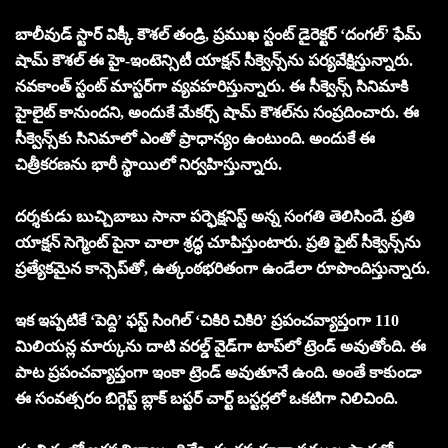
బాలీవుడ్ స్టార్ విక్కీ కౌశల్ తండ్రి, ప్రముఖ స్టంట్ డైరెక్టర్ ‘దంగల్’ ఫేమ్
షామ్ కౌశల్ ఈ హై-ఇంటెన్సిటీ యాక్షన్ సీక్వెన్స్‌ను పర్యవేక్షిస్తున్నారు.
నవకాంత్ స్టంట్ మాస్టర్‌గా వ్యవహరిస్తున్నారు. ఈ సీక్వెన్స్ సినిమాకి
హైలైట్‌ కానుందని, అందుకే మేకర్స్ షామ్ కౌశల్‌ను సంప్రదించారు. ఈ
సీక్వెన్స్‌కు సినిమాలో ఎంతో ప్రాధాన్యం ఉంటుంది. అందుకే ఈ
చిత్రీకరణను భారీ స్థాయిలో నిర్వహిస్తున్నారు.
దర్శకుడు బుచ్చిబాబు సానా పర్ఫెక్షనిస్ట్ అన్న సంగతి తెలిసిందే. ప్రతి
యాక్షన్ సెగ్మెంట్ పైనా చాలా శ్రద్ధ చూపిస్తుంటారు. ప్రతి ఫైట్ సీక్వెన్స్‌ను
ప్రత్యేకమైన కాన్సెప్‌తో, ఉత్కంఠభరితంగా ఉండేలా రూపొందిస్తున్నారు.
ఇక ఇప్పటికే ‘పెద్ది’ ఫస్ట్ సింగిల్ ‘చికిరి చికిరి’ ప్రపంచవ్యాప్తంగా 110
మిలియన్ల మార్కును దాటి వరల్డ్ వైడ్‌గా టాప్‌లో ట్రెండ్ అవుతోంది. ఈ
పాట ప్రపంచవ్యాప్తంగా ఇంకా ట్రెండ్ అవుతూనే ఉంది. అంతే కాకుండా
ఈ సంవత్సరం బిగ్గెస్ట్ బ్లాక్ బస్టర్ చార్ట్ బస్టర్లలో ఒకటిగా నిలిచింది.