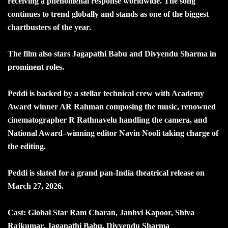
receiving a phenomenal response worldwide. The song
continues to trend globally and stands as one of the biggest
chartbusters of the year.
The film also stars Jagapathi Babu and Divyendu Sharma in
prominent roles.
Peddi is backed by a stellar technical crew with Academy
Award winner AR Rahman composing the music, renowned
cinematographer R Rathnavelu handling the camera, and
National Award–winning editor Navin Nooli taking charge of
the editing.
Peddi is slated for a grand pan-India theatrical release on
March 27, 2026.
Cast: Global Star Ram Charan, Janhvi Kapoor, Shiva
Rajkumar, Jagapathi Babu, Divyendu Sharma