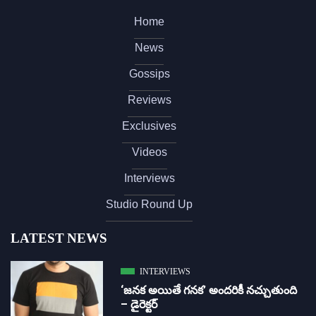
Home
News
Gossips
Reviews
Exclusives
Videos
Interviews
Studio Round Up
LATEST NEWS
INTERVIEWS
‘జ‌న‌క అయితే గ‌న‌క‌’ అందరికీ నచ్చుతుంది
– డైరెక్ట‌ర్