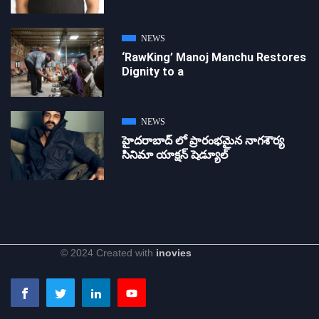
NEWS
‘RawKing’ Manoj Manchu Restores
Dignity to a
NEWS
హైదరాబాద్ లో ప్రారంభమైన నాగశౌర్య
సినిమా యాక్షన్ షెడ్యూల్
© 2024 Created with
inovies