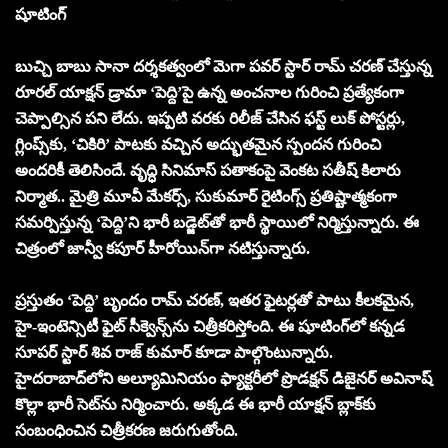
షూటింగ్
బుచ్చి బాబు సానా దర్శకత్వంలో మెగా పవర్ స్టార్ రామ్ చరణ్ చేస్తున్న
రూరల్ యాక్షన్ డ్రామా ‘పెద్ది’పై ఉన్న అంచనాల గురించి ప్రత్యేకంగా
చెప్పాల్సిన పని లేదు. ఇప్పటి వరకు రిలీజ్ చేసిన ఫస్ట్ లుక్ పోస్టర్లు,
గ్లింప్స్‌కు, ‘చికిరి’ పాటకు వచ్చిన అద్భుతమైన స్పందన గురించి
అందరికీ తెలిసిందే. వృద్ధి సినిమాస్ పతాకంపై వెంకట సతీష్ కిలారు
నిర్మాత.. మైత్రి మూవీ మేకర్స్, సుకుమార్ రైటింగ్స్ ప్రతిష్టాత్మకంగా
సమర్పిస్తున్న ‘పెద్ది’ని భారీ బడ్జెట్‌తో భారీ స్థాయిలో నిర్మిస్తున్నారు. ఈ
చిత్రంలో జాన్వీ కపూర్ హీరోయిన్‌గా నటిస్తున్నారు.
ప్రస్తుతం ‘పెద్ది’ బృందం రామ్ చరణ్, ఇతర ఫైటర్లతో పాటు కీలకమైన,
హై-ఇంటెన్సిటీ ఫైట్ సీక్వెన్స్‌ను చిత్రీకరిస్తోంది. ఈ షూటింగ్‌లో కన్నడ
సూపర్ స్టార్ శివ రాజ్ కుమార్ కూడా పాల్గొంటున్నారు.
హైదరాబాద్‌లోని అల్యూమినియం ఫ్యాక్టరీలో ప్రొడక్షన్ డిజైనర్ అవినాష్
కొల్లా భారీ సెట్‌ను నిర్మించారు. అక్కడ ఈ భారీ యాక్షన్ బ్లాక్‌కు
సంబంధించిన చిత్రీకరణ జరుగుతోంది.