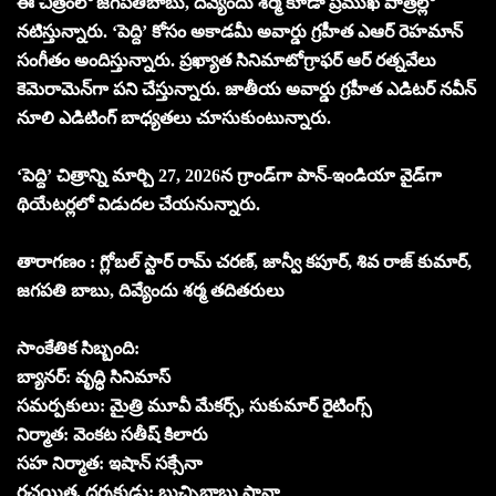
ఈ చిత్రంలో జగపతిబాబు, దివ్యేందు శర్మ కూడా ప్రముఖ పాత్రల్లో
నటిస్తున్నారు. ‘పెద్ది’ కోసం అకాడమీ అవార్డు గ్రహీత ఎఆర్ రెహమాన్
సంగీతం అందిస్తున్నారు. ప్రఖ్యాత సినిమాటోగ్రాఫర్ ఆర్ రత్నవేలు
కెమెరామెన్‌గా పని చేస్తున్నారు. జాతీయ అవార్డు గ్రహీత ఎడిటర్ నవీన్
నూలి ఎడిటింగ్ బాధ్యతలు చూసుకుంటున్నారు.
‘పెద్ది’ చిత్రాన్ని మార్చి 27, 2026న గ్రాండ్‌గా పాన్-ఇండియా వైడ్‌గా
థియేటర్లలో విడుదల చేయనున్నారు.
తారాగణం : గ్లోబల్ స్టార్ రామ్ చరణ్, జాన్వీ కపూర్, శివ రాజ్ కుమార్,
జగపతి బాబు, దివ్యేందు శర్మ తదితరులు
సాంకేతిక సిబ్బంది:
బ్యానర్: వృద్ధి సినిమాస్
సమర్పకులు: మైత్రి మూవీ మేకర్స్, సుకుమార్ రైటింగ్స్
నిర్మాత: వెంకట సతీష్ కిలారు
సహ నిర్మాత: ఇషాన్ సక్సేనా
రచయిత, దర్శకుడు: బుచ్చిబాబు సానా