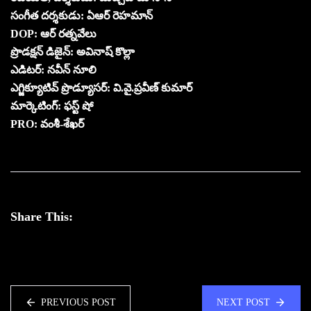
సంగీత దర్శకుడు: ఏఆర్ రెహమాన్
DOP: ఆర్ రత్నవేలు
ప్రొడక్షన్ డిజైన్: అవినాష్ కొల్లా
ఎడిటర్: నవీన్ నూలి
ఎగ్జిక్యూటివ్ ప్రొడ్యూసర్: వి.వై.ప్రవీణ్ కుమార్
మార్కెటింగ్: ఫస్ట్ షో
PRO: వంశీ-శేఖర్
Share This:
PREVIOUS POST
NEXT POST