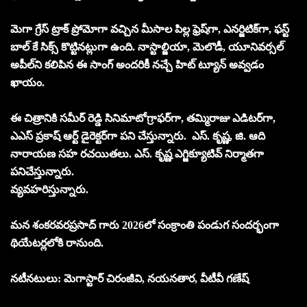
మెగా గ్రేస్ ట్రాక్ ప్రోమోగా వచ్చిన మీసాల పిల్ల ఫ్రెష్‌గా, ఎనర్జిటిక్‌గా, ఫస్ట్
బాల్ కే సిక్స్ కొట్టినట్లుగా ఉంది. నాస్టాల్జియా, మెలొడీ, యూనివర్సల్
అపీల్‌ని కలిపిన ఈ సాంగ్ అందరికీ నచ్చే హిట్ ట్యూన్ అవ్వడం
ఖాయం.
ఈ చిత్రానికి సమీర్ రెడ్డి సినిమాటోగ్రాఫర్‌గా, తమ్మిరాజు ఎడిటర్‌గా,
ఎఎస్ ప్రకాష్ ఆర్ట్ డైరెక్టర్‌గా పని చేస్తున్నారు. ఎస్. కృష్ణ, జి. ఆది
నారాయణ సహ రచయితలు. ఎస్. కృష్ణ ఎగ్జిక్యూటివ్ నిర్మాతగా
పనిచేస్తున్నారు.
వ్యవహరిస్తున్నారు.
మన శంకరవరప్రసాద్ గారు 2026లో సంక్రాంతి పండుగ సందర్భంగా
థియేటర్లలోకి రానుంది.
నటీనటులు: మెగాస్టార్ చిరంజీవి, నయనతార, వీటీవీ గణేష్