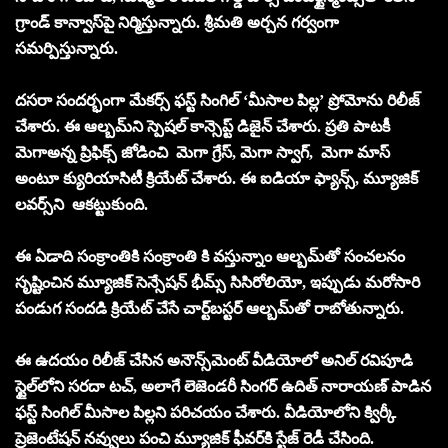
గ్రాండ్ కాన్వాస్‌పై నిర్మిస్తున్నారు. శ్రీమతి అర్చన గర్వంగా
సమర్పిస్తున్నారు.
దసరా సందర్భంగా మేకర్స్ ఫస్ట్ సింగిల్ ‘మీసాల పిల్ల’ ప్రోమోను రిలీజ్
చేశారు. ఈ ఆల్బమ్‌ని స్పెషల్ కాన్సెప్ట్ డిజైన్‌ చేశారు. ప్రతి పాటకీ
మెగాఅన్న ప్రిఫిక్స్ జోడించి మెగా గ్రేస్, మెగా స్వాగ్, మెగా మాస్
అంటూ క్యురియాసిటీ క్రియేట్ చేశారు. ఈ ఐడియా ఫ్యాన్స్, మ్యూజిక్
లవర్స్‌ని ఆకట్టుకుంది.
ఈ ఏడాది సంక్రాంతికి సంక్రాంతి కి వస్తున్నాం ఆల్బమ్‌తో సంచలనం
సృష్టించిన మ్యూజిక్ సెన్సేషన్ భీమ్స్ సిసిరోలియో, ఇప్పుడు మరోసారి
పండుగ సందడి క్రియేట్ చేసే చార్ట్‌బస్టర్ ఆల్బమ్‌తో రాబోతున్నారు.
ఈ ఉదయం రిలీజ్ చేసిన అనౌన్స్‌మెంట్ వీడియోలో అనిల్ రవిపూడి
స్టైల్‌లోని సరదా టచ్, అలాగే లెజెండరీ సింగర్ ఉదిత్ నారాయణ్ పాడిన
ఫస్ట్ సింగిల్ మీసాల పిల్లని పరిచయం చేశారు. వీడియోలోని క్విర్కీ
ప్రెజెంటేషన్ నవ్వులు పంచి మ్యూజిక్ ఫీవర్‌కి స్టేజ్ రెడీ చేసింది.