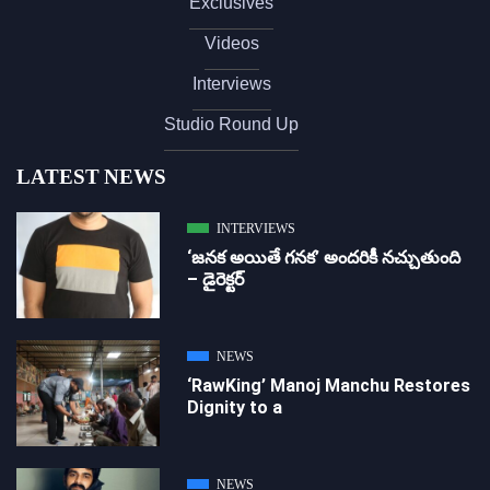
Exclusives
Videos
Interviews
Studio Round Up
LATEST NEWS
INTERVIEWS
‘జ‌న‌క అయితే గ‌న‌క‌’ అందరికీ నచ్చుతుంది
– డైరెక్ట‌ర్
NEWS
‘RawKing’ Manoj Manchu Restores
Dignity to a
NEWS