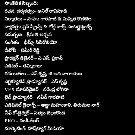
సాంకేతిక సిబ్బంది:
రచన, దర్శకత్వం- అనిల్ రావిపూడి
నిర్మాతలు – సాహు గారపాటి & సుస్మిత కొణిదెల
బ్యానర్లు: షైన్ స్క్రీన్స్ & గోల్డ్ బాక్స్ ఎంటర్టైన్మెంట్స్
సమర్పణ – శ్రీమతి అర్చన
సంగీతం – భీమ్స్ సిసిరోలియో
డీవోపీ – సమీర్ రెడ్డి
ప్రొడక్షన్ డిజైనర్ – ఎ.ఎస్. ప్రకాష్
ఎడిటర్ – తమ్మిరాజు
రచయితలు – ఎస్ కృష్ణ, జి ఆది నారాయణ
ఎగ్జిక్యూటివ్ ప్రొడ్యూసర్ – ఎస్ కృష్ణ
VFX సూపర్‌వైజర్ – నరేంద్ర లోగిసా
లైన్ ప్రొడ్యూసర్ – నవీన్ గారపాటి
ఎడిషినల్ డైలాగ్స్ – అజ్జు మహంకాళి, తిరుమల నాగ్
చీఫ్ కో-డైరెక్టర్ – సత్యం బెల్లంకొండ
PRO – వంశీ-శేఖర్
మార్కెటింగ్: హాష్‌ట్యాగ్ మీడియా