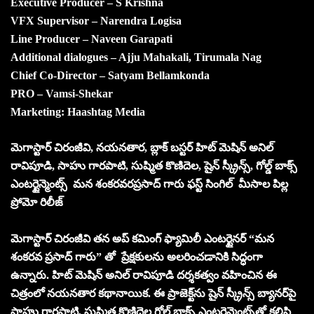
Executive Producer – S Krishna
VFX Supervisor – Narendra Logisa
Line Producer – Naveen Garapati
Additional dialogues – Ajju Mahakali, Tirumala Nag
Chief Co-Director – Satyam Bellamkonda
PRO – Vamsi-Shekar
Marketing: Haashtag Media
మెగాస్టార్ చిరంజీవి, నయనతార, బ్లాక్ బస్టర్ హిట్ మెషిన్ అనిల్
రావిపూడి, సాహు గారపాటి, సుష్మిత కొణిదెల, షైన్ స్క్రీన్స్, గోల్డ్ బాక్స్
ఎంటర్టైన్మెంట్స్ మన శంకరవరప్రసాద్ గారు ఫస్ట్ సింగిల్ మీసాల పిల్ల
ప్రోమో రిలీజ్
మెగాస్టార్ చిరంజీవి తన అప్ కమింగ్ ఫ్యామిలీ ఎంటర్టైనర్ “మన
శంకరవ ప్రసాద్ గారు” తో ప్రేక్షకులను అలరించడానికి సిద్ధంగా
ఉన్నారు. హిట్ మెషిన్ అనిల్ రావిపూడి దర్శకత్వం వహించిన ఈ
చిత్రంలో నయనతార కథానాయిక. ఈ ప్రాజెక్ట్‌ను షైన్ స్క్రీన్స్ బ్యానర్‌పై
సాహు గారపాటి, సుష్మిత కొణిదెల గోల్డ్ బాక్స్ ఎంటర్టైన్మెంట్స్‌తో కలిసి