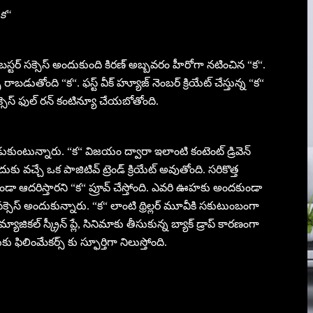
“క“
క్ బస్టర్ సక్సెస్ అందుకుంది కిరణ్ అబ్బవరం హీరోగా నటించిన “క“.
్స్ రాబడుతోంది “క“. ఫస్ట్ వీక్ హ్యూజ్ నెంబర్ క్రియేట్ చేస్తున్న “క“
్సెస్ ఫుల్ రన్ కంటిన్యూ చేయబోతోంది.
ట్లాడుకుంటున్నారు. “క“ విజయం ద్వారా ఇలాంటి కంటెంట్ డ్రివెన్
కు వచ్చే ఒక పాజిటివ్ ట్రెండ్ క్రియేట్ అవుతోంది. సరికొత్త
కుండా ఆదరిస్తారని “క“ ప్రూవ్ చేస్తోంది. ఎవరి ఊహకు అందకుండా
్సెస్ అందుకున్నారు. “క“ లాంటి థ్రిల్లర్ మూవీకి సకుటుంబంగా
, మ్యాజికల్ స్క్రీన్ ప్లే, సినిమాకు తీసుకున్న బ్యాక్ డ్రాప్ కారణంగా
ఫిలింమేకర్స్ కు స్ఫూర్తిగా నిలుస్తోంది.