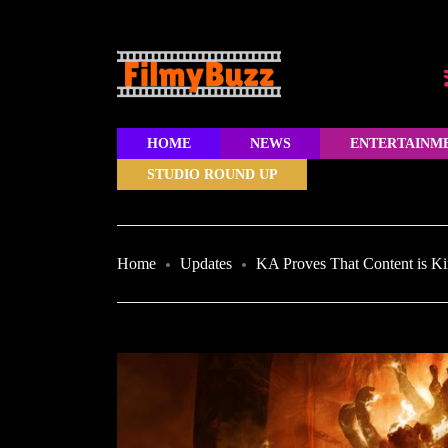
HOME
NEWS
ENTERTAINM
STUDIO ROUND UP
Home
Updates
KA Proves That Content is Kin