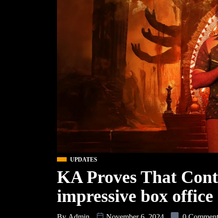
UPDATES
KA Proves That Conte
impressive box office 
By
Admin
November 6, 2024
0 Commen