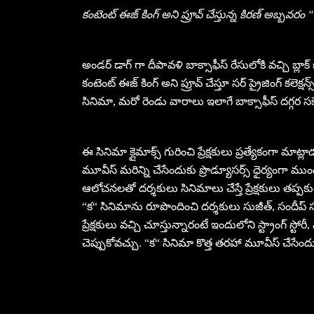
కంటెంట్‌ ఈజ్ కింగ్ అని ప్రూవ్ చేస్తున్న కిరణ్ అబ్బవరం 
అండర్ డాగ్ గా దీపా‌వళి బాక్సాఫీస్ రేసులోకి వచ్చి బ్లా
కంటెంట్ ఈజ్ కింగ్ అని ప్రూవ్ చేస్తూ సర్ ప్రైజింగ్ కలెక్షన
సినిమా, మరో రెండు వారాలు ఇలాగే బాక్సాఫీస్ దగ్గర సక
ఈ సినిమా క్లైమాక్స్ గురించి ప్రేక్షకులు ప్రత్యేకంగా మా
మూవీస్ మరిన్ని చేసేందుకు ప్రొడ్యూసర్స్ ధైర్యంగా ముందు
ఆలోచనలతో దర్శకులు సినిమాలు చేస్తే ప్రేక్షకులు తప్ప
“క“ సినిమాను రూపొందించి దర్శకులు సుజీత్, సందీప్ సక
ప్రేక్షకులు వచ్చి చూస్తున్నారంటే ఇందులోని స్ట్రాంగ్ స్టోరీ
చెప్పుకోవచ్చు. “క“ సినిమా కొత్త తరహా మూవీస్ చేసేందుకు 