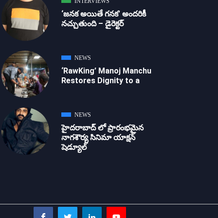
INTERVIEWS
‘జ‌న‌క అయితే గ‌న‌క‌’ అందరికీ
నచ్చుతుంది – డైరెక్ట‌ర్
NEWS
‘RawKing’ Manoj Manchu
Restores Dignity to a
NEWS
హైదరాబాద్ లో ప్రారంభమైన
నాగశౌర్య సినిమా యాక్షన్
షెడ్యూల్