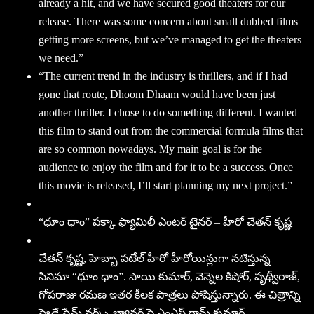
already a hit, and we have secured good theaters for our
release. There was some concern about small dubbed films
getting more screens, but we’ve managed to get the theaters
we need.”
“The current trend in the industry is thrillers, and if I had
gone that route, Dhoom Dhaam would have been just
another thriller. I chose to do something different. I wanted
this film to stand out from the commercial formula films that
are so common nowadays. My main goal is for the
audience to enjoy the film and for it to be a success. Once
this movie is released, I’ll start planning my next project.”
“ధూం ధాం” పక్కా ఫ్యామిలీ ఎంటర్ టైనర్ – హీరో చేతన్ కృష్ణ
చేతన్ కృష్ణ, హెబ్బా పటేల్ హీరో హీరోయిన్లుగా నటిస్తున్న
సినిమా “ధూం ధాం”. సాయి కుమార్, వెన్నెల కిషోర్, పృథ్వీరాజ్,
గోపరాజు రమణ ఇతర కీలక పాత్రలు పోషిస్తున్నారు. ఈ చిత్రాన్ని
ఫ్రైడే ఫ్రేమ్ వర్క్స్ బ్యానర్ పై ఎంఎస్ రామ్ కుమార్