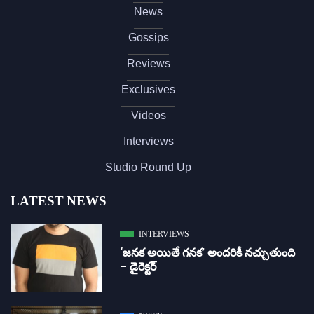
News
Gossips
Reviews
Exclusives
Videos
Interviews
Studio Round Up
LATEST NEWS
INTERVIEWS
‘జ‌న‌క అయితే గ‌న‌క‌’ అందరికీ నచ్చుతుంది
– డైరెక్ట‌ర్