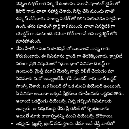
వెన్నెల కిషోర్ గారి పక్కనే ఉంటాను. మూవీ షూటింగ్ టైమ్ లో
కిషోర్ గారు చాలా సపోర్ట్ చేశారు. సీన్స్ చేసే ముందు నాతో
డిస్కస్ చేసేవారు. హెబ్బా పటేల్ తో కలిసి నటించడం హ్యాపీగా
ఉంది. తను షూటింగ్ స్టార్ట్ కాక ముందు చాలా ఎనర్జిటిక్ గా
యాక్టివ్ గా ఉంటుంది. కెమెరా రోల్ కాగానే తన క్యారెక్టర్ లోకి
మారిపోతుంది.
నేను హీరోగా మంచి పొజిషన్ లో ఉండాలని నాన్న గారు
కోరుకుంటారు. ఈ సినిమాను గ్రాండ్ గా తెరకెక్కించారు. క్వాలిటీ
పరంగా ప్రతి విషయంలో “ధూం ధాం” సినిమా ది బెస్ట్ గా
ఉంటుంది. మైత్రీ మూవీ మేకర్స్ వాళ్లు రిలీజ్ చేయడం మా
సినిమాకు మరో అడ్వాంటేజ్. గోపీ సుందర్ గారు ఛాట్ బస్టర్
సాంగ్స్ చేశారు. ఒక సెంటర్ లో ఒక మంచి థియేటర్ ఉంటుంది.
ఏ సినిమా అయినా అక్కడే ప్రేక్షకులు చూసేందుకు ఇష్టపడతారు.
అలాంటి ఒకట్రెండు థియేటర్స్ చిన్న డబ్బింగ్ సినిమాలకు
ఇచ్చారు. ఆ విషయంపై నేను ప్రీ రిలీజ్ లో స్పందించాను.
అయితే మాకు కావాల్సినన్ని మంచి థియేటర్స్ దొరికాయి.
ఇప్పుడు థ్రిల్లర్స్ ట్రెండ్ నడుస్తోంది. నేనూ అదే చేస్తే వాటిలో