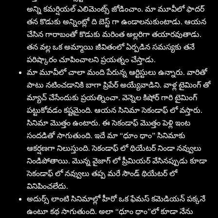
అన్ని కమర్షియల్ ఎలిమెంట్స్ జోడించాం. మా మూవీలో ఫాదర్
తన కొడుకు అన్నింట్లో ది బెస్ట్ గా ఉండాలనుకుంటాడు. ఆయన
చేసిన గారాబంతో కొడుకు మరింత అల్లరిగా తయారవుతాడు.
తన వల్ల ఒక అమ్మాయి జీవితంలో ఏర్పడిన సమస్యకు తనే
పరిష్కారం చూపించాలని ప్రయత్నం చేస్తాడు.
మా మూవీలో చాలా మంది పేరున్న ఆర్టిస్టులు ఉన్నారు. వారితో
పాటు నటించడానికి బాగా ప్రిపేర్ అయ్యేవాడిని. వాళ్ల టైమింగ్ తో
మ్యాచ్ చేసేందుకు ప్రయత్నించా. వెన్నెల కిషోర్ గారి టైమింగ్
పట్టుకోవడం కష్టమైంది. ఆయన సినిమా సెకండాఫ్ లో వస్తారు.
సినిమా మొత్తం ఉంటారు. ఈ సెకండాఫ్ మొత్తం పెళ్లి ఇంట
సందడితో సాగుతుంది. ఇదే మా “ధూం ధాం” సినిమాకు
ఆకర్షణగా నిలుస్తుంది. సెకండాఫ్ లో థియేటర్ నిండా నవ్వులు
నిండిపోతాయి. మొన్న వైజాగ్ లో ప్రీమియర్ వేసినప్పుడు కూడా
సెకండాఫ్ లో నవ్వులు తప్ప మరే సౌండ్ థియేటర్ లో
వినిపించలేదు.
అదుర్స్ లాంటి సినిమాల్లో హీరో ఒక ఫేమస్ కమెడియన్ పక్కనే
ఉంటూ కథ సాగుతుంది. అలా “ధూం ధాం”లో కూడా నేను