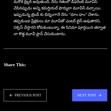
మరొక థ్రిల్లర్ అవుతుంది. నేను గతంలో డిఫరెంట్ మూవీస్
చేసినప్పుడు అన్ని కమర్షియల్ ఫార్ములా మూవీస్ వచ్చాయి.
ఇప్పుడున్న ట్రెండ్ కు భిన్నంగానే నేను “ధూం ధాం” చేశాను.
తప్పకుండా ప్రేక్షకులు మా మూవీతో ఎంటర్ టైన్ అవుతారని,
సక్సెస్ చేస్తారని కోరుకుంటున్నా. ఈ సినిమా పూర్తయిన తర్వాత
నా కొత్త మూవీ ప్లాన్ చేసుకుంటాను.
Share This:
PREVIOUS POST
NEXT POST