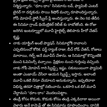
నిర్మిస్తున్నారు. “ధూం ధాం” సినిమాను లవ్, ఫ్యామిలీ ఎంటర్
టైనర్ గా దర్శకుడు సాయి కిషోర్ మచ్చా రూపొందిస్తున్నారు.
గోపీ మోహన్ స్టోరీ స్క్రీన్ ప్లే అందిస్తున్నారు. ఈ నెల 8వ తేదీన
ఈ సినిమా గ్రాండ్ థియేట్రికల్ రిలీజ్ కు రాబోతోంది. ఈ రోజు
జరిగిన ఇంటర్వ్యూలో మూవీ హైలైట్స్ తెలిపారు హీరో చేతన్
కృష్ణ.
నాకు యాక్టింగ్ అంటే ప్యాషన్. సినిమాల్లోకి రావాలని
ఎప్పటినుంచో కోరిక. ఫస్ట్ ర్యాంక్ రాజు, బీచ్ రోడ్ చేతన్, రోజులు
మారాయి, గల్ఫ్ అనే మూవీస్ చేశాను. ఆ సినిమాల్లో కొన్నింటికి
మంచి ఓపెనింగ్స్ వచ్చాయి. ప్రేక్షకుల నుంచి గుర్తింపు వచ్చింది.
నాకు గోపీ మోహన్ గారి స్క్రిప్ట్స్ ఇష్టం. సకుటుంబంగా ఫ్యామిలీ
అంతా ఎంజాయ్ చేసేలా ఆయన స్క్రిప్ట్స్ ఇస్తారు. అలాంటి
మూవీ ఒకటి నేనూ చేయాలని అనుకున్నాను. ఇప్పటిదాకా
విభిన్న తరహా చిత్రాల్లో నటించాను. ఒకసారి ఒక బిగ్ మూవీ
చేద్దామని “ధూం ధాం” మొదలుపెట్టాం.
తండ్రీ కోసం కొడుకు, కొడుకు కోసం తండ్రి ఎక్కడిదాకా అయినా
వెళ్తారు అనే కాన్సెప్ట్ తో ఈ సినిమాను రూపొందించాం. దానికి