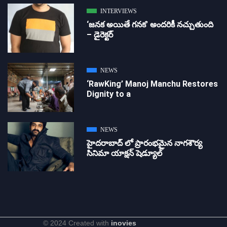
INTERVIEWS
‘జ‌న‌క అయితే గ‌న‌క‌’ అందరికీ నచ్చుతుంది
– డైరెక్ట‌ర్
NEWS
‘RawKing’ Manoj Manchu Restores
Dignity to a
NEWS
హైదరాబాద్ లో ప్రారంభమైన నాగశౌర్య
సినిమా యాక్షన్ షెడ్యూల్
© 2024 Created with
inovies