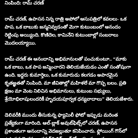
నింపింది: రామ్ చరణ్
రామ్ చరణ్, ఉపాసన నిన్న రాత్రి అపోలో ఆసుపత్రిలో కవలలు- ఒక
పాప, ఒక బాబుకు జన్మనివ్వడంతో మెగా కుటుంబంలో ఆనందం
రెట్టింపు అయ్యింది. కొణిదెల, కామినేని కుటుంబాల్లో సంబరాలు
మొదలయ్యాయి.
రామ్ చరణ్ ఈ ఆనందాన్ని అభిమానులతో పంచుకుంటూ.. “మాకు
ఒక బాబు, ఒక పాప జన్మించారని తెలియజేయడం ఎంతో సంతోషంగా
ఉంది. ఇద్దరు కుమార్తెలు, ఒక కుమారుడు కలగడం అపారమైన
కృతజ్ఞతతో నింపింది. మా జీవితాల్లో మహిళలే మా గొప్ప బలం. ప్రతి
క్షణం మా వెంట నిలిచిన అభిమానులు, కుటుంబ సభ్యులు,
శ్రేయోభిలాషులందరికీ హృదయపూర్వక ధన్యవాదాలు” తెలియజేశారు.
డెలివరీకి ముందు తీసుకున్న ఫ్యామిలీ ఫోటో ఇప్పుడు మరింత
ప్రత్యేకంగా మారింది. ఆల్-బ్లాక్ అవుట్‌ఫిట్స్‌లో చరణ్, ఉపాసన
ప్రశాంతంగా ఆనందాన్ని వెదజల్లుతూ కనిపించారు. ఫ్లోయింగ్ గౌన్‌లో