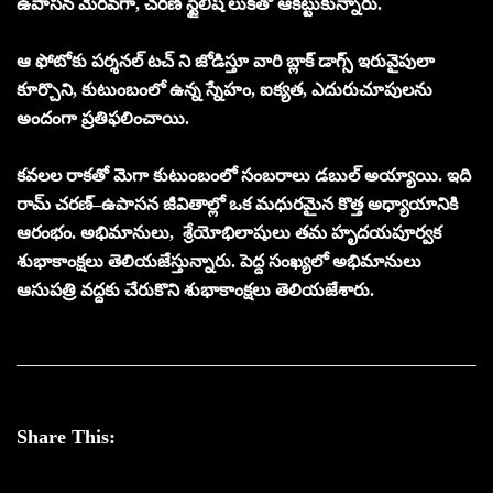
ఉపాసన మెరవగా, చరణ్ స్టైలిష్ లుక్‌తో ఆకట్టుకున్నారు.
ఆ ఫోటోకు పర్శనల్ టచ్ ని జోడిస్తూ వారి బ్లాక్ డాగ్స్ ఇరువైపులా
కూర్చొని, కుటుంబంలో ఉన్న స్నేహం, ఐక్యత, ఎదురుచూపులను
అందంగా ప్రతిఫలించాయి.
కవలల రాకతో మెగా కుటుంబంలో సంబరాలు డబుల్ అయ్యాయి. ఇది
రామ్ చరణ్–ఉపాసన జీవితాల్లో ఒక మధురమైన కొత్త అధ్యాయానికి
ఆరంభం. అభిమానులు, శ్రేయోభిలాషులు తమ హృదయపూర్వక
శుభాకాంక్షలు తెలియజేస్తున్నారు. పెద్ద సంఖ్యలో అభిమానులు
ఆసుపత్రి వద్దకు చేరుకొని శుభాకాంక్షలు తెలియజేశారు.
Share This: