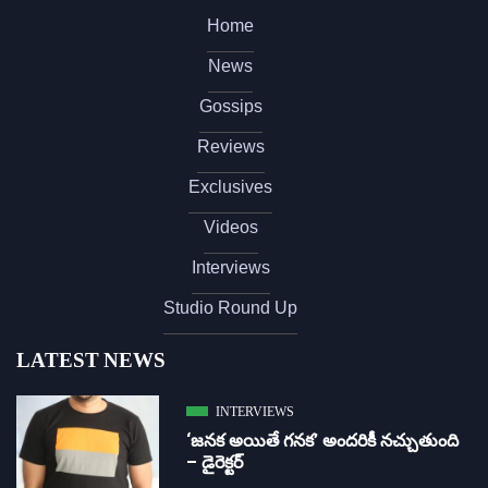
Home
News
Gossips
Reviews
Exclusives
Videos
Interviews
Studio Round Up
LATEST NEWS
INTERVIEWS
‘జ‌న‌క అయితే గ‌న‌క‌’ అందరికీ నచ్చుతుంది
– డైరెక్ట‌ర్