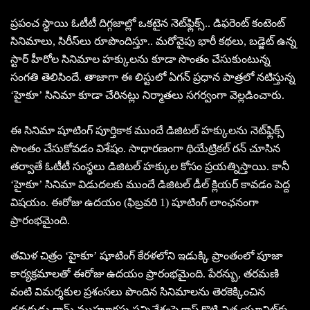
ప్రపంచ స్థాయి ఓటీటీ దిగ్గజాల్లో ఒకటైన నెట్‌ఫ్లిక్స్.. డిఫరెంట్ కంటెంట్
సినిమాలు, సిరీస్‌లు రూపొందిస్తూ.. మరోవైపు భారీ క‌థ‌లు, బడ్జెట్ ఉన్న
స్టార్ హీరోల సినిమాల హక్కులను కూడా సొంతం చేసుకుంటున్న
సంగతి తెలిసిందే. తాజాగా ఈ లిస్టులో ఏగన్ ప్రధాన పాత్రలో నటిస్తున్న
‘హైకూ’ సినిమా కూడా చేరినట్లు నిర్మాతలు సగర్వంగా వెల్లడించారు.
ఈ సినిమా షూటింగ్ పూర్తికాక ముందే డిజిటల్ హక్కులను నెట్‌ఫ్లిక్స్
సొంతం చేసుకోవడం విశేషం. సాధారణంగా థియేట్రికల్ రన్ చూసిన
తర్వాతే ఓటీటీ సంస్థలు డిజిటల్ హక్కుల కోసం ప్రయత్నిస్తాయి. కానీ
‘హైకూ’ సినిమా విడుదలకు ముందే డిజిటల్ డీల్ క్లియర్ కావడం పెద్ద
విషయం. ఈరోజు ఉదయం (ఫిబ్రవరి 1) షూటింగ్ లాంఛనంగా
ప్రారంభమైంది.
త‌మిళ చిత్రం ‘హైకూ’ షూటింగ్ కేరళలోని ఇడుక్కి ప్రాంతంలో పూజా
కార్యక్రమాలతో ఈరోజు ఉదయం ప్రారంభమైంది. పేరన్బు, తరమణి
వంటి విమర్శకుల ప్రశంసలు పొందిన సినిమాలను తెరకెక్కించిన
దర్శకుడు రామ్ ముహూర్త‌పు సన్నివేశంపై క్లాప్ కొట్టి చిత్ర యూనిట్‌కు