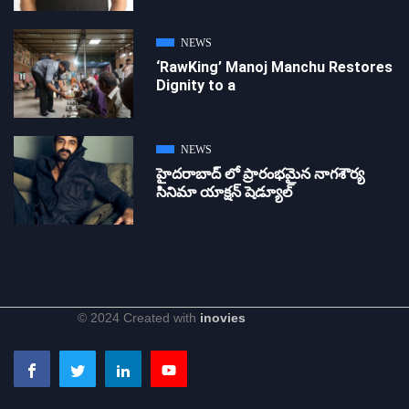
NEWS
‘RawKing’ Manoj Manchu Restores
Dignity to a
NEWS
హైదరాబాద్ లో ప్రారంభమైన నాగశౌర్య
సినిమా యాక్షన్ షెడ్యూల్
© 2024 Created with
inovies