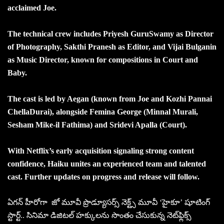
acclaimed Joe.
The technical crew includes Priyesh GuruSwamy as Director
of Photography, Sakthi Pranesh as Editor, and Vijai Bulganin
as Music Director, known for compositions in Court and
Baby.
The cast is led by Aegan (known from Joe and Kozhi Pannai
ChellaDurai), alongside Femina George (Minnal Murali,
Sesham Mike-il Fathima) and Sridevi Apalla (Court).
With Netflix’s early acquisition signaling strong content
confidence, Haiku unites an experienced team and talented
cast. Further updates on progress and release will follow.
ఏగన్ హీరోగా జో మూవీ ప్రొడ్యూస‌ర్స్ నెక్ట్స్ మూవీ ‘హైకూ’ షూటింగ్
స్టార్ట్.. సినిమా డిజిటల్ హక్కులను సొంతం చేసుకున్న నెట్‌ఫ్లిక్స్