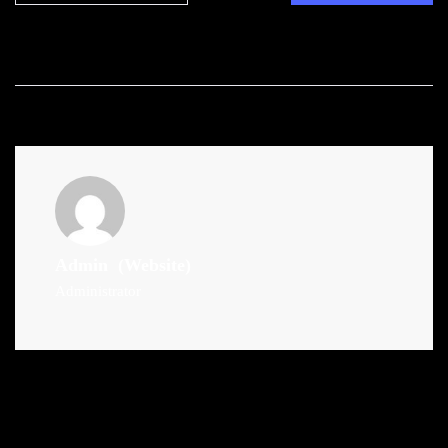
Admin
(Website)
Administrator