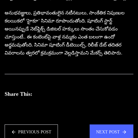
అనుభవజ్ఞులు, ప్రతిభావంతులైన నటీనటులు, సాంకేతిక నిపుణుల
కలయికలో ‘హైకూ’ సినిమా రూపొందుతోంది. షూటింగ్ స్టార్ట్
అయినప్పుడే నెట్‌ఫ్లిక్స్ డిజిటల్ హక్కులు సొంతం చేసుకోవడం
చూస్తుంటే.. ఈ కంటెంట్‌పై వాళ్ల నమ్మకం ఎంత బలంగా ఉందో
అర్థమవుతోంది. సినిమా షూటింగ్ డీటెయిల్స్, రిలీజ్ డేట్ తదితర
వివరాలను త్వరలో క్ర‌మక్రమంగా వెల్లడిస్తామని మేకర్స్ తెలిపారు.
Share This:
PREVIOUS POST
NEXT POST