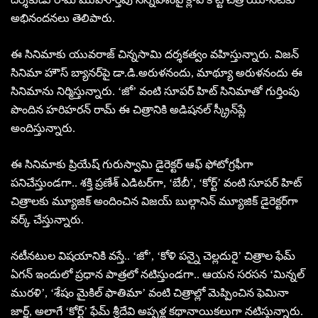
అభినందనలు తెలిపారు.
ఈ సినిమాకు యువ‌రాజ్ చిన్న‌సామి దర్శకత్వం వహిస్తున్నారు. విజ‌న్
సినిమా హౌస్ బ్యాన‌ర్‌పై డా.డి.అరుళ‌నందు, మాథ్యూ అరుళ‌నందు ఈ
సినిమాను నిర్మిస్తున్నారు. ‘జో’ వంటి సూప‌ర్ హిట్ సినిమాతో గుర్తింపు
పొందిన హ‌రిహ‌రన్ రామ్ ఈ చిత్రానికి అడిషనల్ స్క్రీన్‌ప్లే
అందిస్తున్నారు.
ఈ సినిమాకు ప్రియేష్ గురుస్వామి డైరెక్టర్ ఆఫ్ ఫోటోగ్రఫీగా
పనిచేస్తుండగా.. శక్తి ప్రణేశ్ ఎడిటర్‌గా, ‘బేబీ’, ‘కోర్ట్’ వంటి సూపర్ హిట్
చిత్రాలకు మ్యూజిక్ అందించిన విజయ్ బుల్గానిన్ మ్యూజిక్ డైరెక్టర్‌గా
వర్క్ చేస్తున్నారు.
న‌టీన‌టుల విష‌యానికి వ‌స్తే.. ‘జో’, ‘కోళి ప‌న్నై చెల్ల‌దురై’ చిత్రాల ఫేమ్
ఏగన్ ఇందులో ప్ర‌ధాన పాత్ర‌లో నటిస్తుండగా.. ఆయ‌న స‌ర‌స‌న ‘మిన్నల్
మురళి’, ‘శేషం మైకిల్ ఫాతిమా’ వంటి చిత్రాల్లో మెప్పించిన ఫెమినా
జార్జ్, అలాగే ‘కోర్ట్’ ఫేమ్ శ్రీదేవి అప్ప‌ళ్ల కథానాయికలుగా నటిస్తున్నారు.