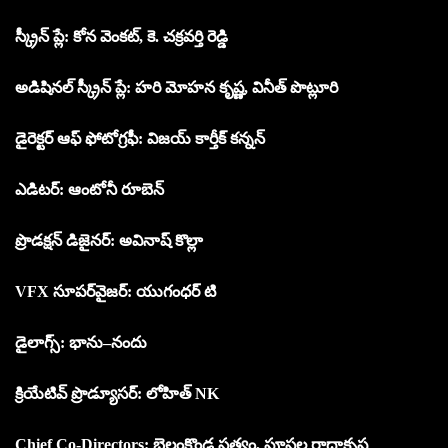
స్క్రీన్ ప్లే: కోన వెంకట్, కె. చక్రవర్తి రెడ్డి
అడిషినల్ స్క్రీన్ ప్లే: హరి మోహన కృష్ణ, వినీత్ పొట్లూరి
డైరెక్టర్ ఆఫ్ ఫోటోగ్రఫీ: విజయ్ కార్తీక్ కన్నన్
ఎడిటర్: ఆంటోనీ రూబెన్
ప్రొడక్షన్ డిజైనర్: అవినాష్ కొల్లా
VFX సూపర్‌వైజర్: యుగంధర్ టి
డైలాగ్స్: భాను–నందు
క్రియేటివ్ ప్రొడ్యూసర్: లోహిత్ NK
Chief Co-Directors: బెల్లంకొండ సత్యం, పూసల రాధాకృష్ణ