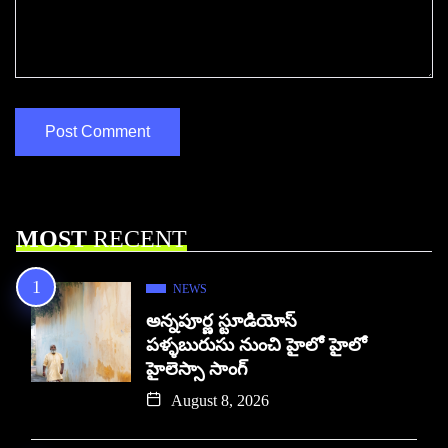
MOST
RECENT
NEWS
అన్నపూర్ణ స్టూడియోస్
పళ్ళబురుసు నుంచి హైలో హైలో
హైలెస్సా సాంగ్
August 8, 2026