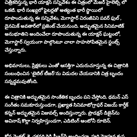
చిత్రీకరిస్తున్న భారీ యాక్షన్ సన్నివేశం ఈ చిత్రంలో మేజర్ హైలెట్స్ లో
ఒకటి. భారీ సంఖ్యలో ఫైటర్లతో అత్యంత భారీ స్థాయిలో
రూపొందుతున్న ఈ సన్నివేశం, మెగాస్టార్ చిరంజీవిని పవర్ ఫుల్ ,
డైనమిక్ అవతార్‌లో ప్రజెంట్ చేయనుంది. అద్భుతమైన సినిమాటిక్
అనుభూతిని అందించేలా రూపొందుతున్న ఈ యాక్షన్ ఘట్టంలో,
మెగాస్టార్ స్వయంగా పాల్గొంటూ చాలా సాహసోపేతమైన స్టంట్స్
చేస్తున్నారు.
అభిమానులు, ప్రేక్షకులు ఎంతో ఆసక్తిగా ఎదురుచూస్తున్న ఈ చిత్రానికి
సంబంధించిన ‘టైటిల్ టీజర్’ను విడుదల చేయడానికి చిత్ర బృందం
సన్నద్ధమవుతోంది.
ఈ చిత్రానికి అద్భుతమైన సాంకేతిక బృందం పని చేస్తోంది. థమన్ ఎస్
సంగీతం సమకూరుస్తుండగా, ప్రఖ్యాత సినిమాటోగ్రాఫర్ విజయ్ కార్తీక్
కన్నన్ అద్భుతమైన విజువల్స్‌ అందిస్తున్నారు. ప్రొడక్షన్ డిజైన్‌ను
అవినాష్ కొల్లా నిర్వహిస్తుండగా, ఎడిటింగ్ ఆంటోనీ రూబెన్.
కోన వెంకట్, కె. చక్రవర్తి రెడ్డి స్క్రీన్‌ప్లే అందించగా, హరి మోహన కృష్ణ,