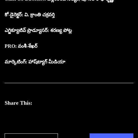
కో-డైరెక్టర్: వి. క్రాంతి చక్రవర్తి
ఎగ్జిక్యూటివ్ ప్రొడ్యూసర్: శరణ్య పోట్ల
PRO: వంశీ-శేఖర్
మార్కెటింగ్: హాష్‌ట్యాగ్ మీడియా
Share This: