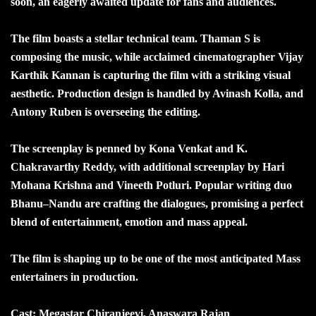
soon, an eagerly awaited update for fans and audiences.
The film boasts a stellar technical team. Thaman S is
composing the music, while acclaimed cinematographer Vijay
Karthik Kannan is capturing the film with a striking visual
aesthetic. Production design is handled by Avinash Kolla, and
Antony Ruben is overseeing the editing.
The screenplay is penned by Kona Venkat and K.
Chakravarthy Reddy, with additional screenplay by Hari
Mohana Krishna and Vineeth Potluri. Popular writing duo
Bhanu–Nandu are crafting the dialogues, promising a perfect
blend of entertainment, emotion and mass appeal.
The film is shaping up to be one of the most anticipated Mass
entertainers in production.
Cast: Megastar Chiranjeevi, Anaswara Rajan