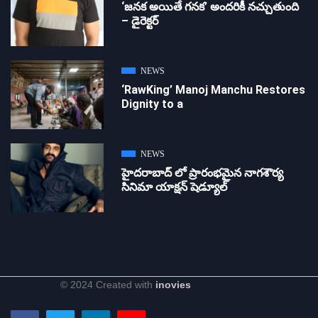
‘జ‌న‌క అయితే గ‌న‌క‌’ అందరికీ నచ్చుతుంది
– డైరెక్ట‌ర్
NEWS
‘RawKing’ Manoj Manchu Restores
Dignity to a
NEWS
హైదరాబాద్ లో ప్రారంభమైన నాగశౌర్య
సినిమా యాక్షన్ షెడ్యూల్
© 2024 Created with
inovies