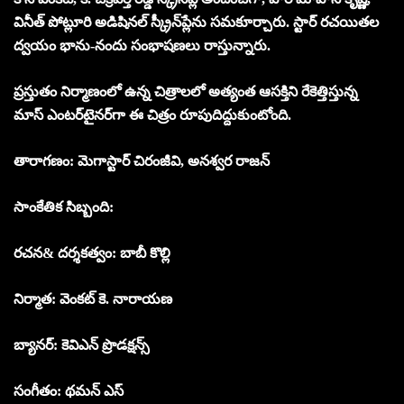
వినీత్ పోట్లూరి అడిషినల్ స్క్రీన్‌ప్లేను సమకూర్చారు. స్టార్ రచయితల
ద్వయం భాను-నందు సంభాషణలు రాస్తున్నారు.
ప్రస్తుతం నిర్మాణంలో ఉన్న చిత్రాలలో అత్యంత ఆసక్తిని రేకెత్తిస్తున్న
మాస్ ఎంటర్‌టైనర్‌గా ఈ చిత్రం రూపుదిద్దుకుంటోంది.
తారాగణం: మెగాస్టార్ చిరంజీవి, అనశ్వర రాజన్
సాంకేతిక సిబ్బంది:
రచన& దర్శకత్వం: బాబీ కొల్లి
నిర్మాత: వెంకట్ కె. నారాయణ
బ్యానర్: కెవిఎన్ ప్రొడక్షన్స్
సంగీతం: థమన్ ఎస్