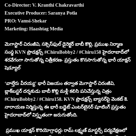
Co-Director: V. Kranthi Chakravarthi
Executive Producer: Saranya Potla
PRO: Vamsi-Shekar
Marketing: Haashtag Media
మెగాస్టార్ చిరంజీవి, సక్సెస్‌ఫుల్ డైరెక్టర్ బాబీ కొల్లి, ప్రముఖ నిర్మాణ
సంస్థ KVN ప్రొడక్షన్స్ #ChiruBobby2 / #Chiru158 హైదరాబాద్‌లో
శరవేగంగా సాగుతోన్న చిత్రీకరణ- ప్రస్తుతం కొనసాగుతోన్న భారీ యాక్షన్
షెడ్యూల్
‘వాల్తేరు వీరయ్య’ భారీ విజయం తర్వాత మెగాస్టార్ చిరంజీవి,
బ్లాక్‌బస్టర్ దర్శకుడు బాబీ కొల్లి మళ్లీ కలిసి పనిచేస్తున్న చిత్రం
#ChiruBobby2 / #Chiru158. KVN ప్రొడక్షన్స్ బ్యానర్‌పై వెంకట్ కె.
నారాయణ నిర్మిస్తున్న ఈ భారీ బడ్జెట్ ఎంటర్‌టైనర్ షూటింగ్ ప్రస్తుతం
హైదరాబాద్‌లో విస్తృతంగా జరుగుతోంది.
ప్రముఖ యాక్షన్ కొరియోగ్రాఫర్లు రామ్-లక్ష్మణ్ మాస్టర్స్ పర్యవేక్షణలో