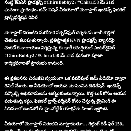
సంస్థ కేవీఎన్ ప్రొడక్షన్స్ #ChiruBobby2 / #Chiru158 మే 21న
ఘనంగా ప్రారంభం- జిమ్ సెషన్ వీడియోలో మెగాస్టార్ ఇంటెన్స్ ఫిజికల్
ట్రాన్స్‌ఫర్మేషన్ రివీల్
మెగాస్టార్ చిరంజీవి మరోసారి సక్సెస్‌ఫుల్ దర్శకుడు బాబీ కొల్లి‌తో
చేతులు కలుపుతున్నారు. ప్రతిష్టాత్మక KVN ప్రొడక్షన్స్ బ్యానర్‌పై
వెంకట్ కె నారాయణ నిర్మిస్తున్న ఈ భారీ కమర్షియల్ ఎంటర్‌టైనర్
#ChiruBobby2 / #Chiru158 మే 21న ఘనంగా పూజా
కార్యక్రమాలతో ప్రారంభం కానుంది.
ఈ ప్రకటనను చిరంజీవి స్వయంగా ఒక పవర్‌ఫుల్ జిమ్ వీడియో ద్వారా
రివిల్ చేశారు. ఆ వీడియోలో ఆయన చూపించిన డెడికేషన్, ఇంటెన్స్
వర్కౌట్స్ అభిమానులను ఆకట్టుకుంటున్నాయి. కొత్త లుక్ కోసం ఆయన
పడుతున్న కష్టం, ఫిజికల్ ట్రాన్స్‌ఫర్మేషన్ కోసం చేస్తున్న ట్రైనింగ్ ఈ
సినిమాలో ఉండబోయే హై-వోల్టేజ్ యాక్షన్‌కు హింట్ ఇస్తోంది.
వీడియోలో మెగాస్టార్ చిరంజీవి మాట్లాడుతూ… గెట్టింగ్ రెడీ ఫర్ 158..