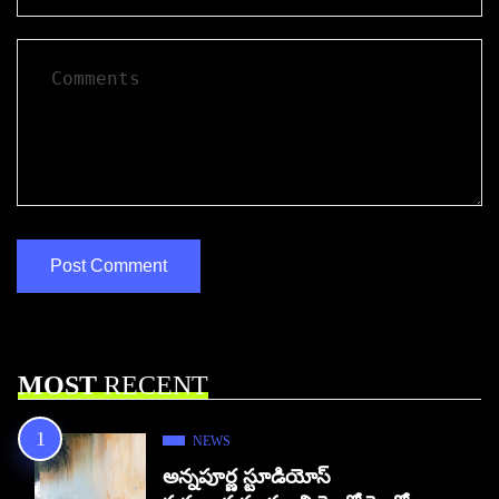
MOST
RECENT
NEWS
అన్నపూర్ణ స్టూడియోస్