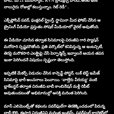
బాబీ.. మే 21 ముహూర్తం.. KVN ప్రొడక్షన్స్ వారిది..అంటే ఇంకో
నాలుగైదు రోజుల్లో కలుస్తున్నాం. గెట్ రెడీ” .
ఎక్స్‌ప్లోసివ్ పవర్, ఫంక్షనల్ స్ట్రెంగ్త్, స్టామినా మీద ఫోకస్ చేసిన ఆ
ట్రైనింగ్ వీడియో ప్రస్తుతం సోషల్ మీడియాలో వైరల్ అవుతోంది.
ఈ వీడియో చూసిన తర్వాత సినిమాలపై చిరంజీవి గారి ప్యాషన్
మరోసారి స్పష్టమౌతోంది. ప్రతి వర్కౌట్‌లో కనిపిస్తున్న ఆ ఇంటన్సిటీ,
తెరపై మరొకసారి ఎలక్ట్రిఫై చేసే పెర్ఫార్మెన్స్ ఇవ్వాలనే ఆయన తపన
ఇంకా పెరిగిందనే విషయం స్పష్టంగా తెలుస్తోంది.
ఇప్పటికే మేకర్స్ విడుదల చేసిన కాన్సెప్ట్ పోస్టర్, లుక్ టెస్ట్ ఇమేజ్
సినిమాపై భారీ అంచనాలు పెంచాయి. ‘వాల్తేరు వీరయ్య’ వంటి
బ్లాక్‌బస్టర్ తర్వాత చిరంజీవి-బాబీ కాంబినేషన్ మళ్లీ రిపీట్
అవుతుండటంతో అభిమానుల్లో ఆసక్తి మరింత పెరిగింది.
మాస్ ఎలిమెంట్స్‌తో కథలను పవర్‌ఫుల్‌గా తెరకెక్కించడంలో పేరున్న
బాబీ కొల్లి, ఈసారి చిరంజీవిని మరింత ఇంటెన్స్, పవర్‌ఫుల్ క్యారెక్టర్‌లో