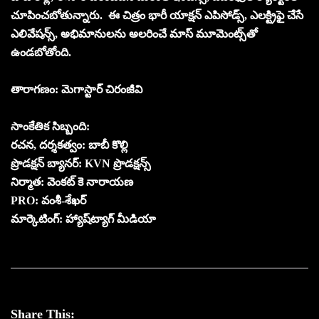
చూపించబోతున్నారు. ఈ చిత్రం భారీ యాక్షన్ ఎపిసోడ్స్, ఎలక్ట్రిఫై చేసే
ఎలివేషన్స్, అభిమానులను అలరించే మాస్ మూమెంట్స్‌తో
ఉండబోతోంది.
తారాగణం: మెగాస్టార్ చిరంజీవి
సాంకేతిక సిబ్బంది:
రచన, దర్శకత్వం: బాబీ కొల్లి
ప్రొడక్షన్ బ్యానర్: KVN ప్రొడక్షన్స్
నిర్మాత: వెంకట్ కె నారాయణ
PRO: వంశీ-శేఖర్
మార్కెటింగ్: హ్యాష్‌ట్యాగ్ మీడియా
Share This: