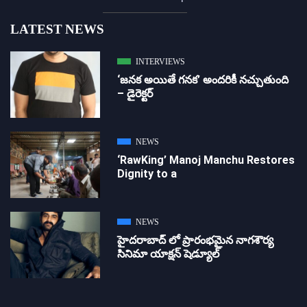
LATEST NEWS
INTERVIEWS
‘జ‌న‌క అయితే గ‌న‌క‌’ అందరికీ నచ్చుతుంది
– డైరెక్ట‌ర్
NEWS
‘RawKing’ Manoj Manchu Restores
Dignity to a
NEWS
హైదరాబాద్ లో ప్రారంభమైన నాగశౌర్య
సినిమా యాక్షన్ షెడ్యూల్