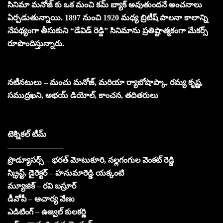
సినిమా మనోజ్ కు ఒక మంచి కమ్ బ్యాక్ అవుతుందనే అంచనాలు
ఏర్పడుతున్నాయి. 1897 నుంచి 1920 మధ్య బ్రిటీష్ పాలనా కాలాన్ని
నేపథ్యంగా తీసుకుని “డేవిడ్ రెడ్డి” సినిమాను ప్రతిష్టాత్మకంగా మేకర్స్
రూపొందిస్తున్నారు.
నటీనటులు – మంచు మనోజ్, మరియా ర్యాబోషాప్కా, రమ్య కృష్ణ,
సముద్రఖని, అభయ్ డియోల్, కాంచన, తదితరులు
టెక్నికల్ టీమ్
———————
ప్రొడ్యూసర్స్ – భరత్ మోటుకూరి, నల్లగంగుల వెంకట్ రెడ్డి
స్క్రిప్ట్, డైరెక్టర్ – హనుమారెడ్డి యక్కంటి
మ్యూజిక్ – రవి బస్రూర్
డీవోపీ – ఆచార్య వేణు
ఎడిటింగ్ – ఉజ్వల్ కులకర్ణి