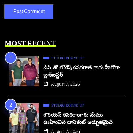
MOST
RECENT
STUDIO ROUND UP
డిసి తో లోకేష్ కనగరాజ్ గారు హీరోగా
బ్లాక్‌బస్టర్
August 7, 2026
STUDIO ROUND UP
కొరియన్ కనకరాజు కు మేము
ఊహించిన దానికంటే అద్భుతమైన
August 7, 2026