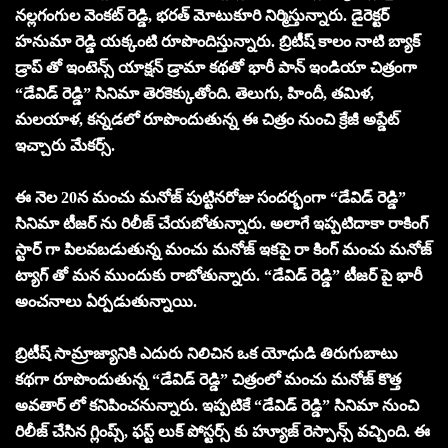
నల్లగంగుల వెంకట్ రెడ్డి, భరత్ మోటుకూరి నిర్మిస్తున్నారు. డైరెక్టర్
హనుమా రెడ్డి యక్కంటి రూపొందిస్తున్నారు. బ్రిటీష్ కాలం నాటి బ్యాక్
డ్రాప్ తో ఇంటెన్స్ యాక్షన్ డ్రామా కథతో భారీ పాన్ ఇండియా చిత్రంగా
“డేవిడ్ రెడ్డి” సినిమా తెరకెక్కుతోంది. తెలుగు, హిందీ, తమిళ,
మలయాళ, కన్నడలో రూపొందుతున్న ఈ చిత్రం నుంచి క్రేజీ అప్డేట్
ఇచ్చారు మేకర్స్.
ఈ నెల 20న మంచు మనోజ్ పుట్టినరోజు సందర్భంగా “డేవిడ్ రెడ్డి”
సినిమా టీజర్ ను రిలీజ్ చేయబోతున్నారు. అలాగే ఇప్పటిదాకా రాకింగ్
స్టార్ గా పిలవబడుతున్న మంచు మనోజ్ ఇకపై రా కింగ్ మంచు మనోజ్
ట్యాగ్ తో మన ముందుకు రాబోతున్నారు. “డేవిడ్ రెడ్డి” టీజర్ పై భారీ
అంచనాలు ఏర్పడుతున్నాయి.
బ్రిటీష్ సామ్రాజ్యానికి ఎదురు నిలిచిన ఒక యోధుడి తిరుగుబాటు
కథగా రూపొందుతున్న “డేవిడ్ రెడ్డి” చిత్రంలో మంచు మనోజ్ కొత్త
అవతార్ లో కనిపించనున్నారు. ఇప్పటికే “డేవిడ్ రెడ్డి” సినిమా నుంచి
రిలీజ్ చేసిన గ్లింప్స్, ఫస్ట్ లుక్ పోస్టర్స్ కు హ్యూజ్ రెస్పాన్స్ వచ్చింది. ఈ