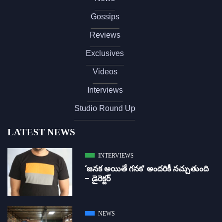
Gossips
Reviews
Exclusives
Videos
Interviews
Studio Round Up
LATEST NEWS
INTERVIEWS
‘జ‌న‌క అయితే గ‌న‌క‌’ అందరికీ నచ్చుతుంది
– డైరెక్ట‌ర్
NEWS