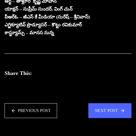
ఆర్ట్ – తాళ్లూరి కృష్ణ మోహన్
యాక్షన్ – సుప్రీమ్ సుందర్, వింగ్ చున్
పీఆర్ఓ – జీఎస్ కే మీడియా (సురేష్ – శ్రీనివాస్)
ఎగ్జిక్యూటివ్ ప్రొడ్యూసర్ – కొట్టు రవికుమార్
కాస్ట్యూమ్స్ – మానస నున్న
Share This:
PREVIOUS POST
NEXT POST