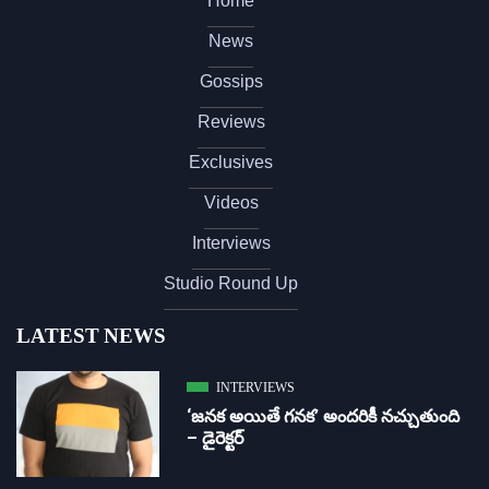
Home
News
Gossips
Reviews
Exclusives
Videos
Interviews
Studio Round Up
LATEST NEWS
INTERVIEWS
‘జ‌న‌క అయితే గ‌న‌క‌’ అందరికీ నచ్చుతుంది
– డైరెక్ట‌ర్