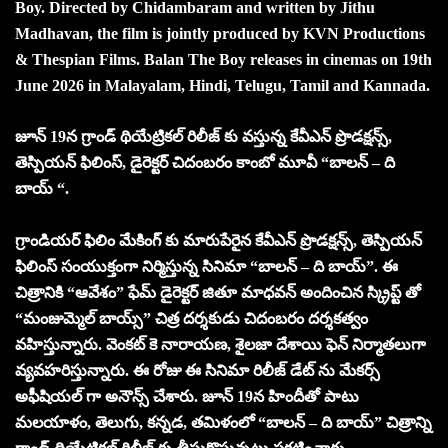
Boy. Directed by Chidambaram and written by Jithu
Madhavan, the film is jointly produced by KVN Productions
& Thespian Films. Balan The Boy releases in cinemas on 19th
June 2026 in Malayalam, Hindi, Telugu, Tamil and Kannada.
జూన్ 19న గ్రాండ్ థియేట్రికల్ రిలీజ్ కు వస్తున్న కేవీఎన్ ప్రొడక్షన్స్,
తెస్పియన్ ఫిలింస్, డైరెక్టర్ చిదంబరం కాంబో మూవీ “బాలన్ – ది
బాయ్ “.
గ్రాండియర్ ఫిలిం మేకింగ్ కు మారుపేరైన కేవీఎన్ ప్రొడక్షన్స్, తెస్పియన్
ఫిలింస్ సంయుక్తంగా నిర్మిస్తున్న సినిమా “బాలన్ – ది బాయ్”. ఈ
చిత్రానికి “ఆవేశం” ఫేమ్ డైరెక్టర్ జితూ మాధవన్ అందించిన స్క్రిప్ట్ తో
“మంజుమ్మెల్ బాయ్స్” చిత్ర దర్శకుడు చిదంబరం దర్శకత్వం
వహిస్తున్నారు. వెంకట్ కె నారాయణ, శైలజా దేశాయి ఫెన్ నిర్మాతలుగా
వ్యవహరిస్తున్నారు. ఈ రోజు ఈ సినిమా రిలీజ్ డేట్ ను మేకర్స్
అఫీషియల్ గా అనౌన్స్ చేశారు. జూన్ 19న హిందీతో పాటు
మలయాళం, తెలుగు, కన్నడ, తమిళంలో “బాలన్ – ది బాయ్” చిత్రాన్ని