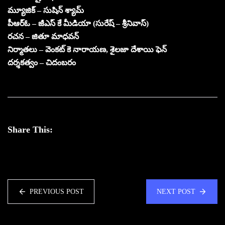
మ్యూజిక్ – సుషిన్ శ్యామ్
పీఆర్ఓ – జీఎస్ కే మీడియా (సురేష్ – శ్రీనివాస్)
రచన – జితూ మాధవన్
నిర్మాతలు – వెంకట్ కె నారాయణ, శైలజా దేశాయి ఫెన్
దర్శకత్వం – చిదంబరం
Share This:
PREVIOUS POST
NEXT POST