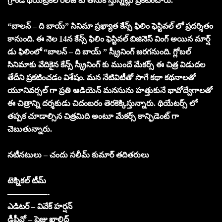
గ్రాండ్ థియేట్రికల్ రిలీజ్ కు తీసుకొస్తున్నట్లు ప్రకటించారు.
“బాలన్ – ది బాయ్” సినిమా ప్రఖ్యాత కేన్స్ ఫిలిం ఫెస్టివల్ లో ప్రదర్శితం
కానుంది. ఈ నెల 14న కేన్స్ ఫిలిం ఫెస్టివల్ బిజినెస్ వింగ్ అయిన మార్ష్
డు ఫిలింలో “బాలన్ – ది బాయ్ ” స్క్రీనింగ్ జరగనుంది. గ్లోబల్
సినిమాకు వేదికైన కేన్స్ స్క్రీనింగ్ కు ముందే మేకర్స్ ఈ చిత్ర విడుదల
తేదీని ప్రకటించడం విశేషం. మన నేటివిటీతో సాగే కథా కథనాలతో
యూనివర్సల్ గా ప్రతి ఆడియెన్ మనసును హత్తుకునే భావోద్వేగాలతో
ఈ చిత్రాన్ని దర్శకుడు చిదంబరం తెరకెక్కిస్తున్నారు. థియేటర్స్ లో
తప్పక చూడాల్సిన చిత్రమిది అంటూ మేకర్స్ కాన్ఫిడెంట్ గా
చెబుతున్నారు.
నటీనటులు – చందు సలీమ్ కుమార్ తదితరులు
టెక్నికల్ టీమ్
—————-
ఎడిటర్ – వివేక్ హర్షన్
డీపీవో – షైజు ఖాలిద్