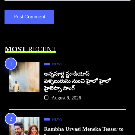
MOST
RECENT
NEWS
అన్నపూర్ణ స్టూడియోస్
పళ్ళబురుసు నుంచి హైలో హైలో
హైలెస్సా సాంగ్
August 8, 2026
NEWS
Rambha Urvasi Meneka Teaser to