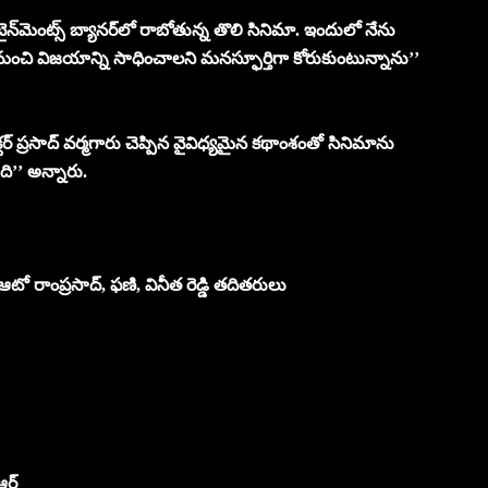
న్‌మెంట్స్ బ్యాన‌ర్‌లో రాబోతున్న తొలి సినిమా. ఇందులో నేను
ంచి విజ‌యాన్ని సాధించాల‌ని మ‌న‌స్ఫూర్తిగా కోరుకుంటున్నాను’’
ెక్టర్ ప్రసాద్ వర్మగారు చెప్పిన వైవిధ్యమైన కథాంశంతో సినిమాను
ది’’ అన్నారు.
ఆటో రాంప్ర‌సాద్‌, ఫ‌ణి, వినీత రెడ్డి త‌దిత‌రులు
ర్‌