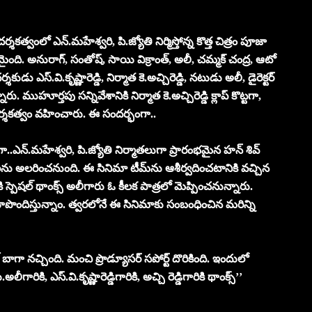
ద‌ర్శ‌క‌త్వంలో ఎన్‌.మ‌హేశ్వ‌రి, పి.జ్యోతి నిర్మిస్తోన్న కొత్త చిత్రం పూజా
ి. అనురాగ్‌, సంతోష్‌, సాయి విక్రాంత్, అలీ, చ‌మ్మ‌క్ చంద్ర‌, ఆటో
శ‌కుడు ఎస్‌.వి.కృష్ణారెడ్డి, నిర్మాత కె.అచ్చిరెడ్డి, న‌టుడు అలీ, డైరెక్ట‌ర్
రు. ముహూర్త‌పు స‌న్నివేశానికి నిర్మాత కె.అచ్చిరెడ్డి క్లాప్ కొట్ట‌గా,
 ద‌ర్శ‌క‌త్వం వ‌హించారు. ఈ సంద‌ర్భంగా..
గా..ఎన్‌.మ‌హేశ్వ‌రి, పి.జ్యోతి నిర్మాత‌లుగా ప్రారంభ‌మైన హ‌న్ శివ్
‌కుల‌ను అల‌రించ‌నుంది. ఈ సినిమా టీమ్‌ను ఆశీర్వ‌దించ‌టానికి వ‌చ్చిన
డిగారికి స్పెష‌ల్ థాంక్స్‌ అలీగారు ఓ కీల‌క పాత్ర‌లో మెప్పించ‌నున్నారు.
ు రూపొందిస్తున్నాం. త్వ‌ర‌లోనే ఈ సినిమాకు సంబంధించిన మ‌రిన్ని
బాగా నచ్చింది. మంచి ప్రొడ్యూసర్ సపోర్ట్ దొరికింది. ఇందులో
ారికి, ఎస్‌.వి.కృష్ణారెడ్డిగారికి, అచ్చి రెడ్డిగారికి థాంక్స్‌’’