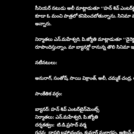
సీనియ‌ర్ న‌టుడు అలీ మాట్లాడుతూ ‘‘హన్ శివ్ ఎంట‌ర్‌టై
కూడా ఓ మంచి పాత్ర‌లో క‌నిపించ‌బోతున్నాను. సినిమా మ
అన్నారు.
నిర్మాత‌లు ఎన్‌.మ‌హేశ్వ‌రి, పి.జ్యోతి మాట్లాడుతూ ‘‘డైర
రూపొందిస్తున్నాం. మా బ్యానర్లో రానున్న తొలి సినిమా ఇ
న‌టీన‌టులు:
అనురాగ్‌, సంతోష్‌, సాయి విక్రాంత్, అలీ, చ‌మ్మ‌క్ చంద్ర‌, 
సాంకేతిక వ‌ర్గం:
బ్యాన‌ర్‌: హ‌న్ శివ్ ఎంట‌ర్‌టైన్‌మెంట్స్‌
నిర్మాత‌లు: ఎన్‌.మ‌హేశ్వ‌రి, పి.జ్యోతి
ద‌ర్శ‌కత్వం: టి.డి.ప్ర‌సాద్ వ‌ర్మ‌
ర‌చ‌న‌: దాస‌రి బ్ర‌హ్మానందం, కుమార్ మ‌ల్లార‌పు, అశ్విన్‌.ఆ