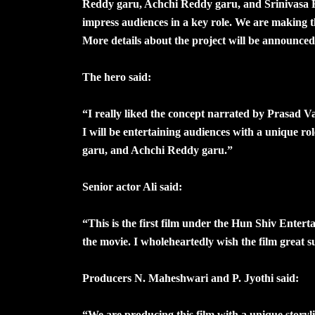
Reddy garu, Achchi Reddy garu, and Srinivasa R
impress audiences in a key role. We are making th
More details about the project will be announced
The hero said:
“I really liked the concept narrated by Prasad V
I will be entertaining audiences with a unique rol
garu, and Achchi Reddy garu.”
Senior actor Ali said:
“This is the first film under the Hun Shiv Entert
the movie. I wholeheartedly wish the film great s
Producers N. Maheshwari and P. Jyothi said:
“We are producing this film with a unique storyl