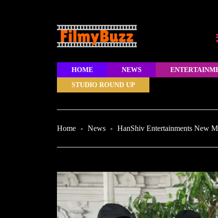
HOME
NEWS
ENTERTAINM
STUDIO ROUND UP
Home
News
HanShiv Entertainments New Mo