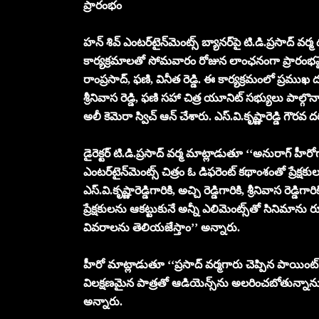
ప్రారంభం
హ‌న్ శివ్ ఎంట‌ర్‌టైన్‌మెంట్స్ బ్యాన‌ర్‌పై టి.డి.ప్ర‌సాద్ వ‌ర్మ 
కార్య‌క్ర‌మాలతో సోమ‌వారం రోజున లాంఛ‌నంగా ప్రారంభమైంద
రాంప్ర‌సాద్‌, ఫ‌ణి, వినీత రెడ్డి. ఈ కార్య‌క్ర‌మంలో ప్ర‌ముఖ ద‌ర్
శ్రీనివాస రెడ్డి, ఫ‌ణి స‌హా చిత్ర యూనిట్ స‌భ్యులు పాల్గొన్నా
అలీ కెమెరా స్విచ్ ఆన్ చేశారు. ఎస్‌.వి.కృష్ణారెడ్డి గౌర‌వ
డైరెక్ట‌ర్ టి.డి.ప్ర‌సాద్ వ‌ర్మ మాట్లాడుతూ ‘‘అనురాగ్ హీరో
ఎంట‌ర్‌టైన్‌మెంట్స్ చిత్రం ఓ డిఫ‌రెంట్ క‌థాంశంతో ప్రేక్ష
ఎస్‌.వి.కృష్ణారెడ్డిగారికి, అచ్చి రెడ్డిగారికి, శ్రీనివాస రెడ్
ప్రేక్ష‌కుల‌ను ఆక‌ట్టుకునే అన్నీ ఎలిమెంట్స్‌తో సినిమాన
వివ‌రాల‌ను తెలియ‌జేస్తాం’’ అన్నారు.
హీరో మాట్లాడుతూ ‘‘ప్రసాద్ వర్మగారు చెప్పిన పాయింట్ 
విల‌క్ష‌ణ‌మైన పాత్ర‌తో ఆడియెన్స్‌ను అల‌రించ‌బోతున్నాను.అలీగ
అన్నారు.