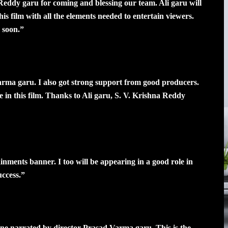
eddy garu for coming and blessing our team. Ali garu will
is film with all the elements needed to entertain viewers.
 soon.”
arma garu. I also got strong support from good producers.
e in this film. Thanks to Ali garu, S. V. Krishna Reddy
ainments banner. I too will be appearing in a good role in
uccess.”
ine narrated by director Prasad Varma garu. This is the