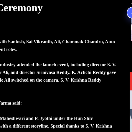
a Ceremony
g with Santosh, Sai Vikranth, Ali, Chammak Chandra, Auto
t roles.
industry attended the launch event, including director S. V.
 Ali, and director Srinivasa Reddy. K. Achchi Reddy gave
le Ali switched on the camera. S. V. Krishna Reddy
Varma said:
 Maheshwari and P. Jyothi under the Hun Shiv
ith a different storyline. Special thanks to S. V. Krishna