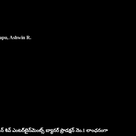
apu, Ashwin R.
న్ శివ్ ఎంట‌ర్‌టైన్‌మెంట్స్ బ్యాన‌ర్ ప్రొడక్ష‌న్ నెం.1 లాంఛనంగా