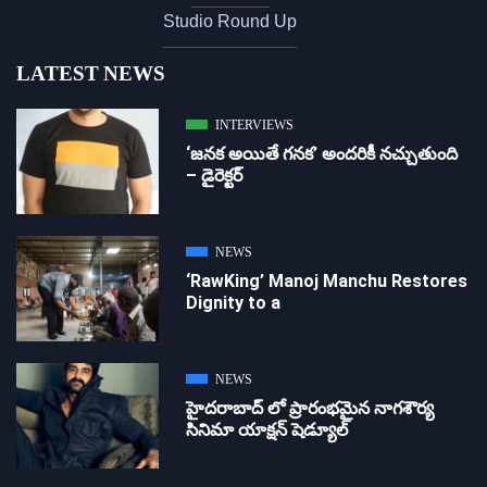
Studio Round Up
LATEST NEWS
INTERVIEWS
‘జ‌న‌క అయితే గ‌న‌క‌’ అందరికీ నచ్చుతుంది
– డైరెక్ట‌ర్
NEWS
‘RawKing’ Manoj Manchu Restores
Dignity to a
NEWS
హైదరాబాద్ లో ప్రారంభమైన నాగశౌర్య
సినిమా యాక్షన్ షెడ్యూల్