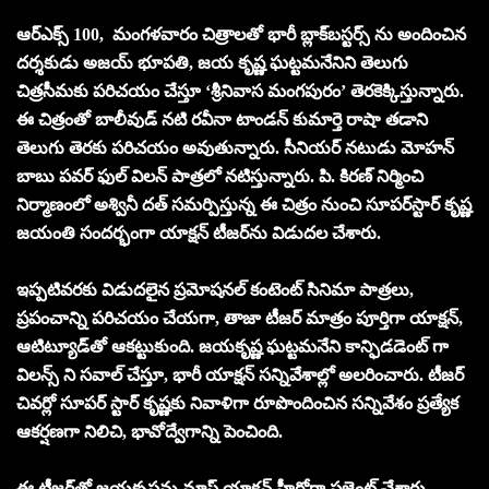
ఆర్ఎక్స్ 100, మంగళవారం చిత్రాలతో భారీ బ్లాక్‌బస్టర్స్ ను అందించిన
దర్శకుడు అజయ్ భూపతి, జయ కృష్ణ ఘట్టమనేనిని తెలుగు
చిత్రసీమకు పరిచయం చేస్తూ ‘శ్రీనివాస మంగపురం’ తెరకెక్కిస్తున్నారు.
ఈ చిత్రంతో బాలీవుడ్ నటి రవీనా టాండన్ కుమార్తె రాషా తడాని
తెలుగు తెరకు పరిచయం అవుతున్నారు. సీనియర్ నటుడు మోహన్
బాబు పవర్ ఫుల్ విలన్ పాత్రలో నటిస్తున్నారు. పి. కిరణ్ నిర్మించి
నిర్మాణంలో అశ్వినీ దత్ సమర్పిస్తున్న ఈ చిత్రం నుంచి సూపర్‌స్టార్ కృష్ణ
జయంతి సందర్భంగా యాక్షన్ టీజర్‌ను విడుదల చేశారు.
ఇప్పటివరకు విడుదలైన ప్రమోషనల్ కంటెంట్ సినిమా పాత్రలు,
ప్రపంచాన్ని పరిచయం చేయగా, తాజా టీజర్ మాత్రం పూర్తిగా యాక్షన్,
ఆటిట్యూడ్‌తో ఆకట్టుకుంది. జయకృష్ణ ఘట్టమనేని కాన్ఫిడడెంట్ గా
విలన్స్ ని సవాల్ చేస్తూ, భారీ యాక్షన్ సన్నివేశాల్లో అలరించారు. టీజర్
చివర్లో సూపర్ స్టార్ కృష్ణకు నివాళిగా రూపొందించిన సన్నివేశం ప్రత్యేక
ఆకర్షణగా నిలిచి, భావోద్వేగాన్ని పెంచింది.
ఈ టీజర్‌తో జయకృష్ణను మాస్ యాక్షన్ హీరోగా ప్రజెంట్ చేశారు.