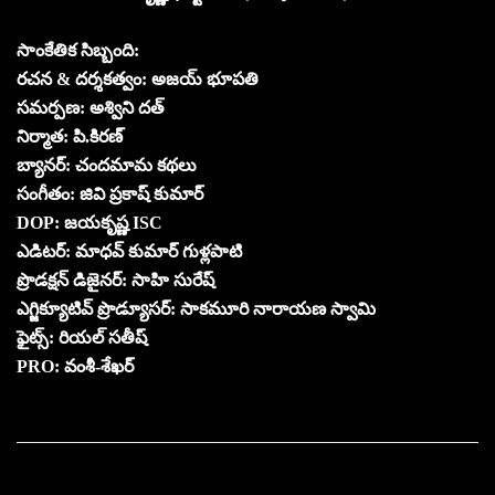
సాంకేతిక సిబ్బంది:
రచన & దర్శకత్వం: అజయ్ భూపతి
సమర్పణ: అశ్విని దత్
నిర్మాత: పి.కిరణ్
బ్యానర్: చందమామ కథలు
సంగీతం: జివి ప్రకాష్ కుమార్
DOP: జయకృష్ణ ISC
ఎడిటర్: మాధవ్ కుమార్ గుళ్లపాటి
ప్రొడక్షన్ డిజైనర్: సాహి సురేష్
ఎగ్జిక్యూటివ్ ప్రొడ్యూసర్: సాకమూరి నారాయణ స్వామి
ఫైట్స్: రియల్ సతీష్
PRO: వంశీ-శేఖర్