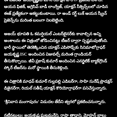
ఆయన ఫిజిక్, అగ్రెసివ్ బాడీ లాంగ్వేజ్, యాక్షన్ సీక్వెన్స్‌లలో చూపిన
ఈజ్ ప్రత్యేకంగా ఆకట్టుకుంటాయి. రా అండ్ రగ్డ్ లుక్ ఆయన స్క్రీన్
ప్రెజెన్స్‌ను మరింత బలంగా నిలబెట్టింది.
అజయ్ భూపతి ఓ కమర్షియల్ ఎంటర్‌టైనర్‌కు కావాల్సిన అన్ని
అంశాలను ఈ చిత్రంలో జోడించినట్లు టీజర్ ద్వారా స్పష్టమవుతోంది.
భారీ స్థాయిలో తెరకెక్కించిన యాక్షన్ ఎపిసోడ్స్‌కు సినిమాటోగ్రాఫర్
జయకృష్ణ ISC అందించిన విజువల్స్ మరింత గ్రాండియర్
తీసుకొచ్చాయి. జీవీ ప్రకాష్ కుమార్ అందించిన ఎనర్జిటిక్ బ్యాక్‌గ్రౌండ్
స్కోర్ టీజర్‌ను మరో స్థాయికి తీసుకెళ్లింది.
ఈ చిత్రానికి మాధవ్ కుమార్ గుల్లపల్లి ఎడిటర్‌గా, సాహి సురేష్ ప్రొడక్షన్
డిజైనర్‌గా, రియల్ సతీష్ యాక్షన్ కొరియోగ్రాఫర్‌గా పనిచేస్తున్నారు.
‘శ్రీనివాస మంగాపురం’ విడుదల తేదీని త్వరలో ప్రకటించనున్నారు.
నటీనటులు: జయకృష్ణ ఘట్టమనేని, రాషా తాడాని, మోహన్ బాబు