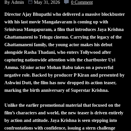
By
Admin
May 31, 2026
0 Comment
Director Ajay Bhupathi who delivered a massive blockbuster
with his last movie Mangalavaram is coming up with
Srinivasa Mangapuram, a film that introduces Jaya Krishna
Ghattamaneni to Telugu cinema. Carrying the legacy of the
Ghattamaneni family, the young actor makes his debut
alongside Rasha Thadani, who enters Tollywood after
capturing nationwide attention with the chartbuster Uyi
Amma. SEnior actor Mohan Babu takes on a powerful
negative role. Backed by producer P Kiran and presented by
Ashwini Dutt, the film has now dropped its action teaser,
marking the birth anniversary of Superstar Krishna.
Unlike the earlier promotional material that focused on the
film’s characters and world, the new teaser is driven entirely
by action and attitude. Jaya Krishna is seen stepping into
confrontations with confidence, issuing a stern challenge