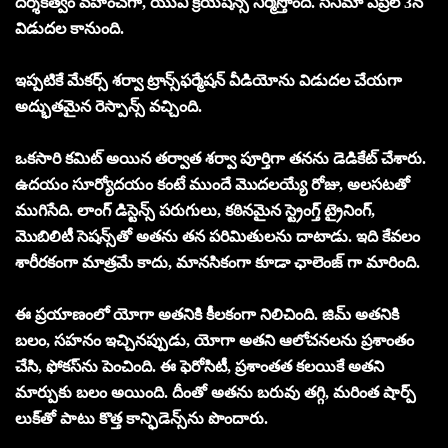
దర్శకత్వం వహించగా, యువి క్రియేషన్స్ నిర్మిస్తోంది. సినిమా ఏప్రిల్ 3న
విడుదల కానుంది.
ఇప్పటికే మేకర్స్ శర్వా ట్రాన్స్‌ఫర్మేషన్ వీడియోను విడుదల చేయగా
అద్భుతమైన రెస్పాన్స్ వచ్చింది.
ఒకసారి కమిట్ అయిన తర్వాత శర్వా పూర్తిగా తనను డెడికేట్ చేశారు.
ఉదయం సూర్యోదయం కంటే ముందే మొదలయ్యే రోజు, అలసటతో
ముగిసేది. లాంగ్ డిస్టెన్స్ పరుగులు, కఠినమైన స్ట్రెంగ్త్ ట్రైనింగ్,
మొబిలిటీ సెషన్స్‌తో అతను తన పరిమితులను దాటాడు. ఇది కేవలం
శారీరకంగా మాత్రమే కాదు, మానసికంగా కూడా ఛాలెంజ్ గా మారింది.
ఈ ప్రయాణంలో యోగా అతనికి కీలకంగా నిలిచింది. జిమ్ అతనికి
బలం, సహనం ఇచ్చినప్పుడు, యోగా అతని ఆలోచనలను ప్రశాంతం
చేసి, ఫోకస్‌ను పెంచింది. ఈ ఫెరోసిటీ, ప్రశాంతత కలయికే అతని
మార్పుకు బలం అయింది. దీంతో అతను బరువు తగ్గి, మరింత షార్ప్
లుక్‌తో పాటు కొత్త కాన్ఫిడెన్స్‌ను పొందారు.