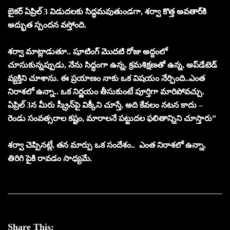
బైకర్ ఏప్రిల్ 3 విడుదలకు సిద్ధమవుతుండగా, శర్వా కొత్త అవతార్‌కి
అద్భుత స్పందన వస్తోంది.
శర్వా మాట్లాడుతూ.. షూటింగ్ మొదటి రోజు అద్దంలో
చూసుకున్నప్పుడు, నేను సిద్ధంగా ఉన్న, క్రమశిక్షణతో ఉన్న, అప్‌డేటెడ్
వ్యక్తిని చూశాను. ఈ ప్రయాణం నాకు ఒక విషయం నేర్పింది..ఎంత
నిరాశలో ఉన్నా.. ఒక నిర్ణయం తీసుకుంటే పూర్తిగా మారిపోవచ్చు.
ఏప్రిల్ 3న మీరు స్క్రీన్‌పై విక్కీని చూస్తే, అది కేవలం నటన కాదు –
రెండు సంవత్సరాల కష్టం, మారాలనే పట్టుదల ఫలితాన్నిని చూస్తారు”
శర్వా చెప్పినట్లే, తన మార్పు ఒక సందేశం.. ఎంత నిరాశలో ఉన్నా,
తిరిగి పైకి రావడం సాధ్యమే.
Share This: