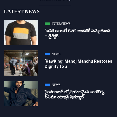
LATEST NEWS
INTERVIEWS
‘జ‌న‌క అయితే గ‌న‌క‌’ అందరికీ నచ్చుతుంది
– డైరెక్ట‌ర్
NEWS
‘RawKing’ Manoj Manchu Restores
Dignity to a
NEWS
హైదరాబాద్ లో ప్రారంభమైన నాగశౌర్య
సినిమా యాక్షన్ షెడ్యూల్