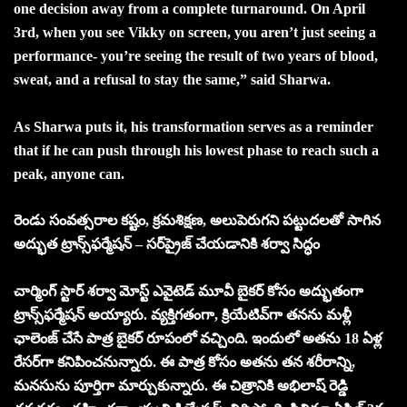
one decision away from a complete turnaround. On April
3rd, when you see Vikky on screen, you aren’t just seeing a
performance- you’re seeing the result of two years of blood,
sweat, and a refusal to stay the same,” said Sharwa.
As Sharwa puts it, his transformation serves as a reminder
that if he can push through his lowest phase to reach such a
peak, anyone can.
రెండు సంవత్సరాల కష్టం, క్రమశిక్షణ, అలుపెరుగని పట్టుదలతో సాగిన
అద్భుత ట్రాన్స్‌ఫర్మేషన్ – సర్‌ప్రైజ్ చేయడానికి శర్వా సిద్ధం
చార్మింగ్ స్టార్ శర్వా మోస్ట్ ఎవైటెడ్ మూవీ బైకర్ కోసం అద్భుతంగా
ట్రాన్స్‌ఫర్మేషన్ అయ్యారు. వ్యక్తిగతంగా, క్రియేటివ్‌గా తనను మళ్లీ
ఛాలెంజ్ చేసే పాత్ర బైకర్ రూపంలో వచ్చింది. ఇందులో అతను 18 ఏళ్ల
రేసర్‌గా కనిపించనున్నారు. ఈ పాత్ర కోసం అతను తన శరీరాన్ని,
మనసును పూర్తిగా మార్చుకున్నారు. ఈ చిత్రానికి అభిలాష్ రెడ్డి