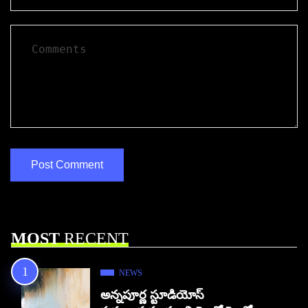
MOST
RECENT
NEWS
అన్నపూర్ణ స్టూడియోస్