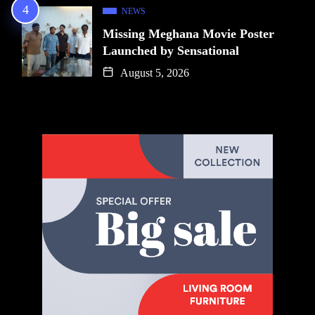
NEWS
Missing Meghana Movie Poster
Launched by Sensational
August 5, 2026