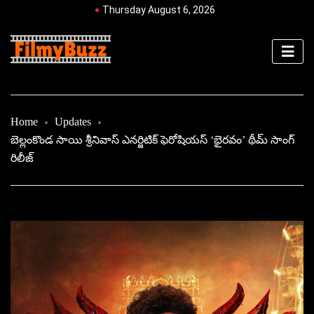
Thursday August 6, 2026
Home
Updates
బెల్లంకొండ సాయి శ్రీనివాస్ ఎనర్జిటిక్ ఫెరోషియస్ ‘భైరవం’ థీమ్ సాంగ్‌
రిలీజ్