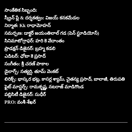
సాంకేతిక సిబ్బంది:
స్క్రీన్ ప్లే & దర్శకత్వం: విజయ్ కనకమేడల
నిర్మాత: Kk రాధామోహన్
సమర్పణ: డాక్టర్ జయంతిలాల్ గడ (పెన్ స్టూడియోస్)
సినిమాటోగ్రాఫర్: హరి కె వేదాంతం
ప్రొడక్షన్ డిజైనర్: బ్రహ్మ కడలి
ఎడిటర్: ఛోటా కె ప్రసాద్
సంగీతం: శ్రీ చరణ్ పాకాల
డైలాగ్స్: సత్యర్షి, తూమ్ వెంకట్
లిరిక్స్: భాస్కర భట్ల, కాసర్ల శ్యామ్, చైతన్య ప్రసాద్, బాలాజీ, తిరుపతి
ఫైట్ మాస్టర్స్: రామకృష్ణ, నటరాజ్ మాడిగొండ
పబ్లిసిటీ డిజైనర్: సుధీర్
PRO: వంశీ-శేఖర్