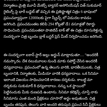
నిర్మాతలు.మైత్రి మూవీ మేకర్స్ బ్యానర్ అసోసియేషన్ విత్ సుకుమార్
రైటింగ్స్ పై భారీ బడ్జెట్ తో వచ్చిన ఈ ప్రతిష్టాత్మక చిత్రం 6 భాషలలో
ప్రపంచవ్యాప్తంగా 12000లకు పైగా స్క్రీన్స్ లో విడుదల కావడం
జరిగింది. ప్రపంచమంతట కలిపి 294 కోట్లతో డే1 వసూళ్లతో రికార్డు
సాధించింది. ప్రపంచమంతటా పాజిటివ్ టాక్ తో ఈ చిత్రం దూసుకెళ్తున్న
సందర్భంగా చిత్ర బృందం బ్లాక్ బస్టర్ ప్రెస్ మీట్ నిర్వహించడం జరిగింది.
ఈ సందర్భంగా ఐకాన్ స్టార్ అల్లు అర్జున్ మాట్లాడుతూ… “అందరికీ
నమస్కారం. దేశ నలుమూలల నుండి మాకు సపోర్ట్ చేసిన అందరికీ
ధన్యవాదాలు. ప్రపంచంలో ఉన్న తెలుగు వారికి, భారతీయులకు, చిత్ర
బృందానికి, నిర్మాతలకు, మీడియా వారికి ధన్యవాదాలు. ఒక సినిమా
ఇలాంటి విజయం సాధించడానికి కారణం దర్శకుడు. కాబట్టి మా
దర్శకుడు సుకుమార్ కి ధన్యవాదాలు. నన్ను ఒక స్థాయిలో
పెట్టినందుకు మీకు రుణపడి ఉంటాను. సినిమా కలెక్షన్స్ చూస్తే నాకు
సినిమాను ఎంత మంది ప్రేక్షకులు చూసారో అర్థం అవుతుంది. చిత్ర
బృందం తరఫున, తెలుగు వారి అందరి తరుపున ప్రపంచ సినీ ప్రేక్షకులు