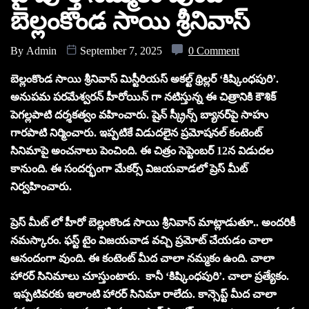
బెల్లంకొండ సాయి శ్రీనివాస్
By
Admin
September 7, 2025
0 Comment
బెల్లంకొండ సాయి శ్రీనివాస్ మిస్టీరియస్ అకల్ట్ థ్రిల్లర్ ‘కిష్కింధపురి’.
అనుపమ పరమేశ్వరన్ హీరోయిన్ గా నటిస్తున్న ఈ చిత్రానికి కౌశిక్
పెగల్లపాటి దర్శకత్వం వహించారు. షైన్ స్క్రీన్స్ బ్యానర్‌పై సాహు
గారపాటి నిర్మించారు. ఇప్పటికే విడుదలైన ప్రమోషనల్ కంటెంట్
సినిమాపై అంచనాలు పెంచింది. ఈ చిత్రం సెప్టెంబర్ 12న విడుదల
కానుంది. ఈ సందర్భంగా మేకర్స్ విజయవాడలో ప్రెస్ మీట్
నిర్వహించారు.
ప్రెస్ మీట్ లో హీరో బెల్లంకొండ సాయి శ్రీనివాస్ మాట్లాడుతూ.. అందరికీ
నమస్కారం. ఫస్ట్ టైం విజయవాడ వచ్చి ప్రమోట్ చేయడం చాలా
ఆనందంగా వుంది. ఈ కంటెంట్ మీద చాలా నమ్మకం ఉంది. చాలా
హారర్ సినిమాలు చూస్తుంటారు. కానీ ‘కిష్కింధపురి’. చాలా ప్రత్యేకం.
ఇప్పటివరకు ఇలాంటి హారర్ సినిమా రాలేదు. కాన్సెప్ట్ మీద చాలా