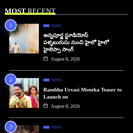
MOST
RECENT
NEWS
అన్నపూర్ణ స్టూడియోస్
పళ్ళబురుసు నుంచి హైలో హైలో
హైలెస్సా సాంగ్
August 8, 2026
NEWS
Rambha Urvasi Meneka Teaser to
Launch on
August 8, 2026
NEWS