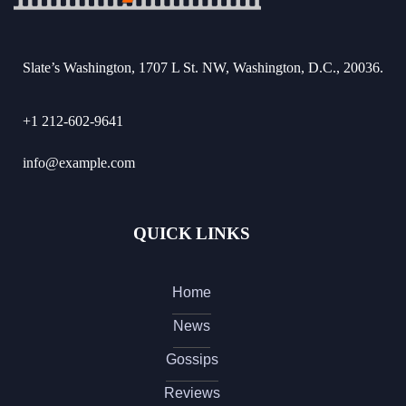
Slate’s Washington, 1707 L St. NW, Washington, D.C., 20036.
+1 212-602-9641
info@example.com
QUICK LINKS
Home
News
Gossips
Reviews