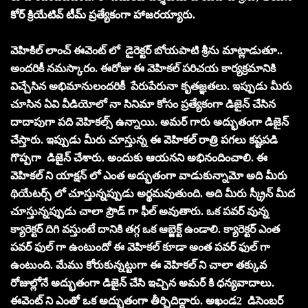
కోర్ క్రియేటివ్ టీమ్ ప్రత్యేకంగా హాజరయ్యారు.
వెహికిల్ లాంచ్ ఈవెంట్ లో డైరెక్టర్ బోయపాటి శ్రీను మాట్లాడుతూ..
అందరికీ నమస్కారం. ఈరోజు ఈ వెహికల్ పరిచయ కార్యక్రమానికి
విచ్చేసిన అభిమానులందరికీ పేరుపేరునా కృతజ్ఞతలు. ఇప్పుడు మీరు
చూసిన ఏవి వీడియోలో నా సినిమా కోసం ప్రత్యేకంగా డిజైన్ చేసిన
దాదాపుగా పది వెహికల్స్ ఉన్నాయి. అమర్ గారు అద్భుతంగా డిజైన్
చేస్తారు. ఇప్పుడు మీరు చూస్తున్న ఈ వెహికల్ రాత్రి పగలు కష్టపడి
గొప్పగా డిజైన్ చేశారు. అందుకు ఆయనని అభినందించాలి. ఈ
వెహికల్ ని యాక్షన్ లో ఎంత అద్భుతంగా వాడుకున్నామో అది మీరు
థియేటర్స్ లో చూస్తున్నప్పుడు అర్థమవుతుంది. అది మీరు స్క్రీన్ మీద
చూస్తున్నప్పుడు చాలా ప్రౌడ్ గా ఫీల్ అవుతారు. ఒక పవర్ వున్న
క్యారెక్టర్ దిగి వస్తుంటే దానికి తగ్గ ఒక ఆబ్జెక్ట్ ఉండాలి. క్యారెక్టర్ ఎంత
పవర్ ఫుల్ గా ఉంటుందో ఈ వెహికల్ కూడా అంత పవర్ ఫుల్ గా
ఉంటుంది. మేము కోరుకున్నట్టుగా ఈ వెహికల్ ని చాలా తక్కువ
రోజుల్లోనే అద్భుతంగా డిజైన్ చేసి ఇచ్చిన అమర్ కి ధన్యవాదాలు.
ఈవెంట్ ని ఎంతో ఒక అద్భుతంగా తీర్చిదిద్దారు. అఖండ2 డిసెంబర్