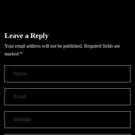
Leave a Reply
Your email address will not be published.
Required fields are
marked
*