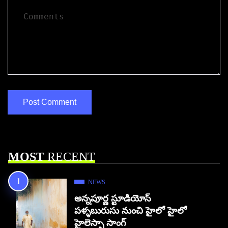
MOST
RECENT
NEWS
అన్నపూర్ణ స్టూడియోస్
పళ్ళబురుసు నుంచి హైలో హైలో
హైలెస్సా సాంగ్