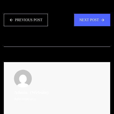
PREVIOUS POST
NEXT POST
Admin
(Website)
Administrator