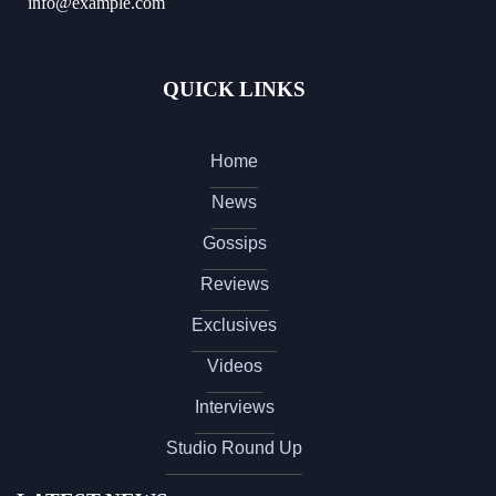
info@example.com
QUICK LINKS
Home
News
Gossips
Reviews
Exclusives
Videos
Interviews
Studio Round Up