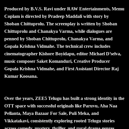
Produced by B.V.S. Ravi under RAW Entertainments, Memu
Coplam is directed by Pradeep Maddali with story by
Shoban Chittuprolu. The screenplay is written by Shoban
Chittuprolu and Chanakya Varma, while dialogues are
penned by Shoban Chittuprolu, Chanakya Varma, and
Gopala Krishna Vidmahe. The technical crew includes
cinematographer Kishore Boyidapu, editor Michael D’selva,
music composer Saket Komanduri, Creative Producer
Gopala Krishna Vidmahe, and First Assistant Director Raj
Kumar Koosana.
Over the years, ZEE5 Telugu has built a strong identity in the
OTT space with successful originals like Paruvu, Aha Naa
Pellanta, Maya Bazaar For Sale, Puli Meka, and
Vikkatakavi, consistently exploring rooted Telugu stories
across comedy, mystery, thriller, and rural drama genres.