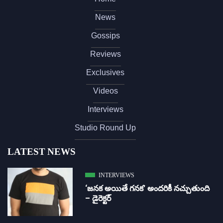
News
Gossips
Reviews
Exclusives
Videos
Interviews
Studio Round Up
LATEST NEWS
INTERVIEWS
‘జ‌న‌క అయితే గ‌న‌క‌’ అందరికీ నచ్చుతుంది
– డైరెక్ట‌ర్