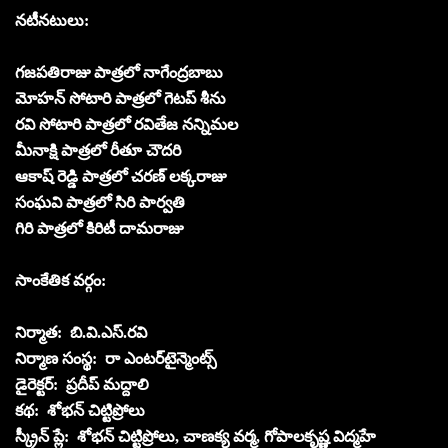
న‌టీన‌టులు:
గ‌జ‌ప‌తిరాజు పాత్ర‌లో నాగేంద్ర‌బాబు
మోహ‌న్ సోటారి పాత్ర‌లో గెట‌ప్ శీను
ర‌వి సోటారి పాత్ర‌లో ర‌వితేజ నన్నిమ‌ల‌
మీనాక్షి పాత్ర‌లో రీతూ చౌద‌రి
ఆకాష్ రెడ్డి పాత్ర‌లో చ‌ర‌ణ్ ల‌క్క‌రాజు
సంఘ‌వి పాత్ర‌లో సిరి పార్వ‌తి
గిరి పాత్ర‌లో కిరిటీ దామ‌రాజు
సాంకేతిక వ‌ర్గం:
నిర్మాత‌: బి.వి.ఎస్‌.ర‌వి
నిర్మాణ సంస్థ‌: రా ఎంట‌ర్‌టైన్మెంట్స్‌
డైరెక్ట‌ర్‌: ప్ర‌దీప్ మ‌ద్దాలి
క‌థ‌: శోభ‌న్ చిట్టిప్రోలు
స్క్రీన్ ప్లే: శోభ‌న్ చిట్టిప్రోలు, చాణక్య వ‌ర్మ‌, గోపాల‌కృష్ణ విద్మ‌హే