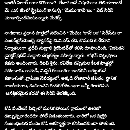
ఇంత‌కీ స‌లార్ రాజు దొరికాడా? లేదా? అనే విష‌యాలు తెలియాలంటే
మే 22న జీ5లో స్ట్రీమింగ్ కానున్న ‘‘మేము‘కాప్’లం’’ వెబ్ సిరీస్
చూడాల్సిందేనంటున్నారు మేక‌ర్స్‌.
నాగ‌బాబు ప్ర‌ధాన పాత్ర‌లో న‌టించిన ‘‘మేము ‘కాప్’లం’’ సిరీస్‌ను రా
ఎంటర్‌టైన్‌మెంట్స్‌ బ్యానర్‌పై బి.వి.ఎస్. రవి, కౌముది కె నేమాని
నిర్మాతలుగా ప్రదీప్ మద్దాలి క్రియేటివ్‌తో కలిసి రూపొందింది. ‘విక‌ట‌క‌వి’
డైరెక్ట‌ర్‌ ప్రదీప్ మద్దాలి దర్శకత్వం వహిస్తున్నారు. శోభన్ చిట్టుప్రోలు
కథను అందించారు. గెట‌ప్ శ్రీను, ర‌వితేజ న‌న్నిమల కీల‌క పాత్ర‌ల్లో
న‌టించారు. కామెడీ, మిస్టరీ కలయికగా అందరినీ ఆక‌ట్టుకునే
కథాంశంతో..గ్రామీణ నేపథ్యంలో, అక్కడి రోజువారీ జీవితం, స్థానిక
రాజకీయాలు, ఊహించని గందరగోళం..ఇలా అన్నీ కలగలిపిన
ఆసక్తికరమైన కథతో ఈ సిరీస్ తెరకెక్కింది.
కోడి పందేల‌నే పిచ్చిలో మునిగిపోయిన గ్రామంలో ఊరిలో
డ‌బ్బున్న‌వారంద‌రూ పోటీ ప‌డుతుంటారు. వారిలో ఒక వ్య‌క్తికి
సంబంధించిన పందెం కోడి ఆకస్మాత్తుగా కనిపించకుండా పోతుంది.