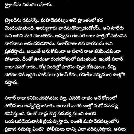
ట్రైల‌ర్‌ను విడుద‌ల చేశారు..
ట్రైల‌ర్‌ను గ‌మ‌నిస్తే.. మహదేవపట్నం అనే ప్రాంతంలో కథ
మొదలవుతుంది. అయ్య‌గారు వార‌సుడొచ్చాడండోయ్‌.. అని పాలేరు
అని అరిచి మ‌రి చెబుతాడు. అప్పుడు గ‌జ‌ప‌తిరాజు పాత్ర‌లో న‌టించిన
నాగ‌బాబు ఆనంద‌ప‌డ‌తాడు. స‌లార్‌రాజు త‌న వార‌సుడు అని
ప్ర‌క‌టిస్తాడు. అయితే అనుకోకుండా ఆ స‌లార్ రాజు క‌నిపించ‌కుండా
పోతాడు. దీంతో ఊరంతా గంద‌ర‌గోళంలో ప‌డుతుంది. ఇంత‌కీ స‌లార్
రాజు ఎవ‌రో కాదు.. కోళ్ల పందెల్లో పాల్గొనాల్సిన కోడిపుంజు. దీన్ని
వెత‌క‌టానికి ఇద్ద‌రు పోలీసులు(గెట‌ప్ శీను, ర‌వితేజ న‌న్నిమల‌) ఊళ్లోకి
వ‌స్తారు.
స‌లార్ రాజు క‌నిపించ‌క‌పోవ‌టం వ‌ల్ల‌..ఎవ‌రికి లాభం అనే కోణంలో
పోలీసులు అన్వేషిస్తుంటారు. అయితే వారికి ఊళ్లో మ‌రో స‌మ‌స్య
క‌నిపిస్తుంది. దీంతో వాళ్లు కొత్త స‌మ‌స్య నుంచి ఊరిని
బ‌య‌ట‌ప‌డేయ‌టానికి ప్ర‌య‌త్నిస్తారు. ఇంత‌కీ మ‌హ‌దేవ‌ప‌ట్నంలోని
ప్ర‌ధాన స‌మ‌స్య ఏంటి? పోలీసులు దాన్ని ఎలా ప‌రిష్క‌రిస్తారు. అస‌లు