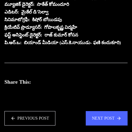
మ్యూజిక్ డైరెక్ట‌ర్‌: సాకేత్ కోమందూరి
ఎడిట‌ర్‌: మైకేల్ డి’సెల్వా
సినిమాటోగ్రఫీ: కిషోర్ బోయిడ‌పు
క్రియేటివ్ ప్రొడ్యూసర్: గోపాలకృష్ణ విద్మ‌హే
ఫ‌స్ట్ అసిస్టెంట్ డైరెక్ట‌ర్‌: రాజ్ కుమార్ కోస‌న‌
పి.ఆర్‌.ఒ: బియాండ్ మీడియా (ఎస్‌.కె.నాయుడు- ఫ‌ణి కందుకూరి)
Share This:
PREVIOUS POST
NEXT POST