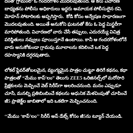
దీంతో గ్రామంలో ఓ గంద‌ర‌గోళం మొద‌ల‌వుతుంది. ఆ కేసు విచారణ
బాధ్యతను పోలీసు అధికారులు ఇద్దరు అమాయక పోలీసులైన రవి,
మోహ‌న్ సోటారిల‌కు అప్ప‌గిస్తారు. కోడి కోసం అన్వేష‌ణ సాధార‌ణంగా
మొద‌ల‌వుతుంది. అయితే అనుకోని ఘటనతో కేసు ఓ పెద్ద మిస్టరీగా
మారిపోతుంది. విచారణలో వారు చేసే తప్పులు, ఎదురయ్యే విచిత్ర
పరిస్థితులు నవ్వులు పూయిస్తూనే ఉంటాయి. కానీ ఆ గందరగోళంలోనే
వారు అనుకోకుండా గ్రామపు మూలాలను కదిలించే ఒక పెద్ద
రహస్యానికి దగ్గరవుతారు.
లోక‌ల్ ఫ్లేవ‌ర్‌తోబ‌ల‌మైన‌, వ్యంగ్య‌మైన‌ పాత్రల చుట్టూ తిరిగే కథనం, క‌థా
పాత్ర‌ల‌తో “మేము కాప్’లం” తెలుగు ZEE5 ఒరిజినల్స్‌లో మ‌రోసారి
ప్రేక్ష‌కుల‌ను మెప్పించే వెబ్ సిరీస్‌గా అల‌రించ‌నుంది. మ‌నం ఎప్పుడూ
చూసే, మ‌న‌ల్ని ప్రతిబింబించే కథలను ఆధునిక మేళవింపుతో చూపించే
జీ5 ప్రాజెక్ట్‌ల జాబితాలో ఇది ఒక‌టిగా మెప్పించ‌నుంది.
‘‘మేము ‘కాప్’లం’’ సిరీస్ అప్ డేట్స్ కోసం జీ5ను ట్యూన్ చేయండి.