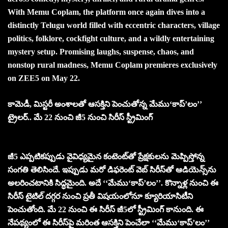
With Memu Coplam, the platform once again dives into a
distinctly Telugu world filled with eccentric characters, village
politics, folklore, cockfight culture, and a wildly entertaining
mystery setup. Promising laughs, suspense, chaos, and
nonstop rural madness, Memu Coplam premieres exclusively
on ZEE5 on May 22.
కామెడీ, మిస్టరీ అంశాల‌తో ఆస‌క్తిని పెంచుతోన్న మేము‘కాప్’లం’’
ట్రైల‌ర్‌.. మే 22 నుంచి జీ5 నుంచి సిరీస్ స్ట్రీమింగ్
జీ5 ఎప్ప‌టిక‌ప్పుడు వైవిధ్య‌మైన కంటెంట్‌తో ప్రేక్ష‌కుల‌ను మెప్పిస్తోన్న
సంగ‌తి తెలిసిందే. ఇప్పుడు మ‌రో డిఫ‌రెంట్ వెబ్ సిరీస్‌తో ఆడియెన్స్‌ను
అల‌రించ‌టానికి సిద్ధ‌మైంది. అదే ‘‘మేము‘కాప్’లం’’. కొన్నాళ్ల నుంచి ఈ
సిరీస్ టైటిల్ ద‌గ్గ‌ర నుంచి ప్ర‌తీ విషయంలోనూ క్యూరియాసిటీని
పెంచుతోంది. మే 22 నుంచి ఈ సిరీస్ జీ5లో స్ట్రీమింగ్ కానుంది. ఈ
నేప‌థ్యంలో ఈ సిరీస్‌పై మ‌రింత ఆస‌క్తిని పెంచేలా ‘‘మేము‘కాప్’లం’’