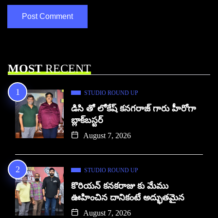
MOST
RECENT
STUDIO ROUND UP
డిసి తో లోకేష్ కనగరాజ్ గారు హీరోగా
బ్లాక్‌బస్టర్
August 7, 2026
STUDIO ROUND UP
కొరియన్ కనకరాజు కు మేము
ఊహించిన దానికంటే అద్భుతమైన
August 7, 2026