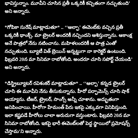
భావిస్తున్నాం. మూవీని చూసిన ప్రతీ ఒక్కరికీ కచ్చితంగా నచ్చుతుంది’
అని అన్నారు.
*గోపికా సురేష్ మాట్లాడుతూ* .. ‘‘ఆల్ఫా’ ఈవెంట్‌కు వచ్చిన ప్రతీ
ఒక్కరికీ థాంక్స్. మా ట్రైలర్ అందరికీ నచ్చిందని ఆశిస్తున్నాను. ఆకాంక్ష
అనే పాత్రలో నేను నటించాను. మహిళలందరికీ ఆ పాత్ర ఎంతో
నచ్చుతుంది. బ్యూటీ విత్ బ్రెయిన్ అన్నట్టుగా నా కారెక్టర్ ఉంటుంది.
ఫిబ్రవరి 20న మా సినిమా రాబోతోంది. అందరూ చూసి సపోర్ట్ చేయండి’
అని అన్నారు.
*డిస్ట్రిబ్యూటర్ రవిశంకర్ మాట్లాడుతూ* .. ‘‘ఆల్పా’ కన్నడ ట్రైలర్
చూసి ఈ మూవీని నేను తీసుకున్నాను. హీరో పర్ఫామెన్స్ చూసి షాక్
అయ్యాను. టీజర్, ట్రైలర్, సాంగ్స్ అన్నీ చూశాను. అద్భుతంగా
అనిపించాయి. హీరోగా హేమంత్ పేరు ఇకపై ఎక్కువగా వినిపిస్తుంది.
ఇలా కష్టపడే హీరోలు చాలా అరుదుగా వస్తుంటారు. ఫిబ్రవరి 20న మా
సినిమా రాబోతోంది. ఇకపై భారీ ఈవెంట్‌లతో పెద్ద స్థాయిలో ప్రమోషన్స్
చేస్తామ’ని అన్నారు.