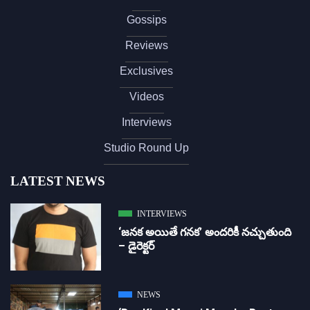
Gossips
Reviews
Exclusives
Videos
Interviews
Studio Round Up
LATEST NEWS
INTERVIEWS
‘జ‌న‌క అయితే గ‌న‌క‌’ అందరికీ నచ్చుతుంది
– డైరెక్ట‌ర్
NEWS