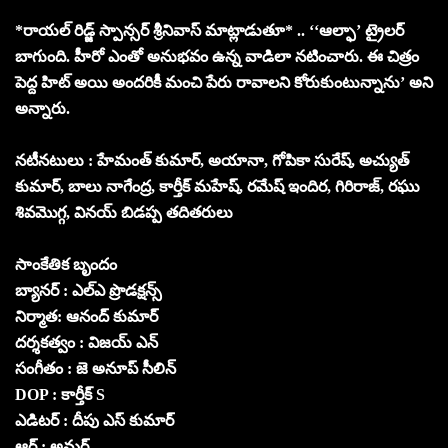
*రాయల్ రిడ్జ్ స్పాన్సర్ శ్రీనివాస్ మాట్లాడుతూ* .. ‘‘ఆల్ఫా’ ట్రైలర్
బాగుంది. హీరో ఎంతో అనుభవం ఉన్న వాడిలా నటించారు. ఈ చిత్రం
పెద్ద హిట్ అయి అందరికీ మంచి పేరు రావాలని కోరుకుంటున్నాను’ అని
అన్నారు.
నటీనటులు : హేమంత్ కుమార్, అయానా, గోపికా సురేష్, అచ్యుత్
కుమార్, బాలు నాగేంద్ర, కార్తీక్ మహేష్, రమేష్ ఇందిర, గిరిరాజ్, రఘు
శివమొగ్గ, వినయ్ బిడప్ప తదితరులు
సాంకేతిక బృందం
బ్యానర్ : ఎల్ఎ ప్రొడక్షన్స్
నిర్మాత: ఆనంద్ కుమార్
దర్శకత్వం : విజయ్ ఎన్
సంగీతం : జె అనూప్ సీలిన్
DOP : కార్తీక్ S
ఎడిటర్ : దీపు ఎస్ కుమార్
ఆర్ట్ : అమర్