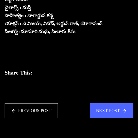
డైలాగ్స్ : మస్తీ
సాహిత్యం : నాగార్జున శర్మ
యాక్షన్ : ఎ విజయ్, వినోద్, అర్జున్ రాజ్, యోగానంద్
పీఆర్వో :మాడూరి మధు, ఏలూరు శీను
Share This:
PREVIOUS POST
NEXT POST