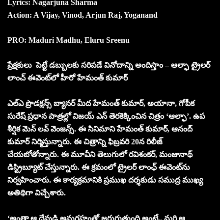
Lyrics: Nagarjuna Sharma
Action: A Vijay, Vinod, Arjun Raj, Yoganand
PRO: Maduri Madhu, Eluru Sreenu
ప్రేక్షకులు పెట్టే డబ్బులకు సరిపడే వినోదాన్ని అందిస్తాం – ఆల్ఫా ట్రైలర్
లాంచ్ ఈవెంట్‌లో హీరో హేమంత్ కుమార్
ఎల్ఎ ప్రొడక్షన్స్ బ్యానర్ మీద హేమంత్ కుమార్, అయానా, గోపీక
సురేష్ ప్రధాన పాత్రల్లో విజయ్ ఎన్ తెరకెక్కించిన చిత్రం ‘ఆల్ఫా’. ఉప
శీర్షిక మెన్ లవ్ వెంజన్స్. ఈ సినిమాని హేమంత్ కుమార్, ఆనంద్
కుమార్ నిర్మిస్తున్నారు. ఈ చిత్రాన్ని ఫిబ్రవరి 20న రిలీజ్
చేయబోతోన్నారు. ఈ మూవీని తెలుగులో రవిశంకర్, మంజునాథ్
డిస్ట్రిబ్యూట్ చేస్తున్నారు. ఈ క్రమంలో ట్రైలర్ లాంఛ్ ఈవెంట్‌ను
నిర్వహించారు. ఈ కార్యక్రమానికి ప్రముఖ దర్శకుడు సముద్ర ముఖ్య
అతిథిగా విచ్చేశారు.
‘అంతా ఆ దేవుడి అనుగ్రహంతో జరుగుతుంది అంటే.. మరి ఆ