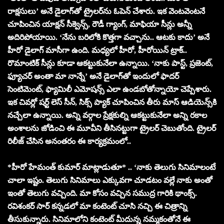
రాక్షసులు’ అనే డైలాగ్‌తో ట్రైలర్‌ను ఓపెన్ చేశారు. ఇక వెంటవెంటనే
చూపించిన యాక్షన్ సీక్వెన్స్, రౌడీ గ్యాంగ్‌, మాఫియా సీన్లు అన్నీ
అదిరిపోయాయి. ‘నేను బరిలోకి కొత్తగా వచ్చాను.. ఆటకు కాదు’ అనే
హీరో డైలాగ్ మాసీగా ఉంది. మధ్యలో హీరో, హీరోయిన్ ట్రాక్..
రొమాంటిక్ సీన్లు కూడా ఆకట్టుకునేలా ఉన్నాయి. ‘నాకు పాస్ట్, ప్రజెంట్,
ఫ్యూచర్ అంతా మా నాన్నే’ అనే డైలాగ్‌తో ఇందులో ఫాదర్
సెంటిమెంట్, ఫ్యామిలీ ఎమోషన్స్‌ ఎలా ఉండబోతోన్నాయో చెప్పేశారు.
ఇక చివర్లో షర్ట్ లెస్ సీన్, సిక్స్ ప్యాక్ చూపించిన తీరు మాస్ ఆడియెన్స్‌కి
నచ్చేలా ఉన్నాయి. అన్ని వర్గాల ప్రేక్షకుల్ని ఆకట్టుకునేలా అన్ని రకాల
అంశాలను జోడించి ఈ మూవీని తీసినట్టుగా ట్రైలర్ చెబుతోంది. ట్రైలర్
రిలీజ్ చేసిన అనంతరం ఈ కార్యక్రమంలో..
*హీరో హేమంత్ కుమార్ మాట్లాడుతూ* .. ‘నాకు తెలుగు సినిమాలంటే
చాలా ఇష్టం. తెలుగు సినిమాలు ఎక్కువగా చూడటం వల్లే నాకు అంతో
ఇంతో తెలుగు వచ్చింది. మా కోసం వచ్చిన సముద్ర గారికి థాంక్స్.
రవిశంకర్ సార్ కన్నడలో మా కంటెంట్ చూసి నచ్చి ఈ చిత్రాన్ని
తీసుకున్నారు. సినిమాలోని కంటెంట్ మీదున్న నమ్మకంతోనే ఈ