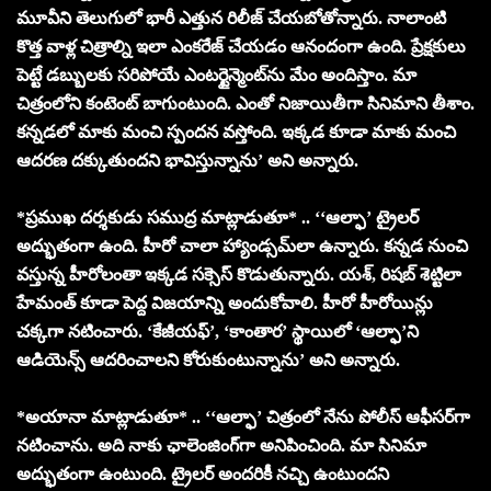
మూవీని తెలుగులో భారీ ఎత్తున రిలీజ్ చేయబోతోన్నారు. నాలాంటి
కొత్త వాళ్ల చిత్రాల్ని ఇలా ఎంకరేజ్ చేయడం ఆనందంగా ఉంది. ప్రేక్షకులు
పెట్టే డబ్బులకు సరిపోయే ఎంటర్టైన్మెంట్‌ను మేం అందిస్తాం. మా
చిత్రంలోని కంటెంట్ బాగుంటుంది. ఎంతో నిజాయితీగా సినిమాని తీశాం.
కన్నడలో మాకు మంచి స్పందన వస్తోంది. ఇక్కడ కూడా మాకు మంచి
ఆదరణ దక్కుతుందని భావిస్తున్నాను’ అని అన్నారు.
*ప్రముఖ దర్శకుడు సముద్ర మాట్లాడుతూ* .. ‘‘ఆల్ఫా’ ట్రైలర్
అద్భుతంగా ఉంది. హీరో చాలా హ్యాండ్సమ్‌లా ఉన్నారు. కన్నడ నుంచి
వస్తున్న హీరోలంతా ఇక్కడ సక్సెస్ కొడుతున్నారు. యశ్, రిషబ్ శెట్టిలా
హేమంత్ కూడా పెద్ద విజయాన్ని అందుకోవాలి. హీరో హీరోయిన్లు
చక్కగా నటించారు. ‘కేజీయఫ్’, ‘కాంతార’ స్థాయిలో ‘ఆల్ఫా’ని
ఆడియెన్స్ ఆదరించాలని కోరుకుంటున్నాను’ అని అన్నారు.
*అయానా మాట్లాడుతూ* .. ‘‘ఆల్ఫా’ చిత్రంలో నేను పోలీస్ ఆఫీసర్‌గా
నటించాను. అది నాకు ఛాలెంజింగ్‌గా అనిపించింది. మా సినిమా
అద్భుతంగా ఉంటుంది. ట్రైలర్ అందరికీ నచ్చి ఉంటుందని