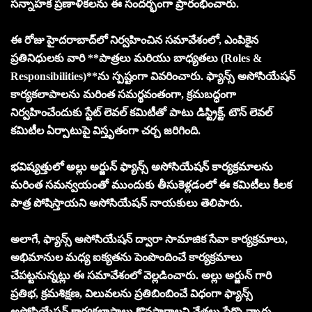
సన్నాహక ప్రణాళికలను ఈ సందర్భంగా ప్రారంభించారు.
ఈ రోజు హైదరాబాద్‌లో నిర్వహించిన సమావేశంలో, ఎంపికైన
ప్రతినిధులకు వారి **పాత్రలు మరియు బాధ్యతలు (Roles &
Responsibilities)**ను స్పష్టంగా వివరించారు. ఫ్యాన్స్ అసోసియేషన్
కార్యకలాపాలను మరింత సమర్థవంతంగా, క్రమబద్ధంగా
నిర్వహించేందుకు స్టేట్ లెవల్ కమిటీతో పాటు డిస్ట్రిక్ట్, టౌన్ లెవల్
కమిటీల ఏర్పాటుపై విస్తృతంగా చర్చ జరిగింది.
భవిష్యత్తులో అల్లు అర్జున్ ఫ్యాన్స్ అసోసియేషన్ కార్యక్రమాలను
మరింత సమన్వయంతో ముందుకు తీసుకెళ్లడంలో ఈ కమిటీలు కీలక
పాత్ర పోషిస్తాయని అసోసియేషన్ నాయకులు తెలిపారు.
అలాగే, ఫ్యాన్స్ అసోసియేషన్ ద్వారా సామాజిక సేవా కార్యక్రమాలు,
అభిమానుల మధ్య ఐక్యతను పెంపొందించే కార్యక్రమాలు
చేపట్టనున్నట్లు ఈ సమావేశంలో వెల్లడించారు. అల్లు అర్జున్ గారి
ప్రతిభ, క్రమశిక్షణ, విలువలను ప్రతిబింబించే విధంగా ఫ్యాన్స్
అసోసియేషన్ కార్యకలాపాలు కొనసాగాలని నేతలు పేర్కొన్నారు.