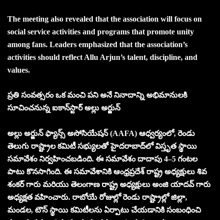
The meeting also revealed that the association will focus on
social service activities and programs that promote unity
among fans. Leaders emphasized that the association’s
activities should reflect Allu Arjun’s talent, discipline, and
values.
ప్ర‌తి సంవ‌త్స‌రం ఒక మంచి ప‌ని అనే నినాదాన్ని అభిమానుల‌కి
సూచించ‌నున్న‌ ఐకాన్‌స్టార్ అల్లు అర్జున్
అల్లు అర్జున్ ఫ్యాన్స్ అసోసియేషన్ (AAFA) ఆధ్వర్యంలో, రెండు
తెలుగు రాష్ట్రాల కమిటీ సభ్యులతో హైదరాబాద్‌లో విస్తృత స్థాయి
సమావేశం నిర్వహించబడింది. ఈ సమావేశం దాదాపు 4–5 గంటల
పాటు కొనసాగింది. ఈ సమావేశానికి ఆంధ్రప్రదేశ్ రాష్ట్ర అధ్యక్షులు శివ
శంకర్ గారు మరియు తెలంగాణ రాష్ట్ర అధ్యక్షులు అంజి యాదవ్ గారు
అధ్యక్షత వహించారు. రాబోయే రోజుల్లో రెండు రాష్ట్రాల్లో జిల్లా,
మండల, టౌన్ స్థాయి కమిటీలను ఏర్పాటు చేయడానికి సంబంధించి