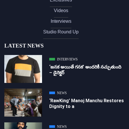
Videos
Interviews
Studio Round Up
LATEST NEWS
INTERVIEWS
‘జ‌న‌క అయితే గ‌న‌క‌’ అందరికీ నచ్చుతుంది
– డైరెక్ట‌ర్
NEWS
‘RawKing’ Manoj Manchu Restores
Dignity to a
NEWS