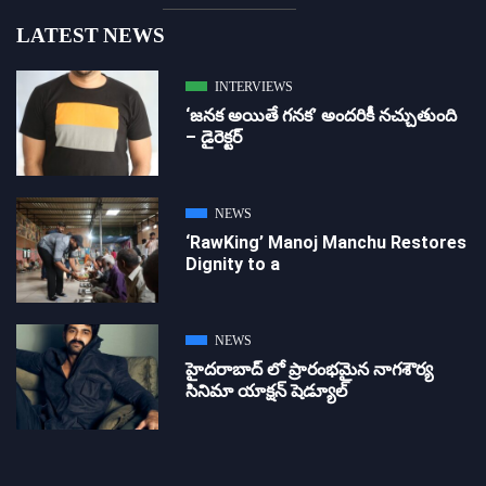
LATEST NEWS
INTERVIEWS
‘జ‌న‌క అయితే గ‌న‌క‌’ అందరికీ నచ్చుతుంది
– డైరెక్ట‌ర్
NEWS
‘RawKing’ Manoj Manchu Restores
Dignity to a
NEWS
హైదరాబాద్ లో ప్రారంభమైన నాగశౌర్య
సినిమా యాక్షన్ షెడ్యూల్