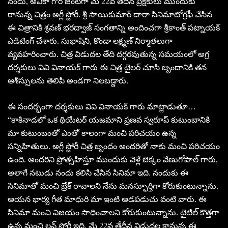
నందు, అవికా గోర్ జంటగా మే 22వ తేదీన ప్రేక్షకులు ముందుకు
రానున్న చిత్రం అగ్లీ స్టోరీ. శ్రీ సాయికుమార్ దారా సినిమాటోగ్రఫీ చేసిన
ఈ చిత్రానికి శ్రవణ్ భరద్వాజ్ సంగతాన్ని అందించగా శ్రీకాంత్ పట్నాయక్
ఎడిటింగ్ చేశారు. సుభాషిని, కొండా లక్ష్మణ్ నిర్మాతలుగా
వ్యవహరించారు. చిత్ర విడుదల తేది దగ్గరవుతున్న సమయంలో అగ్ర
దర్శకులు వివి వినాయక్ గారు ఈ చిత్ర టైలర్ చూసి బృందానికి తన
ఆశీస్సులను తెలిపి అండగా నిలబడ్డారు.
ఈ సందర్భంగా దర్శకులు వివి వినాయక్ గారు మాట్లాడుతూ…
“కాకినాడలో ఒక థియేటర్ యజమాని ప్రణవ స్వరూప్ కుటుంబానికి
మా కుటుంబంతో ఎంతో కాలంగా మంచి పరిచయం ఉన్న
సన్నిహితులు. అగ్లీ స్టోరీ చిత్ర బృందం అందరితో నాకు మంచి పరిచయం
ఉంది. అందరిని ప్రోత్సహిస్తూ ముందుకు వెళ్లే బెక్కం వేణుగోపాల్ గారు,
అలాగే నటుడు నందు కలిసి చేసిన సినిమా ఇది. నందుకు ఈ
సినిమాతో మంచి బ్రేక్ రావాలని నేను మనస్ఫూర్తిగా కోరుకుంటున్నాను.
ఆయన భార్య గీత మాధురి మా ఇంటి ఆడపడుచు వంటి వారు. ఈ
సినిమా మంచి విజయం సాధించాలని కోరుకుంటున్నాను. టైటిల్ కొత్తగా
ఉన్న మంచి లవ్ స్టోరీ ఇది. మే 22వ తేదీన విడుదల కానున్న ఈ