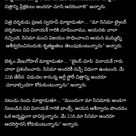
చిత్రాన్ని ప్రేక్షకులు అందరూ చూసి ఆదరించాలి” అన్నారు.
చిత్ర దర్శకుడు ప్రణవ స్వరూప్ మాట్లాడుతూ… “మా సినిమా ట్రైలర్
దర్శకులు వివి వినాయక్ గారికి చూపించాము, ఆయనకు చాలా
నచ్చింది. సినిమా మంచి విజయం సాధించాలని ఆయన మమ్మల్ని
ఆశీర్వదించినందుకు కృతజ్ఞతలు తెలుపుకుంటున్నాను” అన్నారు.
బెక్కం వేణుగోపాల్ మాట్లాడుతూ… “టైలర్ చూసి వినాయక్ గారు
చాలా ప్రశంసించారు. సినిమా అందరికీ నచ్చే విధంగా ఉంటుంది. మే
22వ తేదీన విడుదల కానున్న అగ్లీ స్టోరీ చిత్రాన్ని అందరూ
చూడాల్సిందిగా కోరుకుంటున్నాను” అన్నారు.
నటుడు నందు మాట్లాడుతూ… “ముందుగా మా సినిమాకు అండగా
నిలబడిన వివి వినాయక్ గారికి థాంక్స్. ఆయన ఆశీర్వాదం పొందడం
ఒక అదృష్టంగా భావిస్తున్నాను. మే 22న మా సినిమా అందరూ
ఆదరిస్తారని కోరుకుంటున్నాను” అన్నారు.