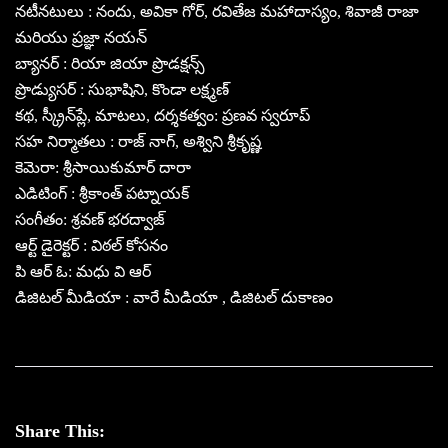
నటీనటులు : నందు, అవికా గోర్, రవితేజ మహాదాస్యం, శివాజీ రాజా
మరియు ప్రజ్ఞా నయన్
బ్యానర్ : రియా జియా ప్రొడక్షన్స్
ప్రొడ్యుసర్ : సుభాషిని, కొండా ల‌క్ష్మ‌ణ్
కథ, స్క్రీన్‌ప్లే, మాటలు, దర్శకత్వం: ప్రణవ స్వరూప్‌
సహ నిర్మాతలు : రాజ్ నాగ్, అశ్విని శ్రీకృష్ణ
కెమెరా: శ్రీసాయికుమార్‌ దారా
ఎడిటింగ్ : శ్రీకాంత్ పట్నాయక్
సంగీతం: శ్రవణ్‌ భరద్వాజ్
ఆర్ట్ డైరెక్టర్ : విఠల్ కోసనం
పి ఆర్ ఓ: మధు వి ఆర్
డిజిటల్ మీడియా : వారే మీడియా , డిజిటల్ దుకాణం
Share This: