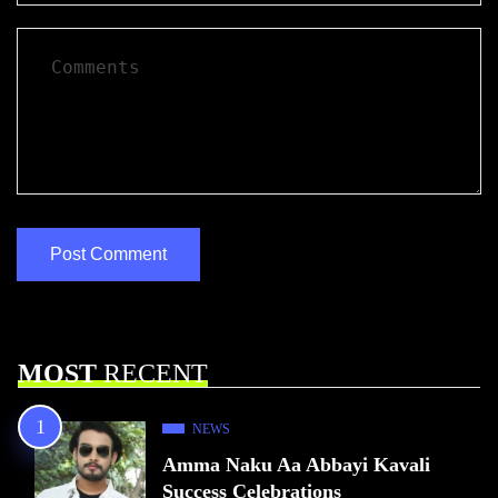
MOST
RECENT
NEWS
Amma Naku Aa Abbayi Kavali
Success Celebrations