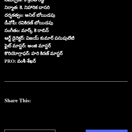
నిర్మాత: కె. నిహారిక దాసరి
దర్శకత్వం: అనిల్ బోయిడపు
డీవోపీ: రవికిరణ్ బోయిడపు
సంగీతం: మార్క్ కె రాబిన్
ఆర్ట్ డైరెక్టర్: విజయ్ కుమార్ పసుపులేటి
ఫైట్ మాస్టర్: అంజి మాస్టర్
కొరియోగ్రాఫర్: హరి కిరణ్ మాస్టర్
PRO: వంశీ-శేఖర్
Share This: