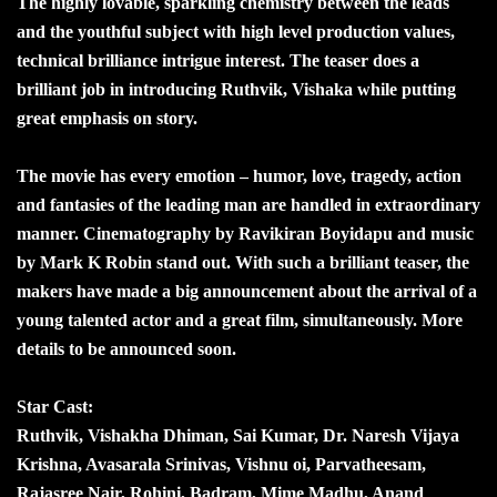
The highly lovable, sparkling chemistry between the leads
and the youthful subject with high level production values,
technical brilliance intrigue interest. The teaser does a
brilliant job in introducing Ruthvik, Vishaka while putting
great emphasis on story.
The movie has every emotion – humor, love, tragedy, action
and fantasies of the leading man are handled in extraordinary
manner. Cinematography by Ravikiran Boyidapu and music
by Mark K Robin stand out. With such a brilliant teaser, the
makers have made a big announcement about the arrival of a
young talented actor and a great film, simultaneously. More
details to be announced soon.
Star Cast:
Ruthvik, Vishakha Dhiman, Sai Kumar, Dr. Naresh Vijaya
Krishna, Avasarala Srinivas, Vishnu oi, Parvatheesam,
Rajasree Nair, Rohini, Badram, Mime Madhu, Anand