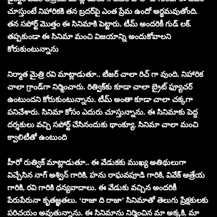
చూస్తుంటే నిహారికకి తన బ్రదర్‌పై ఎంత ప్రేమ ఉందో అర్థమవుతోంది.
తన సపోర్ట్ మొత్తం ఈ సినిమాకి పెట్టారు. టీమ్ అందరికీ గుడ్ లక్.
తప్పకుండా ఈ సినిమా మంచి విజయాన్ని అందుకోవాలని
కోరుకుంటున్నాను
నిర్మాత మైత్రి రవి మాట్లాడుతూ.. టీజర్ చాలా రిచ్ గా వుంది. నిహారిక
చాలా గ్రాండ్‌గా నిర్మించారు. రిత్విక్‌కు కూడా చాలా బ్రైట్ ఫ్యూచర్
ఉంటుందని కోరుకుంటున్నాను. టీమ్ అంతా కూడా చాలా చక్కగా
పనిచేశారు. సినిమా కోసం ఎదురు చూస్తున్నాను. ఈ సినిమాకు పెద్ద
దర్శకులు వచ్చి సపోర్ట్ చేసినందుకు థాంక్యూ. సినిమా చాలా మంచి
క్వాలిటీతో ఉంటుంది
హీరో రుత్విక్ మాట్లాడుతూ.. ఈ వేడుకకు ముఖ్య అతిథులుగా
విచ్చేసిన నాగ్ అశ్విన్ గారికి, హను రాఘవపూడి గారికి, వివేక్ ఆత్రేయ
గారికి, రవి గారికి ధన్యవాదాలు. ఈ వేడుకు వచ్చిన అందరికీ
పేరుపేరునా కృతజ్ఞతలు. ‘రాజా ది రాజా’ సినిమాతో తెలుగు ప్రేక్షకులకు
పరిచయం అవుతున్నాను. ఈ సినిమాను నిర్మించిన మా అక్కకి, మా