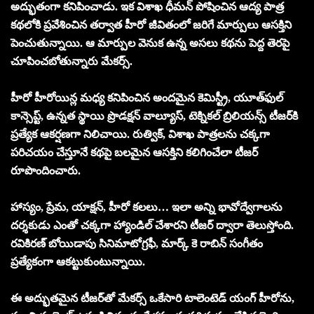
అద్భుతంగా కనిపించాడు. ఇక విశాఖ ధీమన్ పోషించిన ఆద్య పాత్ర
కథలోకి ప్రవేశించిన తర్వాత హీరో జీవితంలో జరిగే మార్పులు ఆసక్తిని
పెంచుతున్నాయి. ఆ మార్పుల వెనుక ఉన్న అసలు కథను పెద్ద తెరపై
చూపించబోతున్నారు మేకర్స్.
హీరో హీరోయిన్ల మధ్య కనిపించిన అందమైన కెమిస్ట్రీ, యూత్‌ఫుల్
కాన్సెప్ట్, ఉన్నత స్థాయి ప్రొడక్షన్ వాల్యూస్, టెక్నికల్ బ్రిలియన్స్ టీజర్‌కి
ప్రత్యేక ఆకర్షణగా నిలిచాయి. రుత్విక్, విశాఖ పాత్రలను చక్కగా
పరిచయం చేస్తూనే కథపై బలమైన ఆసక్తిని కలిగించేలా టీజర్
రూపొందించారు.
హాస్యం, ప్రేమ, యాక్షన్, హీరో కలలు… ఇలా అన్ని భావోద్వేగాలను
దర్శకుడు ఎంతో చక్కగా హ్యాండిల్ చేశారని టీజర్ ద్వారా తెలుస్తోంది.
రవికిరణ్ బోయిడాపు సినిమాటోగ్రఫీ, మార్క్ కె రాబిన్ సంగీతం
ప్రత్యేకంగా ఆకట్టుకుంటున్నాయి.
ఈ అద్భుతమైన టీజర్‌తో మేకర్స్ ఒకేసారి టాలెంటెడ్ యంగ్ హీరోను,