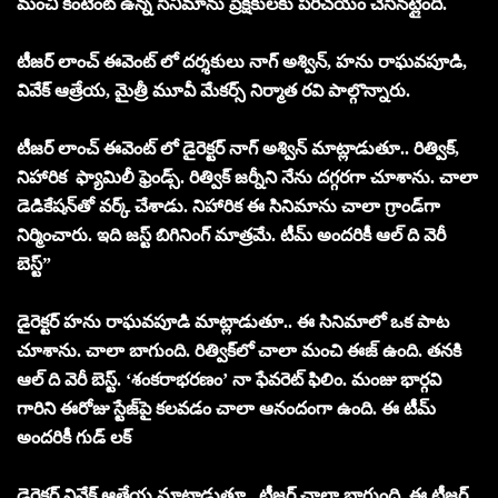
మంచి కంటెంట్ ఉన్న సినిమాను ప్రేక్షకులకు పరిచయం చేసినట్లైంది.
టీజర్ లాంచ్ ఈవెంట్ లో దర్శకులు నాగ్ అశ్విన్, హను రాఘవపూడి,
వివేక్ ఆత్రేయ, మైత్రీ మూవీ మేకర్స్ నిర్మాత రవి పాల్గొన్నారు.
టీజర్ లాంచ్ ఈవెంట్ లో డైరెక్టర్ నాగ్ అశ్విన్ మాట్లాడుతూ.. రిత్విక్,
నిహారిక ఫ్యామిలీ ఫ్రెండ్స్. రిత్విక్ జర్నీని నేను దగ్గరగా చూశాను. చాలా
డెడికేషన్‌తో వర్క్ చేశాడు. నిహారిక ఈ సినిమాను చాలా గ్రాండ్‌గా
నిర్మించారు. ఇది జస్ట్ బిగినింగ్ మాత్రమే. టీమ్ అందరికీ ఆల్ ది వెరీ
బెస్ట్”
డైరెక్టర్ హను రాఘవపూడి మాట్లాడుతూ.. ఈ సినిమాలో ఒక పాట
చూశాను. చాలా బాగుంది. రిత్విక్‌లో చాలా మంచి ఈజ్ ఉంది. తనకి
ఆల్ ది వెరీ బెస్ట్. ‘శంకరాభరణం’ నా ఫేవరెట్ ఫిలిం. మంజు భార్గవి
గారిని ఈరోజు స్టేజ్‌పై కలవడం చాలా ఆనందంగా ఉంది. ఈ టీమ్
అందరికీ గుడ్ లక్
డైరెక్టర్ వివేక్ ఆత్రేయ మాట్లాడుతూ.. టీజర్ చాలా బాగుంది. ఈ టీజర్