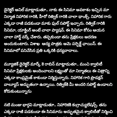
డైరెక్టర్ అనిల్ మాట్లాడుతూ.. నాకు ఈ సినిమా అవకాశం ఇచ్చిన మా
నిర్మాత నిహారిక గారికి, హీరో రిత్విక్ గారికి చాలా థాంక్స్. నిహారిక గారు
ఎక్కడా రాజీ పడకుండా మాకు ఫుల్ సపోర్ట్ ఇచ్చారు. రిత్విక్ గారికి
సినిమా, యాక్టింగ్ అంటే చాలా ప్యాషన్. ఈ సినిమా కోసం ఆయన
చాలా హార్డ్ వర్క్ చేశారు. తప్పకుండా తను ప్రేక్షకులు ఆదరణ
అందుకుంటారు. విశాఖ ఆద్య పాత్రకు ఆమె పర్ఫెక్ట్ ఛాయిస్. ఈ
సినిమాలో పనిచేసిన ప్రతి ఒక్కరికి ధన్యవాదాలు.
మ్యూజిక్ డైరెక్టర్ మార్క్ కె రాబిన్ మాట్లాడుతూ.. మంచి క్వాలిటీ
సినిమా ప్రేక్షకులకు అందించాలని లక్ష్యంతో మా నిర్మాతలు ఈ చిత్రాన్ని
ఎక్కడా కాంప్రమైజ్ కాకుండా నిర్మిస్తున్నారు. నిహారిక గారి ప్రొడక్షన్
వాల్యూస్ అద్భుతంగా ఉన్నాయి. రిత్విక్‌కి మీ అందరి సపోర్ట్ ఉండాలని
కోరుకుంటున్నాను
నటి మంజు భార్గవి మాట్లాడుతూ.. నిహారికకి కంగ్రాచ్యులేషన్స్. తను
ఎక్కడా రాజీ పడకుండా ఈ సినిమాను అద్భుతమైన క్వాలిటీతో నిర్మించి