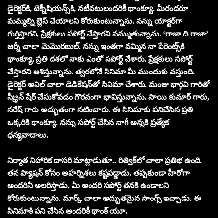
డైరెక్టర్‌కి, టెక్నీషియన్స్‌కి, నటీనటులందరికీ థాంక్యూ. మీరందరూ
మమ్మల్ని బ్లెస్ చేయాలని కోరుకుంటున్నాను. నన్ను యాక్టర్‌గా
గుర్తిస్తారని, ప్రేక్షకులు సపోర్ట్ చేస్తారని నమ్ముతున్నాను. ‘రాజా ది రాజా’
జర్నీ చాలా మెమొరబుల్. నన్ను ఇంతగా నమ్మిన నా పేరెంట్స్‌కి
థాంక్యూ. ప్రతి దశలో నాకు ఎంతో సపోర్ట్ చేశారు. ప్రేక్షకులు సపోర్ట్
చేస్తారని ఆశిస్తున్నాను. త్వరలోనే సినిమా మీ ముందుకు వస్తుంది.
డైరెక్టర్ అనిల్ చాలా డెడికేషన్‌తో సినిమా చేశారు. మంజు భార్గవి గారితో
స్క్రీన్ షేర్ చేసుకోవడం గౌరవంగా భావిస్తున్నాను. సాయి కుమార్ గారు,
నరేష్ గారు అద్భుతంగా నటించారు. ఈ సినిమాకు పనిచేసిన ప్రతి
ఒక్కరికి థాంక్యూ. నన్ను సపోర్ట్ చేసిన నాగీ అన్నకి ప్రత్యేక
ధన్యవాదాలు.
నిర్మాత నిహారిక దాసరి మాట్లాడుతూ.. రిత్విక్‌లో చాలా ప్రతిభ ఉంది.
తన ప్యాషన్ కోసం అహర్నిశలు కష్టపడ్డాడు. తప్పకుండా హీరోగా
అందరినీ అలరిస్తాడు. మీ అందరి సపోర్ట్ తనకి ఉండాలని
కోరుకుంటున్నాను. మార్క్ చాలా అద్భుతమైన సాంగ్స్ ఇచ్చాడు. ఈ
సినిమాకి పని చేసిన అందరికీ థాంక్ యూ.