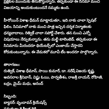
ప్రేక్షకుల ముందుకు తీసుకొస్తున్నారు. తప్పకుండా ఈ సినిమా మంచి
విజయాన్ని అందుకుంటుందనే నమ్మకం ఉంది.
హీరోయిన్ విశాఖ ధీమన్ మాట్లాడుతూ.. ఇది నాకు చాలా స్పెషల్
ఫిలిం. సినిమాలో నాకు మంచి పాత్ర ఇచ్చిన దర్శక నిర్మాతలకు
ధన్యవాదాలు. రిత్విక్ చాలా సపోర్ట్ చేశారు. తన నుంచి ఎన్నో
విషయాలు నేర్చుకున్నాను. తను మల్టీ టాలెంటెడ్. తప్పకుండా ఈ
సినిమాను మీరందరూ థియేటర్స్‌లో ఎంజాయ్ చేస్తారని
కోరుకుంటున్నాను. ఈ వేడుకలో మూవీ టీం అందరూ పాల్గొన్నారు.
తారాగణం:
రుత్విక్, విశాఖ ధీమాన్, సాయి కుమార్, డా. నరేష్ విజయ కృష్ణ,
అవసరాల శ్రీనివాస్, విష్ణు ఓయి, పార్వతీశం, రాజశ్రీ నాయర్, రోహిణి,
బద్రం, మైమ్ మధు, ఆనంద్
సిబ్బంది:
బ్యానర్: వృందావన్ క్రియేషన్స్
సమర్పణ: కె శ్రీలత రెడ్డి