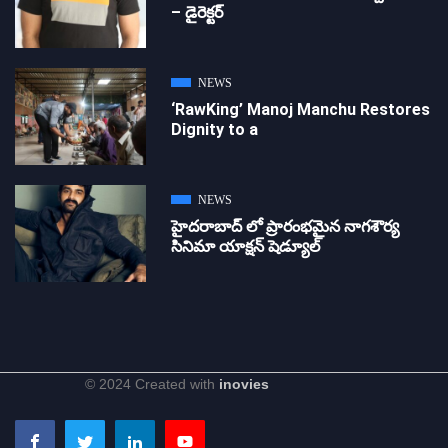
– డైరెక్ట‌ర్
NEWS
‘RawKing’ Manoj Manchu Restores
Dignity to a
NEWS
హైదరాబాద్ లో ప్రారంభమైన నాగశౌర్య
సినిమా యాక్షన్ షెడ్యూల్
© 2024 Created with
inovies