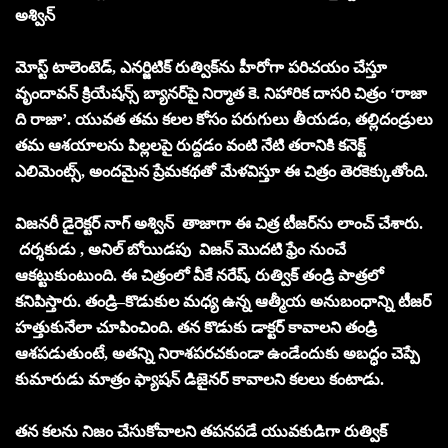
అశ్విన్
మోస్ట్ టాలెంటెడ్, ఎనర్జిటిక్ రుత్విక్‌ను హీరోగా పరిచయం చేస్తూ
వృందావన్ క్రియేషన్స్ బ్యానర్‌పై నిర్మాత కె. నిహారిక దాసరి చిత్రం ‘రాజా
ది రాజా’. యువత తమ కలల కోసం పరుగులు తీయడం, తల్లిదండ్రులు
తమ ఆశయాలను పిల్లలపై రుద్దడం వంటి నేటి తరానికి కనెక్ట్
ఎలిమెంట్స్, అందమైన ప్రేమకథతో మేళవిస్తూ ఈ చిత్రం తెరకెక్కుతోంది.
విజనరీ డైరెక్టర్ నాగ్ అశ్విన్ తాజాగా ఈ చిత్ర టీజర్‌ను లాంచ్ చేశారు.
దర్శకుడు , అనిల్ బోయిడపు విజన్ మొదటి ఫ్రేం నుంచే
ఆకట్టుకుంటుంది. ఈ చిత్రంలో వీకే నరేష్, రుత్విక్ తండ్రి పాత్రలో
కనిపిస్తారు. తండ్రి–కొడుకుల మధ్య ఉన్న ఆత్మీయ అనుబంధాన్ని టీజర్
హత్తుకునేలా చూపించింది. తన కొడుకు డాక్టర్ కావాలని తండ్రి
ఆశపడుతుంటే, అతన్ని నిరాశపరచకుండా ఉండేందుకు అబద్ధం చెప్పే
కుమారుడు మాత్రం ఫ్యాషన్ డిజైనర్ కావాలని కలలు కంటాడు.
తన కలను నిజం చేసుకోవాలని తపనపడే యువకుడిగా రుత్విక్