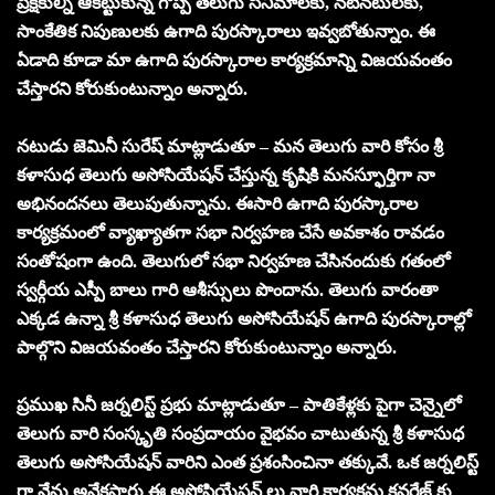
ప్రేక్షకుల్ని ఆకట్టుకున్న గొప్ప తెలుగు సినిమాలకు, నటీనటులకు,
సాంకేతిక నిపుణులకు ఉగాది పురస్కారాలు ఇవ్వబోతున్నాం. ఈ
ఏడాది కూడా మా ఉగాది పురస్కారాల కార్యక్రమాన్ని విజయవంతం
చేస్తారని కోరుకుంటున్నాం అన్నారు.
నటుడు జెమినీ సురేష్ మాట్లాడుతూ – మన తెలుగు వారి కోసం శ్రీ
కళాసుధ తెలుగు అసోసియేషన్ చేస్తున్న కృషికి మనస్ఫూర్తిగా నా
అభినందనలు తెలుపుతున్నాను. ఈసారి ఉగాది పురస్కారాల
కార్యక్రమంలో వ్యాఖ్యాతగా సభా నిర్వహణ చేసే అవకాశం రావడం
సంతోషంగా ఉంది. తెలుగులో సభా నిర్వహణ చేసినందుకు గతంలో
స్వర్గీయ ఎస్పీ బాలు గారి ఆశీస్సులు పొందాను. తెలుగు వారంతా
ఎక్కడ ఉన్నా శ్రీ కళాసుధ తెలుగు అసోసియేషన్ ఉగాది పురస్కారాల్లో
పాల్గొని విజయవంతం చేస్తారని కోరుకుంటున్నాం అన్నారు.
ప్రముఖ సినీ జర్నలిస్ట్ ప్రభు మాట్లాడుతూ – పాతికేళ్లకు పైగా చెన్నైలో
తెలుగు వారి సంస్కృతి సంప్రదాయం వైభవం చాటుతున్న శ్రీ కళాసుధ
తెలుగు అసోసియేషన్ వారిని ఎంత ప్రశంసించినా తక్కువే. ఒక జర్నలిస్ట్
గా నేను అనేకసార్లు ఈ అసోసియేషన్ లు వారి కార్యక్రమ కవరేజ్ కు