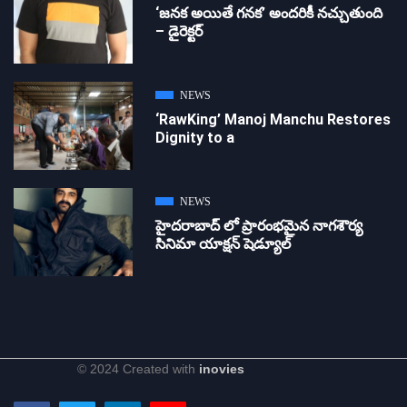
‘జ‌న‌క అయితే గ‌న‌క‌’ అందరికీ నచ్చుతుంది
– డైరెక్ట‌ర్
NEWS
‘RawKing’ Manoj Manchu Restores
Dignity to a
NEWS
హైదరాబాద్ లో ప్రారంభమైన నాగశౌర్య
సినిమా యాక్షన్ షెడ్యూల్
© 2024 Created with
inovies