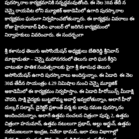
పురస్కారాల కార్యక్రమానికి సన్నద్ధమవుతోంది. ఈ నెల 30వ తేదీ న
చెన్నై రాయపేట లోని మ్యూజిక్ అకాడెమీలో ఉగాది పురస్కారాల
కార్యక్రమం ఘనంగా నిర్వహించబోతున్నారు. ఈ కార్యక్రమ వివరాలు ఈ
రోజు హైదరాబాద్ ఫిలిం ఛాంబర్ లో జరిగిన కార్యక్రమంలో
నిర్వాహకులు వివరించారు. ఈ సందర్భంగా
శ్రీ కళాసుధ తెలుగు అసోసియేషన్ అధ్యక్షులు బేతిరెడ్డి శ్రీనివాస్
మాట్లాడుతూ – చెన్నై మహానగరంలో తెలుగు వారి ఘన కీర్తిని
చాటుతూ పాతిక సంవత్సరాలకు పైగా శ్రీ కళాసుధ తెలుగు
అసోసియేషన్ ఉగాది పురస్కారాలు అందిస్తున్నాం. ఈ ఏడాది ఈ నెల
30వ తేదీన సాయంత్రం 4.29 నిమిషాల నుంచి చెన్నై మ్యూజిక్
అకాడెమీలో ఈ కార్యక్రమం నిర్వహిస్తాం. ఈ ఏడాది హీరోయిన్స్ మీనాక్షి
చౌదరి, సాక్షి వైద్యకు బుట్టబొమ్మ అవార్డ్ ఇవ్వబోతున్నాం, అలాగే హీరో
దుల్కర్ సల్మాన్, డైరెక్టర్ ప్రశాంత్ వర్మ కు బాపు రమణ పురస్కారం
అందించనున్నాం. అలాగే ఉత్తమ సంచలన చిత్రంగా పుష్ప 2, ఉత్తమ
చిత్రంగా హనుమాన్, ఉత్తమ నటులుగా ప్రభాస్, అల్లు అర్జున్, ఉత్తమ
నటీమణులుగా ఇంద్రజ, నివేదా థామస్..ఇలా పలు విభాగాల్లో