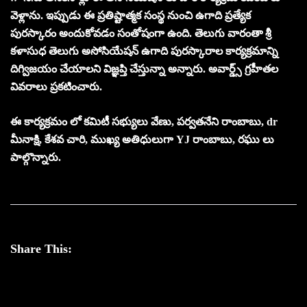
వెళ్లాను. ఇప్పుడు ఈ ప్రతిష్టాత్మక సంస్థ నుంచి ఉగాది ప్రత్యేక
పురస్కారం అందుకోవడం సంతోషంగా ఉంది. తెలుగు వారంతా శ్రీ
కళాసుధ తెలుగు అసోసియేషన్ ఉగాది పురస్కారాల కార్యక్రమాన్ని
దిగ్విజయం చేయాలని విజ్ఞప్తి చేస్తున్నా అన్నారు. అవార్డ్స్ గ్రహీతల
వివరాలు ప్రకటించారు.
ఈ కార్యక్రమం లో కమిటీ సభ్యులు వేణు, పర్వతనేని రాంబాబు, dr
మీనాక్షి, కేశవ చారి, ముఖ్య అతిధులుగా YJ రాంబాబు, రఘు లు
పాల్గొన్నారు.
Share This: