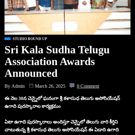
STUDIO ROUND UP
Sri Kala Sudha Telugu
Association Awards
Announced
By
Admin
March 26, 2025
0 Comment
ఈ నెల 30న చెన్నైలో ఘనంగా శ్రీ కళాసుధ తెలుగు అసోసియేషన్
ఉగాది పురస్కారాల కార్యక్రమం
ఏటా ఉగాది పురస్కారాలు అందిస్తూ చెన్నైలో తెలుగు వారి కీర్తిని
చాటుతున్న శ్రీ కళాసుధ తెలుగు అసోసియేషన్ ఈ ఏడాది ఉగాది