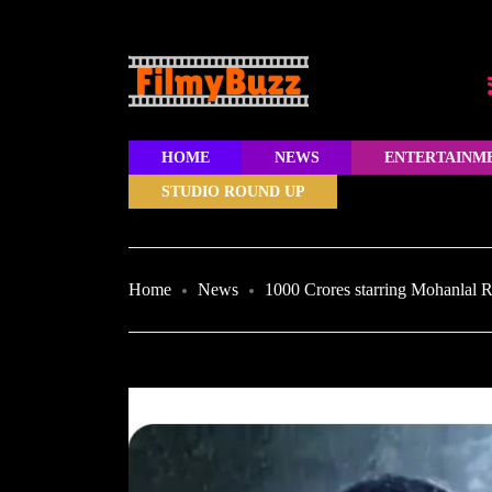
HOME
NEWS
ENTERTAINM
STUDIO ROUND UP
Home
News
1000 Crores starring Mohanlal R