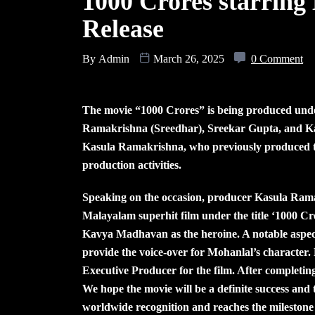
1000 Crores starring
Release
By
Admin
March 26, 2025
0 Comment
The movie “1000 Crores” is being produced und
Ramakrishna (Sreedhar), Sreekar Gupta, and Kas
Kasula Ramakrishna, who previously produced the
production activities.
Speaking on the occasion, producer Kasula Rama
Malayalam superhit film under the title ‘1000 Cro
Kavya Madhavan as the heroine. A notable aspect o
provide the voice-over for Mohanlal’s character
Executive Producer for the film. After completing 
We hope the movie will be a definite success and
worldwide recognition and reaches the milestone 