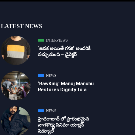
LATEST NEWS
INTERVIEWS
‘జ‌న‌క అయితే గ‌న‌క‌’ అందరికీ
నచ్చుతుంది – డైరెక్ట‌ర్
NEWS
‘RawKing’ Manoj Manchu
Restores Dignity to a
NEWS
హైదరాబాద్ లో ప్రారంభమైన
నాగశౌర్య సినిమా యాక్షన్
షెడ్యూల్