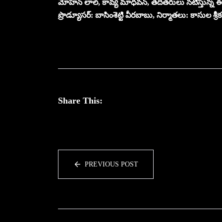
మోహన్ లాల్, కావ్య మాధవన్, తదితరులు నటిస్తున్న ఈ చిత్
ప్రొడ్యూసర్: బాసింశెట్టి వీరబాబు, నిర్మాతలు: కాసుల శ్ర
Share This:
PREVIOUS POST