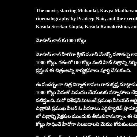
The movie, starring Mohanlal, Kavya Madhavan,
cinematography by Pradeep Nair, and the execut
Kasula Sreekar Gupta, Kasula Ramakrishna, and t
మోహన్ లాల్ కు1000 కోట్లు
మోహన్ లాల్ హీరోగా శ్రీకర్ మూవీ మేకర్స్ పతాకంపై కాసుల రా
1000 కోట్లు. గతంలో 100 కోట్లు వంటి హిట్ చిత్రాన్ని నిర్మిం
ప్రస్తుత ఈ చిత్రంఅన్ని కార్యక్రమాలు పూర్తి చేసుకుంది.
ఈ సందర్భంగా చిత్ర నిర్మాత కాసుల రామకృష్ణ మాట్ల
1000 కోట్లు పేరుతో విడుదల చేయుటకు సన్నాహాలు చే
నటిస్తుంది. మరో విశేషమేమిటంటే ప్రముఖ సీనియర్ ఆర్ట
చిత్రానికి ప్రముఖ పీఆర్ ఓ వీరబాబు ఎగ్జిక్యూటివ్ ప్రొడ్
లో చిత్రాన్ని ప్రేక్షకుల ముందుకు తీసుకురానున్నాం. ఈ 
కోట్లు సాధించే హీరోగా నిలబడాలని మేము కోరుకుంటున