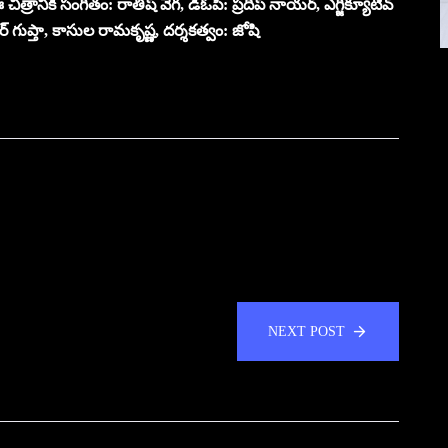
రానికి సంగీతం: రాతీష్ వేగ, డిఓపి: ప్రదీప్ నాయర్, ఎగ్జిక్యూటివ్
ీకర్ గుప్తా, కాసుల రామకృష్ణ, దర్శకత్వం: జోషి
NEXT POST