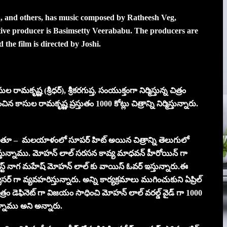
 and others, has music composed by Ratheesh Veg,
ive producer is Basimsetty Veerababu. The producers are
he film is directed by Joshi.
మకృష్ణ (శ్రీధర్), శ్రీకరగుప్త, సంయుక్తంగా నిర్మిస్తున్న చిత్రం
చిన కాసుల రామకృష్ణ ప్రస్తుతం 1000 కోట్లు చిత్రాన్ని నిర్మిస్తున్నారు.
ాడుతూ –
మలయాళంలో సూపర్ హిట్ అయిన చిత్రాన్ని తెలుగులో
స్తున్నాము. మోహన్ లాల్ సరసన కావ్య మాధవన్ హీరోయిన్ గా
ిస్ట్ నాగ మహేష్ మోహన్ లాల్ కు వాయిస్ ఓవర్ ఇస్తున్నారు.ఈ
యూసర్ గా వ్యవహరిస్తున్నారు. అన్ని కార్యక్రమాలు ముగించుకుని ఏప్రిల్
చిత్రం డెఫినెట్ గా విజయం సాధించి మోహన్ లాల్ వరల్డ్ వైడ్ గా 1000
్నాము అని అన్నారు.